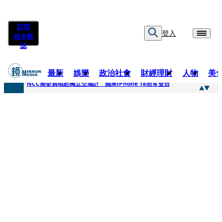
訂閱
登入
紙本雜
誌
最新
娛樂
政治社會
財經理財
人物
美
快訊
NCC無委員唱起獨立空城計 蘋果iPhone 18照常登台
快訊
六強片齊聚桃影 小薰《祖先鬼》回桃影娘家 《長安的荔枝》桃影加映一票難求
快訊
8年磨一劍 陳法拉自編自導《Bloodline》進軍多倫多 柯林法洛姊弟相挺