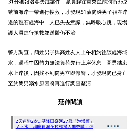
31分獲報潛客失蹤案件，派員趕往貢寮區龍洞街35之
號前海岸一帶進行搜救，才發現51歲簡姓男子躺在岸
邊的礁石處海中，人已失去意識，無呼吸心跳，現場
護人員進行搶救並送醫仍不治。
警方調查，簡姓男子與高姓友人上午相約往該處海域
水，過程中因體力無法負荷先行上岸休息，高男結束
水上岸後，因找不到簡男立即報警，才發現簡已身亡
至於簡男溺水原因將再進行調查釐清
延伸閱讀
2天連跳2次...基隆田寮河27歲「泡澡哥」
又下水 消防員漏夜拉梯撈人無奈喊：怎