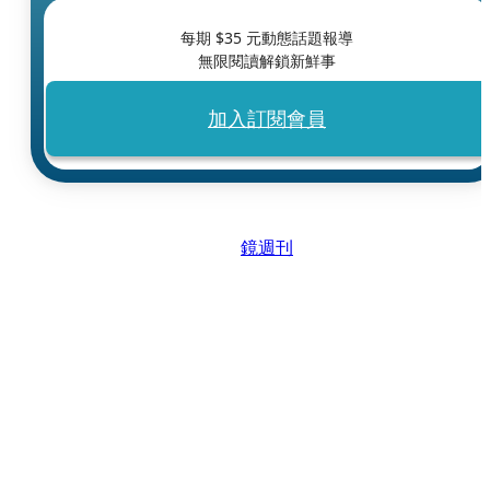
每期 $
35
元動態話題報導
無限閱讀解鎖新鮮事
加入訂閱會員
鏡週刊