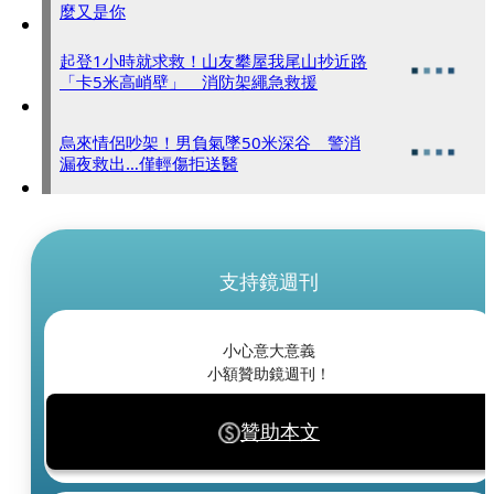
麼又是你
起登1小時就求救！山友攀屋我尾山抄近路
「卡5米高峭壁」 消防架繩急救援
烏來情侶吵架！男負氣墜50米深谷 警消
漏夜救出…僅輕傷拒送醫
支持鏡週刊
小心意大意義
小額贊助鏡週刊！
贊助本文