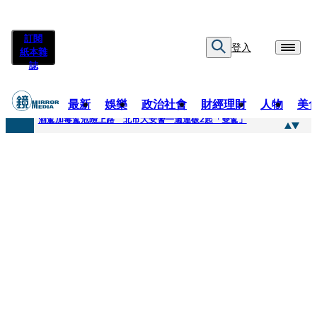
訂閱
登入
紙本雜
誌
最新
娛樂
政治社會
財經理財
人物
美
快訊
酒駕加毒駕危險上路 北市大安警一週連破2起「雙駕」
快訊
Ozone黃文廷、FEniX夏浦洋組「神隊友」 邱以太、林亭莉熱血狂奔殺青淚崩
快訊
AKIRA台北唱到一半突收兒子告白「爸爸I LOVE YOU」 驚喜林志玲同步曝光父親節「披薩蛋糕」