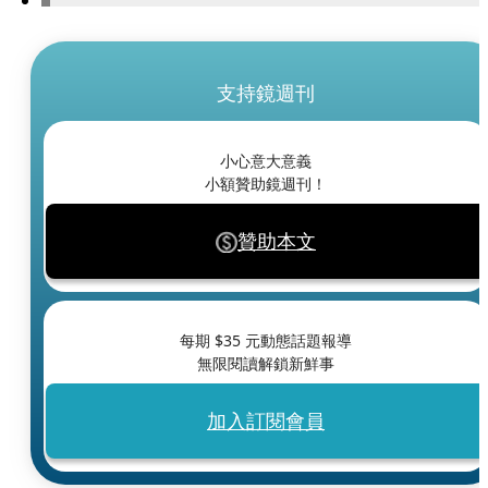
支持鏡週刊
小心意大意義
小額贊助鏡週刊！
贊助本文
每期 $
35
元動態話題報導
無限閱讀解鎖新鮮事
加入訂閱會員