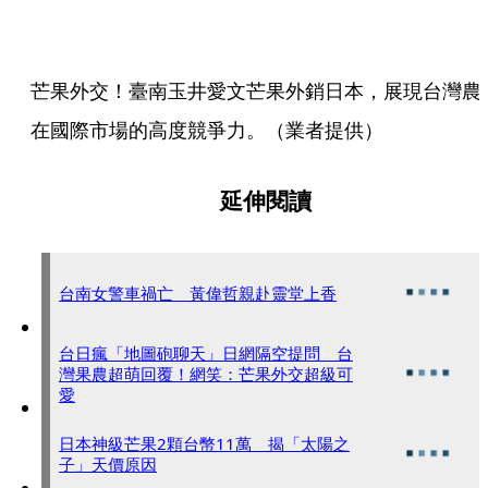
芒果外交！臺南玉井愛文芒果外銷日本，展現台灣農
在國際市場的高度競爭力。（業者提供）
延伸閱讀
台南女警車禍亡 黃偉哲親赴靈堂上香
台日瘋「地圖砲聊天」日網隔空提問 台
灣果農超萌回覆！網笑：芒果外交超級可
愛
日本神級芒果2顆台幣11萬 揭「太陽之
子」天價原因