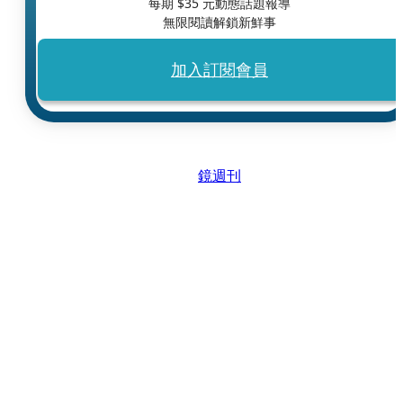
每期 $
35
元動態話題報導
無限閱讀解鎖新鮮事
加入訂閱會員
鏡週刊