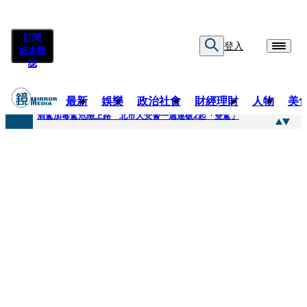
訂閱
登入
紙本雜
誌
最新
娛樂
政治社會
財經理財
人物
美
快訊
酒駕加毒駕危險上路 北市大安警一週連破2起「雙駕」
快訊
Ozone黃文廷、FEniX夏浦洋組「神隊友」 邱以太、林亭莉熱血狂奔殺青淚崩
快訊
AKIRA台北唱到一半突收兒子告白「爸爸I LOVE YOU」 驚喜林志玲同步曝光父親節「披薩蛋糕」