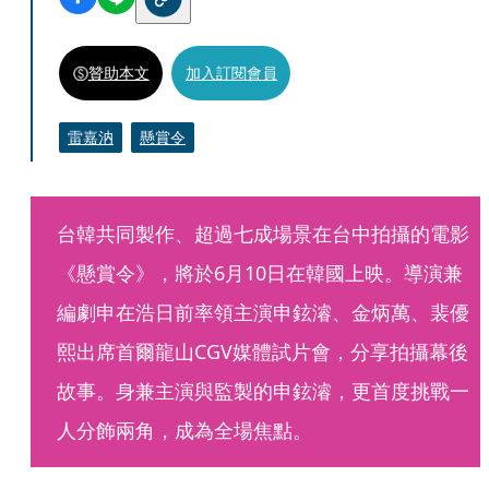
贊助本文
加入訂閱會員
雷嘉汭
懸賞令
台韓共同製作、超過七成場景在台中拍攝的電影
《懸賞令》，將於6月10日在韓國上映。導演兼
編劇申在浩日前率領主演申鉉濬、金炳萬、裴優
熙出席首爾龍山CGV媒體試片會，分享拍攝幕後
故事。身兼主演與監製的申鉉濬，更首度挑戰一
人分飾兩角，成為全場焦點。