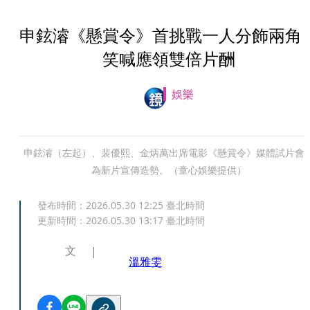
申鉉濬《懸賞令》首挑戰一人分飾兩
笑喊應領雙倍片酬
娛樂
申鉉濬（左起）、裴優熙、金炳萬出席電影《懸賞令》媒體試片會
為新片宣傳造勢。（童心娛樂提供）
發布時間：
2026.05.30 12:25
臺北時間
更新時間：
2026.05.30 13:17
臺北時間
文
溫雅雯