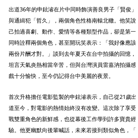
出道36年的申鉉濬在片中同時飾演善良男子「賢俊」
與通緝犯「哲久」，兩個角色性格南轅北轍。他笑說
己拍過喜劇、動作、愛情等各種類型作品，卻是第一
同時詮釋兩個角色，甚至開玩笑表示：「我好像應該
兩份片酬才對。」談到去年夏天在台中拍攝的回憶，
坦言天氣炎熱相當辛苦，但與台灣演員雷嘉汭拍攝感
戲十分愉快，至今仍記得台中美麗的夜景。
首次升格擔任電影監製的申鉉濬表示，自己從21歲出
道至今，對電影的熱情始終沒有改變。這次除了享受
戰雙重角色的新鮮感，也從幕後工作學到許多寶貴經
驗。他更幽默向後輩喊話，未來若接到類似角色，「