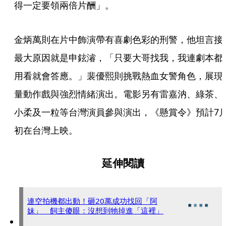
得一定要領兩倍片酬」。
金炳萬則在片中飾演帶有喜劇色彩的刑警，他坦言接
最大原因就是申鉉濬，「只要大哥找我，我連劇本都
用看就會答應。」裴優熙則挑戰熱血女警角色，展現
量動作戲與強烈情緒演出。電影另有雷嘉汭、綠茶、
小柔及一粒等台灣演員參與演出，《懸賞令》預計7
初在台灣上映。
延伸閱讀
連空拍機都出動！砸20萬成功找回「阿
妹」 飼主傻眼：沒想到牠掉進「這裡」