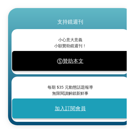
支持鏡週刊
小心意大意義
小額贊助鏡週刊！
贊助本文
每期 $
35
元動態話題報導
無限閱讀解鎖新鮮事
加入訂閱會員