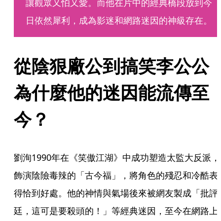
讓觀眾又怕又愛。而他在片中的經典橋段放到今
日依然犀利，成為影迷和網路迷因的神級存在。
從陰狠廠公到搞笑李公公
為什麼他的迷因能流傳至
今？
劉洵1990年在《笑傲江湖》中成功塑造太監大反派，
飾演陰險毒辣的「古今福」，將角色的殘忍和冷酷表
得恰到好處。他的神情與氣場後來被網友製成「批評
廷，這可是要殺頭的！」等經典迷因，至今在網路上