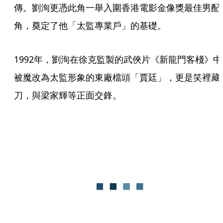
傳。劉洵更憑此角一舉入圍香港電影金像獎最佳男配
角，奠定了他「太監專業戶」的基礎。
1992年，劉洵在徐克監製的武俠片《新龍門客棧》中
被魔改為太監形象的東廠檔頭「賈廷」，更是笑裡藏
刀，與梁家輝等正面交鋒。