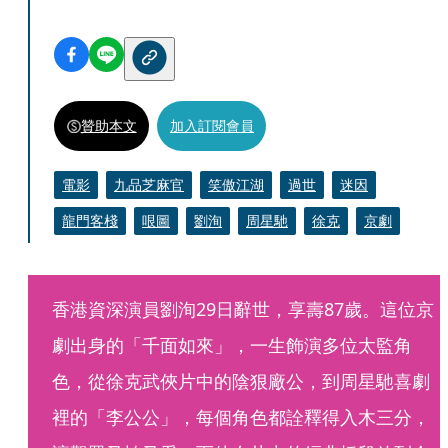
贊助本文
加入訂閱會員
電影
九品芝麻官
笑傲江湖
過世
迷因
龍門客棧
哏圖
劉洵
周星馳
徐克
京劇
香港資深演員劉洵29日辭世，享壽87歲。這位京
劇出身的「千面如來」，一生飾演多位太監角
色，從徐克武俠片中的陰狠廠公，到周星馳喜劇
裡的「李公公」，每個角色都詮釋得入木三分，