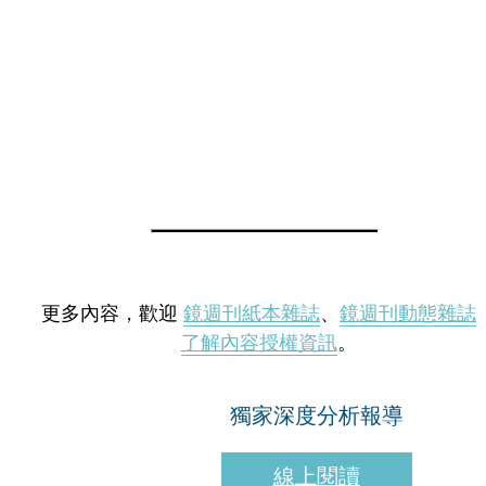
更多內容，歡迎
鏡週刊紙本雜誌
、
鏡週刊動態雜誌
了解內容授權資訊
。
獨家深度分析報導
線上閱讀