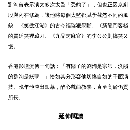
劉洵曾表示演太多次太監「受夠了」，但也正因京劇
段與內在修為，讓他將每個太監都賦予截然不同的風
貌，《笑傲江湖》的古今福陰狠果斷、《新龍門客棧
的賈廷笑裡藏刀、《九品芝麻官》的李公公則搞笑又
慢。
香港影壇流傳一句話：「有鬍子的劉洵是宗師，沒鬍
的劉洵是妖孽。」恰如其分形容他切換自如的千面演
技。晚年他淡出銀幕，醉心戲曲教學，直至高齡仍貢
所長。
延伸閱讀