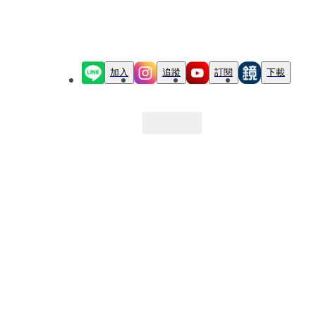
加入
追蹤
訂閱
下載
最新文章