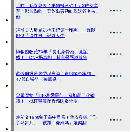
「嘿，我女兒丟了紙飛機給你！」8歲女童
羞向鄰居點歌 竟釣出泰勒絲親送簽名吉
他
拜登夫人曝見凱特王妃第一印象！ 鼓勵
她做「這件事」記錄人生
博物館收藏70年「長毛象骨頭」竟認
錯！ DNA揭真相：其實是兩種鯨魚
蔡依珊揪曾馨瑩喝喜酒！貴婦閨密集結
47歲自曝坐「長輩桌」
曾馨瑩拎「130萬愛馬仕」參加富三代婚
禮！ 桃紅華服配香檳閃爆全場
連勝文18歲兒子高中畢業！蔡依珊曬「母
子熱舞片」 被誇「像媽媽」她樂翻