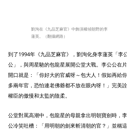
劉洵在《九品芝麻官》中飾演權傾朝野的李
蓮英。（翻攝網路）
到了1994年《九品芝麻官》，劉洵化身李蓮英「李公
公」，與周星馳的包龍星展開公堂大戰。李公公在片
開口就是：「你好大的官威呀～包大人！假如再給你
多兩年官，恐怕連老佛爺都不放在眼內呀！」完美詮
權臣的傲慢和太監的陰柔。
公堂對罵高潮中，包龍星的母親拿出明朝寶劍時，李
公冷笑吐槽：「用明朝的劍來斬清朝的官？」並稱這