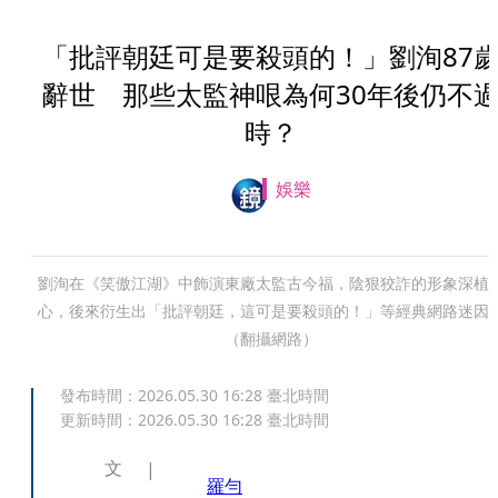
「批評朝廷可是要殺頭的！」劉洵87
辭世 那些太監神哏為何30年後仍不
時？
娛樂
劉洵在《笑傲江湖》中飾演東廠太監古今福，陰狠狡詐的形象深植
心，後來衍生出「批評朝廷，這可是要殺頭的！」等經典網路迷因
（翻攝網路）
發布時間：
2026.05.30 16:28
臺北時間
更新時間：
2026.05.30 16:28
臺北時間
文
羅勻