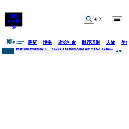
訂閱
登入
紙本雜
誌
最新
娛樂
政治社會
財經理財
人物
美
快訊
邊看偶像邊拚韓國行 《2026 SBS歌謠大戰SUMMER》TVBS直播祭追星福利
快訊
代誌大條火急跳船？ 宏碁派任李文詳接掌兆基屋管2天就喊撤出！
快訊
一句「請回去坐好」 特教生持斷掃把戳女代課老師眼睛大失血近失明