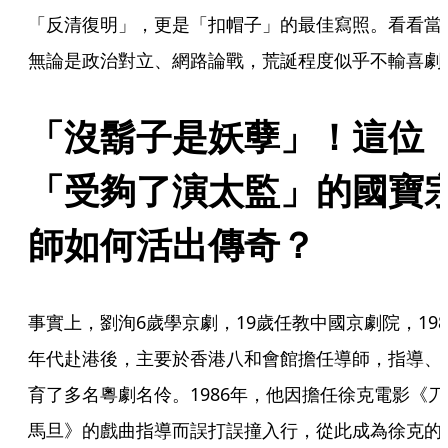
「反清復明」，更是「扣帽子」的最佳寫照。看看當
無論是政治對立、網路論戰，荒誕程度似乎不輸喜劇
「沒鬍子是妖孽」！這位
「受夠了演太監」的國寶
師如何活出傳奇？
事實上，劉洵6歲學京劇，19歲任教中國京劇院，198
年代赴港後，主要於香港八和會館擔任導師，指導、
育了多名粵劇名伶。1986年，他因擔任徐克電影《刀
馬旦》的戲曲指導而誤打誤撞入行，從此成為徐克的