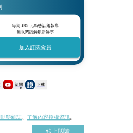
刊
每期 $
35
元動態話題報導
無限閱讀解鎖新鮮事
加入訂閱會員
蹤
訂閱
下載
刊動態雜誌
、
了解內容授權資訊
。
線上閱讀