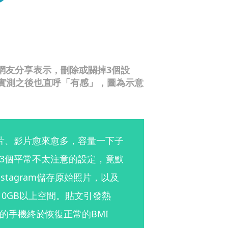
有網友分享表示，刪除或關掉3個設
人實測之後也直呼「有感」，圖為示意
照片、影片愈來愈多，容量一下子
3個平常不太注意的設定，竟默
stagram儲存原始照片，以及
出10GB以上空間。貼文引發熱
的手機終於恢復正常的BMI