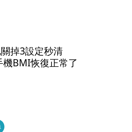
他關掉3設定秒清
手機BMI恢復正常了
員