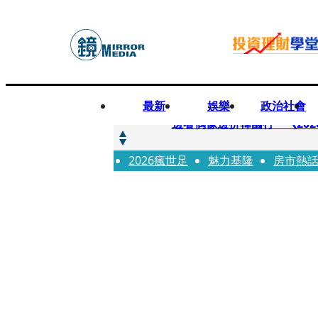
最新
娛樂
政治社會
快訊
邊看偶像邊拚韓國行 《2026
2026瘋世足
快訊
魅力基隆
房市熱
代誌大條火急跳船？ 宏碁派
快訊
一句「請回去坐好」 特教生