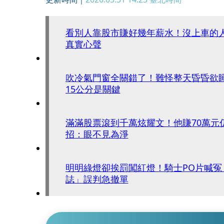
看別人靠股市賺好幾年薪水！沒上車的
真實心聲
吹冷氣門窗全關錯了！難怪整天昏昏欲
15公分是關鍵
滿滿股票滾到千萬炫耀文！他賺70萬元
招：眼不見為淨
明明綠燈卻挨罰闖紅燈！騎士PO片喊冤
誌」誤判急撤單