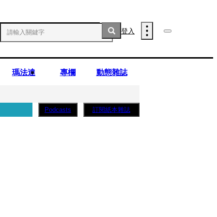
登入
瑪法達
專欄
動態雜誌
訂閱紙本雜誌
Podcasts