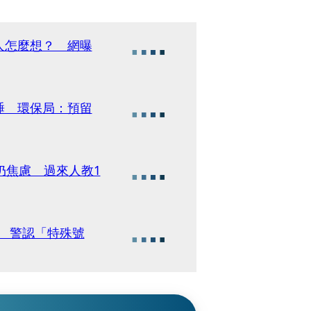
人怎麼想？ 網曝
睡 環保局：預留
仍焦慮 過來人教1
 警認「特殊號