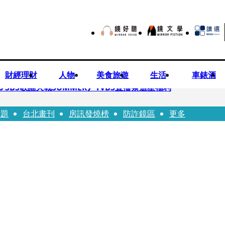
財經理財
人物
美食旅遊
生活
車錶酒
 SBS歌謠大戰SUMMER》TVBS直播祭追星福利
話題
台北畫刊
房訊發燒榜
防詐鏡區
更多
任李文詳接掌兆基屋管2天就喊撤出！
持斷掃把戳女代課老師眼睛大失血近失明