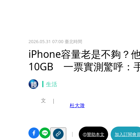
2026.05.31 07:00
臺北時間
iPhone容量老是不夠？
10GB 一票實測驚呼：
生活
文
杜大澂
贊助本文
加入訂閱會