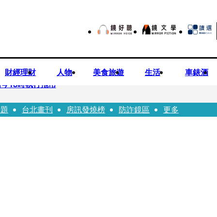
財經理財
人物
美食旅遊
生活
車錶酒
今18時執行拖吊
話題
台北畫刊
房訊發燒榜
防詐鏡區
更多
子告白「爸爸I LOVE YOU」 驚喜林志玲同步曝光父親節「披
華山「天空秒變臉」！ONCE狂風暴雨死守 畫面曝光2.5萬人笑翻