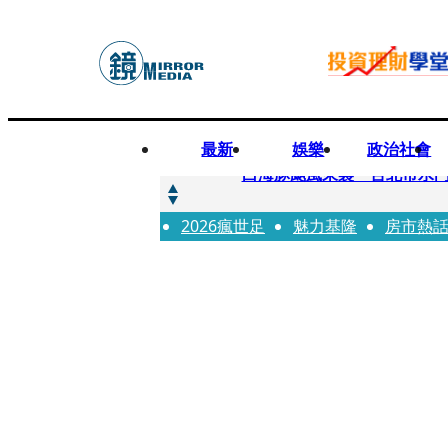
最新
娛樂
政治社會
快訊
白海豚颱風來襲 台北市水門
2026瘋世足
快訊
魅力基隆
房市熱
AKIRA台北唱到一半突收兒
快訊
獨家／TWICE Mina一進