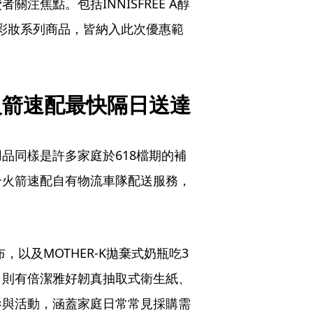
注焦點。包括INNISFREE A醇
餅與彩妝系列商品，皆納入此次優惠範
火箭速配最快隔日送達
品同樣是許多家庭於618檔期的補
合火箭速配自有物流車隊配送服務，
，以及MOTHER-K拋棄式奶瓶吃3
，則有倍潔雅好韌真抽取式衛生紙、
參與活動，涵蓋家庭日常常見採購需