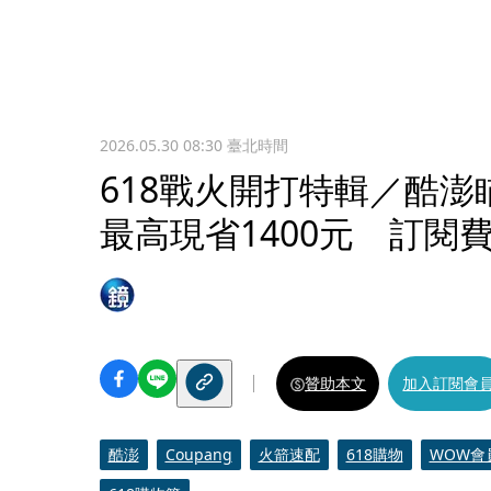
2026.05.30 08:30
臺北時間
618戰火開打特輯／酷澎
最高現省1400元 訂閱費
贊助本文
加入訂閱會
酷澎
Coupang
火箭速配
618購物
WOW會