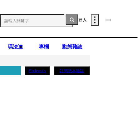
登入
瑪法達
專欄
動態雜誌
訂閱紙本雜誌
Podcasts
薩蛋糕」