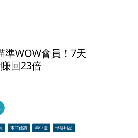
瞄準WOW會員！7天
賺回23倍
員
員
電商優惠
年中慶
母嬰用品