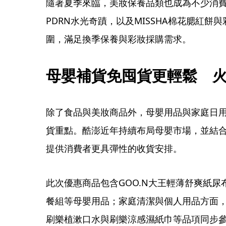
隨著夏季來臨，美妝保養品類也成為不少消費者關
PDRN水光奇蹟，以及MISSHA棉花腮紅
圍，滿足換季保養與彩妝採購需求。
母嬰補貨免囤貨更輕鬆　
除了食品與美妝商品外，母嬰用品與家庭日用
貨重點。酷澎近年持續布局母嬰市場，並結
提供消費者更具彈性的收貨安排。
此次優惠商品包含GOO.N大王輕薄舒爽紙尿布
餐組等母嬰用品；家庭清潔與個人用品方面
刷樂植漱口水與刷樂涼感濕紙巾等品項同步