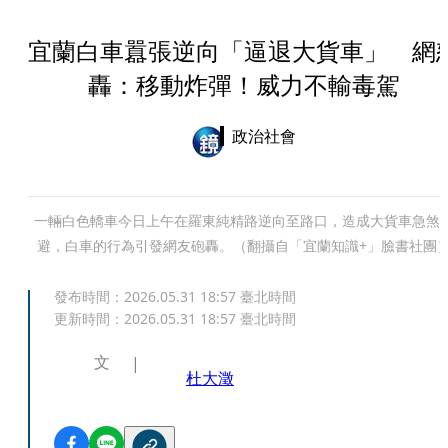
宜蘭白車囂張逆向「逼退大貨車」 網
轟：移動炸彈！威力不輸毒駕
政治社會
一輛白色轎車今日上午在羅東純精路逆向至路口，造成大貨車急煞
避，白車的行為引發網友砲轟。（翻攝自「宜蘭知識+」臉書社團
發布時間：
2026.05.31 18:57
臺北時間
更新時間：
2026.05.31 18:57
臺北時間
文
杜大澂