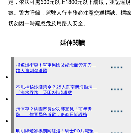
定，依法可處600元以上1800元以下罰鍰，並記違規
數。警方呼籲，駕駛人行車務必注意交通標誌、標線
切勿因一時疏忽危及用路人安全。
延伸閱讀
擋道爆衝突！單車男國父紀念館旁亮刀
路人遭刺傷送醫
不甩神秘沙灘禁令？25人闖南澳海蝕洞
「海水吞路」受困2小時獲救
清庫存？桃園市長盃羽賽驚見「前年獎
牌」 體育局急道歉：廠商日期誤植
明明綠燈卻挨罰闖紅燈！騎士PO片喊冤