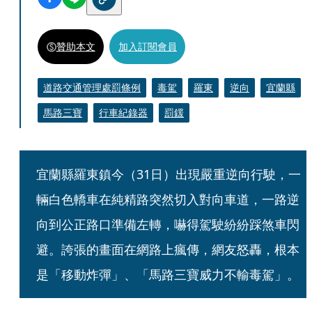
贊助本文
加入訂閱會員
道路交通管理處罰條例
毒駕
羅東
逆向
宜蘭縣
馬路三寶
行車紀錄器
罰鍰
宜蘭縣羅東鎮今（31日）出現嚴重逆向行駛，一
輛白色轎車在純精路突然切入對向車道，一路逆
向到公正路口準備左轉，嚇得駕駛紛紛踩煞車閃
避。誇張的畫面在網路上瘋傳，網友怒轟，根本
是「移動炸彈」、「馬路三寶威力不輸毒駕」。