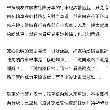
根據網友在臉書社團分享的行車紀錄器
影片
，只見這
白色轎車在純精路切入對向車道，並逆向在公正路口
備左轉，當時直行有多部自小客車，以及一輛大貨車
紛紛煞車，就連大貨車見車道被擋，也只能閃避。
驚心動魄的畫面曝光，引發熱議，網友紛紛留言批評
逆向的白車根本是「移動炸彈」、「逆向跟風？還是
睡醒？」、「純精路日常，這一年看過兩次了」、「
路三寶的威力不輸毒駕，而且出沒比毒駕頻繁」。
羅東分局警方表示，該車逆向駛入來車道、不按遵行
向行駛，已違反《道路交通管理處罰條例》第45條規