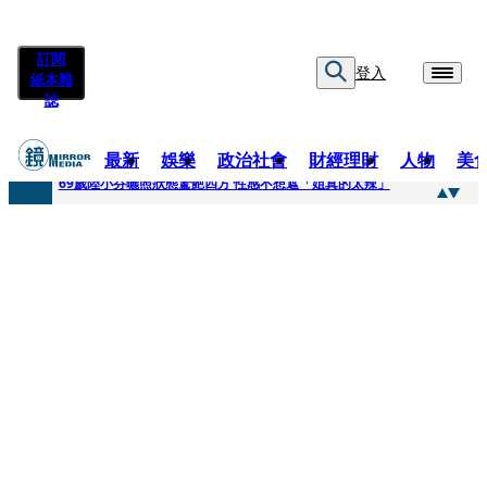
訂閱
登入
紙本雜
誌
最新
娛樂
政治社會
財經理財
人物
美
快訊
69歲陸小芬曬照狀態驚艷四方 性感不想遮「姐真的太辣」
快訊
不動產放款風險遽增 金管會嚴控金檢地政士揪出多起違規
快訊
真相大白！慈濟購疫苗遭詐10億 陳時中遺憾被抹黑：不實指控的人應道歉