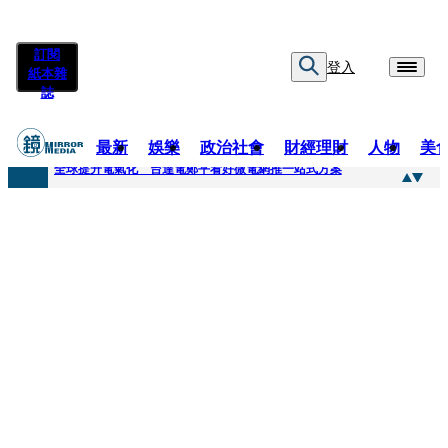
訂閱
登入
紙本雜
誌
最新
娛樂
政治社會
財經理財
人物
美
快訊
全球提升電氣化 台達電鄭平看好微電網推一站式方案
快訊
又要不副署？立院三讀藍白兒少未來帳戶 政院放話：將採必要憲政作為
快訊
agnès b.推Humanitarian系列 「give love」成今夏最暖時尚宣言