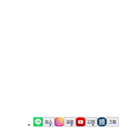
加入
追蹤
訂閱
下載