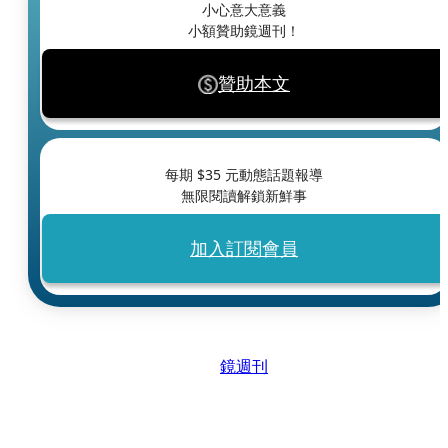
小心意大意義
小額贊助鏡週刊！
贊助本文
每期 $
35
元動態話題報導
無限閱讀解鎖新鮮事
加入訂閱會員
鏡週刊