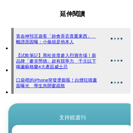
延伸閱讀
算命神預言遊客「妳會弄丟貴重東西」
離譜原因曝：小偷就是他本人
【試飲筆記】黑松首度參入烈酒市場！新
品牌「麥克勞德」超有競爭力 千元以下
喝遍蘇格蘭4大產區威士忌
口袋裡的iPhone突發燙膨脹！白煙狂噴畫
面曝光 學生急開窗疏散
支持鏡週刊