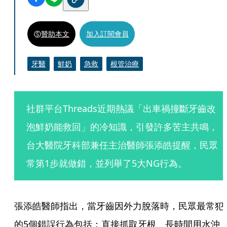
贊助本文
加入訂閱會員
牙醫
鮮奶
急救
根管治療
社群平台Threads近期熱議「出車禍撞斷牙齒改
泡鮮奶能救回」的冷知識，引發許多苦主共鳴，
台大醫院牙科部兼任主治醫師張添皓提醒，民眾
常第1步就做錯，並列舉了5大NG行為。
張添皓醫師指出，當牙齒因外力脫落時，民眾最常犯
的5個錯誤行為包括：直接抓取牙根、長時間用水沖