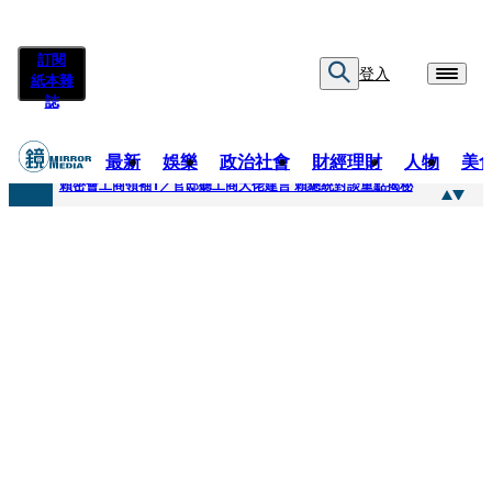
訂閱
登入
紙本雜
誌
最新
娛樂
政治社會
財經理財
人物
美
快訊
賴密會工商領袖1／官邸聽工商大佬建言 賴總統對談重點揭秘
快訊
台中女師遭特教生刺傷右眼恐失明 工會籲檢討校安破口：老師不是肉身盾牌
快訊
姜厚任女友用舊姓嫁過人 交往「農業處前夫」3個月就閃婚