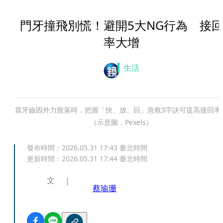
門牙撞飛別慌！避開5大NG行為 接
率大增
生活
當牙齒因外力脫落時，把握「快、放、回」急救3字訣可提高接回率
（示意圖，Pexels）
發布時間：
2026.05.31 17:43
臺北時間
更新時間：
2026.05.31 17:44
臺北時間
文
蔡瑜珊