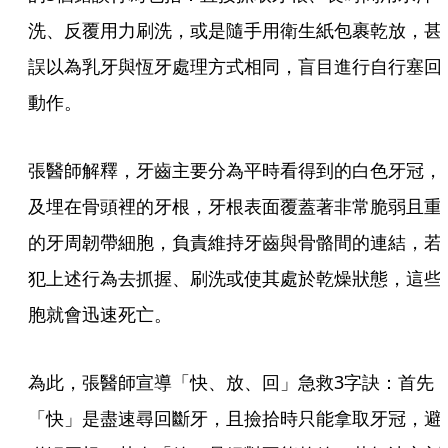
洗、反覆用力刷洗，或是隨手用衛生紙包裹乾放，甚
誤以為乳牙與恆牙處理方式相同，盲目進行自行塞回
動作。
張醫師解釋，牙齒主要分為平時看得到的白色牙冠，
及埋在骨頭裡的牙根，牙根表面覆蓋著非常脆弱且重
的牙周韌帶細胞，負責維持牙齒與骨骼間的連結，若
犯上述行為去抓握、刷洗或使其處於乾燥狀態，這些
胞就會迅速死亡。
為此，張醫師宣導「快、放、回」急救3字訣：首先
「快」是盡速尋回斷牙，且撿拾時只能拿取牙冠，避