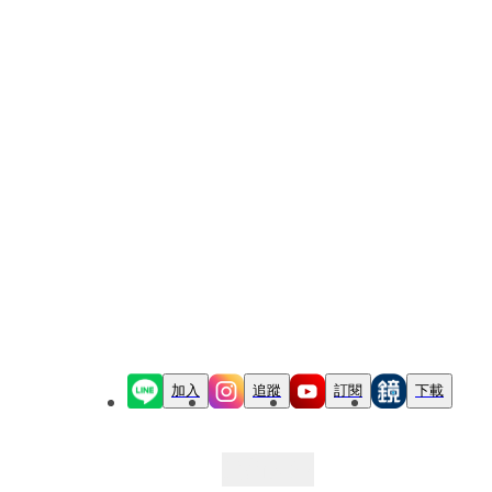
加入
追蹤
訂閱
下載
最新文章