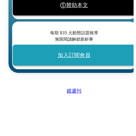
贊助本文
每期 $
35
元動態話題報導
無限閱讀解鎖新鮮事
加入訂閱會員
鏡週刊