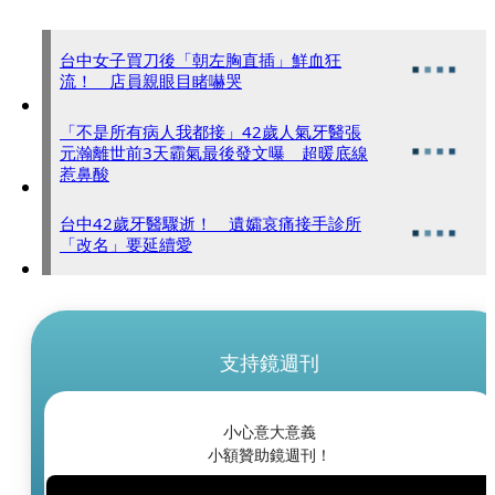
台中女子買刀後「朝左胸直插」鮮血狂
流！ 店員親眼目睹嚇哭
「不是所有病人我都接」42歲人氣牙醫張
元瀚離世前3天霸氣最後發文曝 超暖底線
惹鼻酸
台中42歲牙醫驟逝！ 遺孀哀痛接手診所
「改名」要延續愛
支持鏡週刊
小心意大意義
小額贊助鏡週刊！