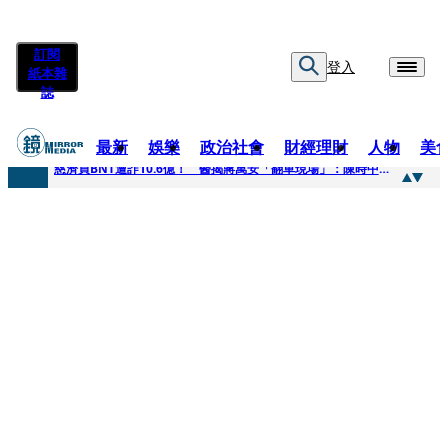
訂閱
登入
紙本雜
誌
最新
娛樂
政治社會
財經理財
人物
美
快訊
慈濟買BNT遭詐10.6億！ 醫揭蔣萬安「翻車現場」：陳時中當年是阻止被騙
快訊
慈濟挨詐十億／跟陳時中道歉？ 蔣萬安嗆：當時政府買夠疫苗民間就不用採購
快訊
員工建文陪睡機場爆紅！狂接20業配 Joeman幫算「買房頭期款」驚喊：換作我也想離職