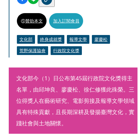
贊助本文
加入訂閱會員
文化部
終身成就獎
報導文學
廖慶松
荒野保護協會
行政院文化獎
文化部今（1）日公布第45屆行政院文化獎得主
名單，由邱坤良、廖慶松、徐仁修獲此殊榮。三
位得獎人在藝術研究、電影剪接及報導文學領域
具有特殊貢獻，且長期深耕及發揚臺灣文化，實
踐社會與土地關懷。