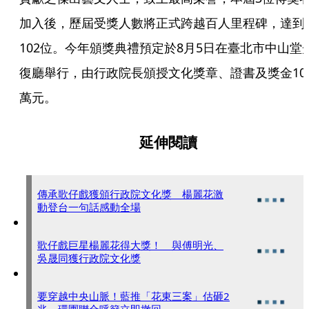
加入後，歷屆受獎人數將正式跨越百人里程碑，達到
102位。今年頒獎典禮預定於8月5日在臺北市中山堂
復廳舉行，由行政院長頒授文化獎章、證書及獎金10
萬元。
延伸閱讀
傳承歌仔戲獲頒行政院文化獎 楊麗花激
動登台一句話感動全場
歌仔戲巨星楊麗花得大獎！ 與傅明光、
吳晟同獲行政院文化獎
要穿越中央山脈！藍推「花東三案」估砸2