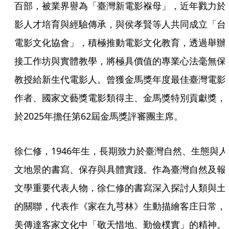
百部，被業界譽為「臺灣新電影褓母」，近年戮力於
影人才培育與經驗傳承，與侯孝賢等人共同成立「台
電影文化協會」，積極推動電影文化教育，透過舉辦
接工作坊與實體教學，將極具價值的專業心法毫無保
教授給新生代電影人。曾獲金馬獎年度最佳臺灣電影
作者、國家文藝獎電影類得主、金馬獎特別貢獻獎，
於2025年擔任第62屆金馬獎評審團主席。
徐仁修，1946年生，長期致力於臺灣自然、生態與人
文地景的書寫、保存與具體實踐。作為臺灣自然及報
文學重要代表人物，徐仁修的書寫深入探討人類與土
的關聯，代表作《家在九芎林》生動描繪客庄日常，
美傳達客家文化中「敬天惜地、勤儉樸實」的精神。