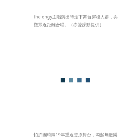
the engy主唱演出時走下舞台穿梭人群，與
觀眾近距離合唱。（赤聲躁動提供）
怕胖團時隔19年重返豐原舞台，勾起無數樂