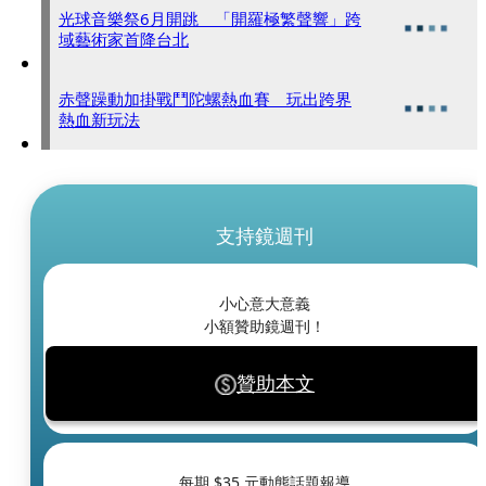
光球音樂祭6月開跳 「開羅極繁聲響」跨
域藝術家首降台北
赤聲躁動加掛戰鬥陀螺熱血賽 玩出跨界
熱血新玩法
支持鏡週刊
小心意大意義
小額贊助鏡週刊！
贊助本文
每期 $
35
元動態話題報導