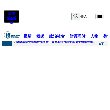
訂閱
登入
紙本雜
誌
最新
娛樂
政治社會
財經理財
人物
美
快訊
小魏魏嘉瑩香港最終站落幕 驚喜獻唱粵語歌全場手機燈海超感動
快訊
台股明年有望挑戰5萬 杜金龍建議小資族這樣配置ETF
快訊
杜絕洗產地疑慮 張嘉郡堅持農產原料「標示原產國」入法