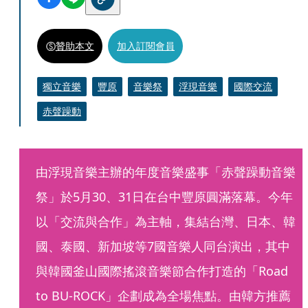
贊助本文
加入訂閱會員
獨立音樂
豐原
音樂祭
浮現音樂
國際交流
赤聲躁動
由浮現音樂主辦的年度音樂盛事「赤聲躁動音樂
祭」於5月30、31日在台中豐原圓滿落幕。今年
以「交流與合作」為主軸，集結台灣、日本、韓
國、泰國、新加坡等7國音樂人同台演出，其中
與韓國釜山國際搖滾音樂節合作打造的「Road 
to BU-ROCK」企劃成為全場焦點。由韓方推薦