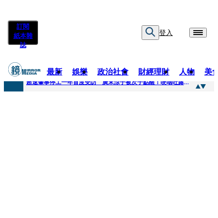
訂閱
登入
紙本雜
誌
最新
娛樂
政治社會
財經理財
人物
美
快訊
超速肇事停工一年首度受訪 廣末涼子被次子點醒！哽咽吐露：不再偽裝完美
快訊
暗黑界轉戰科技圈！前AV女優當工程師 接單「網站製作」
快訊
鼻酸畫面曝...獨居飼主猝逝！13愛犬伴屍多日未啃食 忠犬挨餓「死守遺體」警戒護主惹淚