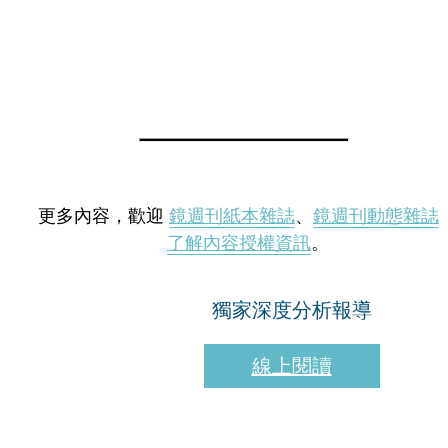
更多內容，歡迎
鏡週刊紙本雜誌
、
鏡週刊動態雜誌
了解內容授權資訊
。
獨家深度分析報導
線上閱讀