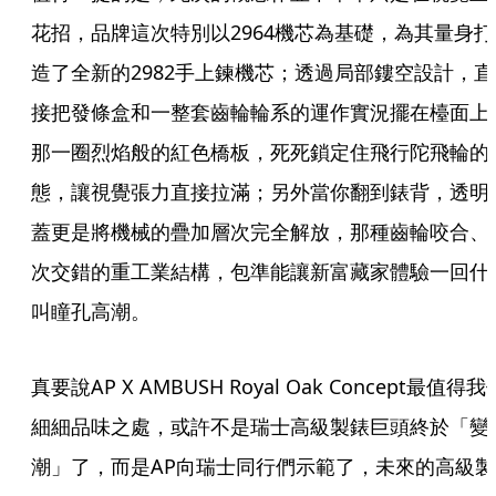
花招，品牌這次特別以2964機芯為基礎，為其量身打
造了全新的2982手上鍊機芯；透過局部鏤空設計，直
接把發條盒和一整套齒輪輪系的運作實況擺在檯面上
那一圈烈焰般的紅色橋板，死死鎖定住飛行陀飛輪的
態，讓視覺張力直接拉滿；另外當你翻到錶背，透明
蓋更是將機械的疊加層次完全解放，那種齒輪咬合、
次交錯的重工業結構，包準能讓新富藏家體驗一回什
叫瞳孔高潮。
真要說AP X AMBUSH Royal Oak Concept最值得我
細細品味之處，或許不是瑞士高級製錶巨頭終於「變
潮」了，而是AP向瑞士同行們示範了，未來的高級製