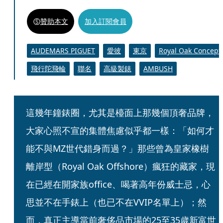
贊助本文
加入訂閱會員
AUDEMARS PIGUET
愛彼
東京
Royal Oak Concept
飛行陀飛輪
聯名
高級製錶
AMBUSH
這幾年鐘錶圈，尤其是檯面上那幾個頂奢品牌，
大家心照不宣的集體焦慮似乎都一樣：「如何才
能不與MZ世代錯身而過？」那些曾為皇家橡樹
離岸型（Royal Oak Offshore）瘋狂的藏家，現
在已經在開家族office、喝著高年份威士忌，心
思並不在手錶上（也已不在VVIP名單上）；然
而，真正主導當前奢侈品市場的25至35歲新富世