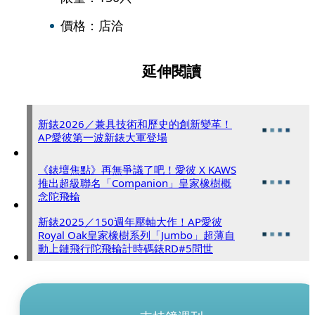
價格：店洽
延伸閱讀
新錶2026／兼具技術和歷史的創新變革！
AP愛彼第一波新錶大軍登場
《錶壇焦點》再無爭議了吧！愛彼 X KAWS
推出超級聯名「Companion」皇家橡樹概
念陀飛輪
新錶2025／150週年壓軸大作！AP愛彼
Royal Oak皇家橡樹系列「Jumbo」超薄自
動上鏈飛行陀飛輪計時碼錶RD#5問世