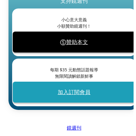
支持鏡週刊
小心意大意義
小額贊助鏡週刊！
贊助本文
每期 $
35
元動態話題報導
無限閱讀解鎖新鮮事
加入訂閱會員
鏡週刊