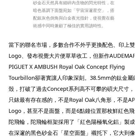
砂金石天然具有細碎內含物的閃光特性，在
暗色基調下面盤宛如「宇宙深邃星空」，搭
配銀灰色倒角與白金夜光指針，使視覺在藝
術感中同時兼顧了極佳的實用讀時性。
當下的聯名市場，多數合作不外乎更換配色、印上雙
Logo、發布視覺大片便草草收工，但新作AUDEMARS
PIGUET X AMBUSH Royal Oak Concept Flying 
Tourbillon卻著實讓人印象深刻。38.5mm的鈦金屬
殼，打破了過去Concept系列高不可攀的碩大尺寸，
只錶最有存在感的，不是Royal Oak八角形，不是AP 
Logo，甚至不是面盤，而是6點鐘位置那枚鮮紅色飛
陀飛輪，陀飛輪框架採用了「紅色陽極氧化鋁」製成
在深邃的黑色砂金石「星空面盤」襯托下，它大到像