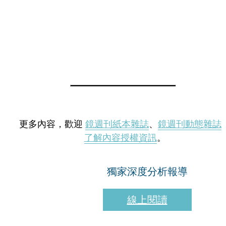
更多內容，歡迎
鏡週刊紙本雜誌
、
鏡週刊動態雜誌
了解內容授權資訊
。
獨家深度分析報導
線上閱讀