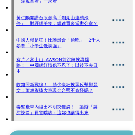
「違規業者」一次看
黃仁勳開講台股創高「劍湖山連續漲
停」 財經網美笑：輝達買來當辦公室？
中國人就是狂！比誰最會「偷吃」 2千人
參賽「小學生低調強」
有片／富士山LAWSON前跳舞挨轟擋
路！ 中國網紅情侶不忍了：以後不去日
本
收錢照新戰線！ 趙少康狂挨罵反擊鄭麗
文：蕭旭岑捧大筆現金合照不奇怪嗎？
毒鴛鴦車內搜出不明夾鏈袋！ 詭辯「裝
甜辣醬」員警噗哧：這妳也講得出來