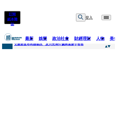
訂閱
登入
紙本雜
誌
最新
娛樂
政治社會
財經理財
人物
美
快訊
父親節宣布再婚喜訊 及川光博57歲將當新手爸爸
快訊
改姓斷開阿湯哥！20歲舒莉首登台「1人分飾4角」 觀眾驚艷：錯怪星二代了
快訊
「愛露奶」私訊流出！小24歲女友爆當小三「大鬧病房氣孕婦」 姜厚任不忍回應了