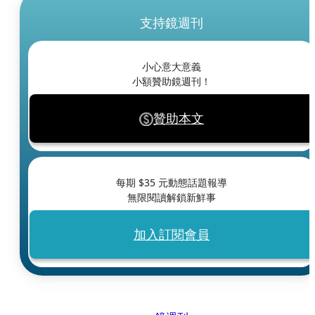
支持鏡週刊
小心意大意義
小額贊助鏡週刊！
贊助本文
每期 $
35
元動態話題報導
無限閱讀解鎖新鮮事
加入訂閱會員