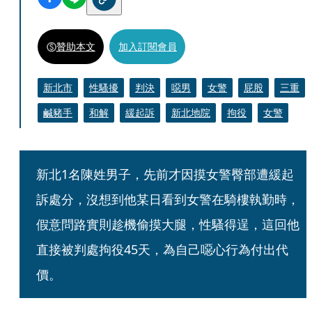
贊助本文
加入訂閱會員
新北市
性騷擾
判決
噁男
女警
屁股
三重
鹹豬手
和解
緩起訴
新北地院
拘役
女警
新北1名陳姓男子，先前才因摸女警臀部遭緩起
訴處分，沒想到他某日看到女警在騎樓執勤時，
假意問路實則趁機偷摸大腿，性騷得逞，這回他
直接被判處拘役45天，為自己噁心行為付出代
價。