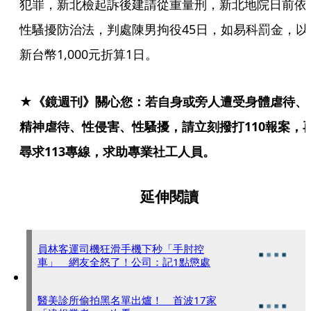
犯罪，新北檢起訴後建請從重量刑，新北地院日前依
性騷擾防治法，判處陳男拘役45日，如易科罰金，以
新台幣1,000元折算1日。
★《鏡週刊》關心您：若自身或旁人遭受身體虐待、
精神虐待、性侵害、性騷擾，請立刻撥打110報案，
尋求113專線，求助專業社工人員。
延伸閱讀
員林客運司機狂滑手機下秒「手肘控
車」 網友全怒了！公司：記1點懲處
醫美診所偷拍黑名單出爐！ 首波17家