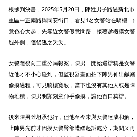
根據判決書，2025年5月20日，陳姓男子路過新北市
重區中正南路與同安街口，看見1名女警站在騎樓，
竟色心大起，先靠近女警假意問路，接著趁機摸女警
腿外側，隨後逃之夭夭。
女警隨後向三重分局報案，陳男一開始還辯稱是女警
近他才不小心碰到，但監視器畫面拍下陳男伸出鹹豬
偷摸過程，可見騎樓寬敞，當下也沒有其他人或是障
物堆積，陳男明顯刻意伸手偷摸，讓他百口莫辯。
後來陳男雖坦承犯行，但他至今未與女警達成和解，
上陳男先前才因摸女警臀部遭緩起訴處分，期間又再