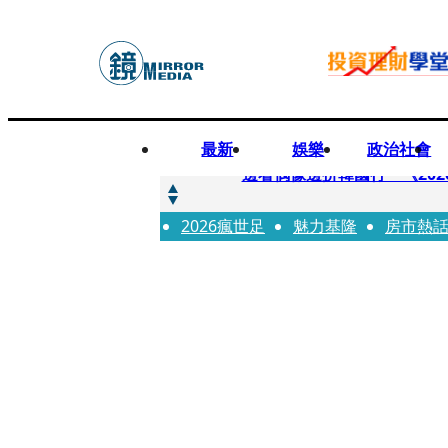
最新
娛樂
政治社會
快訊
邊看偶像邊拚韓國行 《2026
2026瘋世足
快訊
魅力基隆
房市熱
代誌大條火急跳船？ 宏碁派
快訊
一句「請回去坐好」 特教生