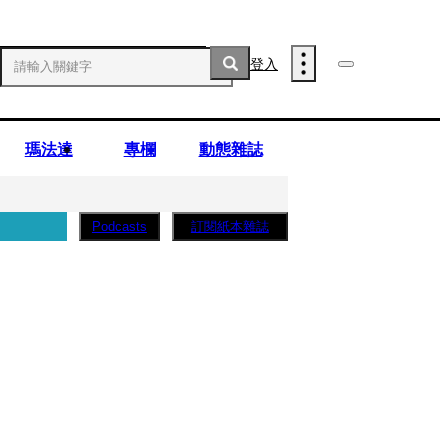
登入
瑪法達
專欄
動態雜誌
訂閱紙本雜誌
Podcasts