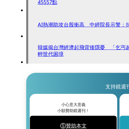
45557點
AI熱潮助攻台股衝高 中經院長示警：
韓媒揭台灣經濟起飛背後隱憂 「乞丐
輕世代困境
支持鏡週
小心意大意義
小額贊助鏡週刊！
贊助本文