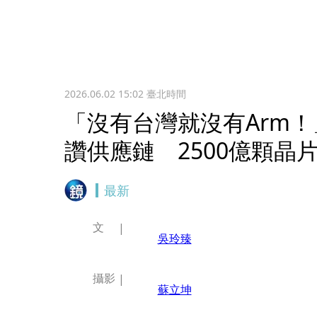
2026.06.02 15:02
臺北時間
「沒有台灣就沒有Arm！
讚供應鏈 2500億顆晶
最新
文
吳玲臻
攝影
蘇立坤