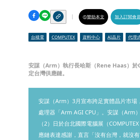
贊助本文
加入訂閱會
台積電
COMPUTEX
資料中心
AI晶片
代理式
安謀（Arm）執行長哈斯（Rene Haas）
定台灣供應鏈。
安謀（Arm）3月宣布跨足實體晶片市
處理器「Arm AGI CPU」。安謀（Arm
（2）日於台北國際電腦展（COMPUT
應鏈表達感謝，直言「沒有台灣，就沒有今