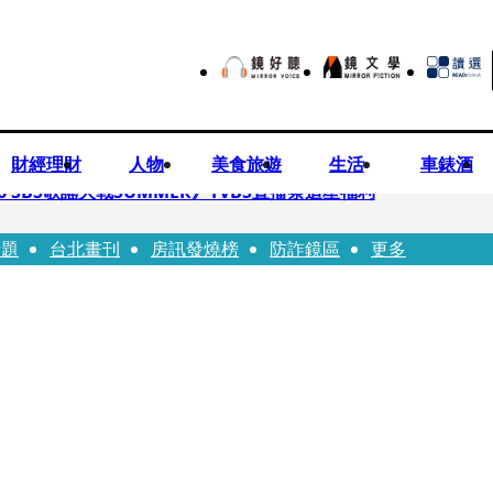
財經理財
人物
美食旅遊
生活
車錶酒
 SBS歌謠大戰SUMMER》TVBS直播祭追星福利
話題
台北畫刊
房訊發燒榜
防詐鏡區
更多
任李文詳接掌兆基屋管2天就喊撤出！
持斷掃把戳女代課老師眼睛大失血近失明