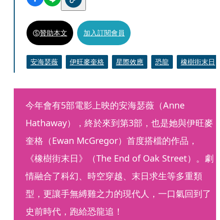
贊助本文
加入訂閱會員
安海瑟薇
伊旺麥奎格
星際效應
恐龍
橡樹街末日
今年會有5部電影上映的安海瑟薇（Anne 
Hathaway），終於來到第3部，也是她與伊旺麥
奎格（Ewan McGregor）首度搭檔的作品，
《橡樹街末日》（The End of Oak Street）。劇
情融合了科幻、時空穿越、末日求生等多重類
型，更讓手無縛雞之力的現代人，一口氣回到了
史前時代，跑給恐龍追！