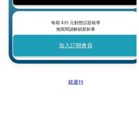
每期 $
35
元動態話題報導
無限閱讀解鎖新鮮事
加入訂閱會員
鏡週刊