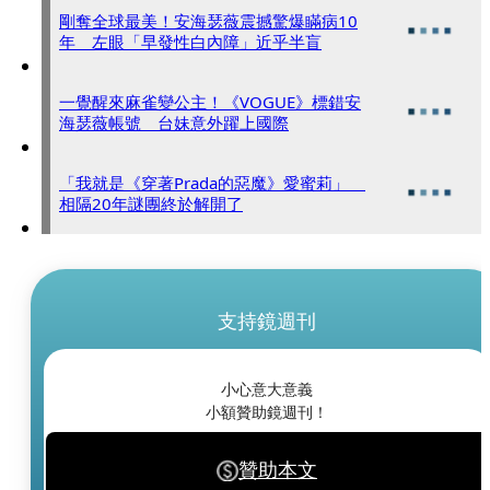
剛奪全球最美！安海瑟薇震撼驚爆瞞病10
年 左眼「早發性白內障」近乎半盲
一覺醒來麻雀變公主！《VOGUE》標錯安
海瑟薇帳號 台妹意外躍上國際
「我就是《穿著Prada的惡魔》愛蜜莉」
相隔20年謎團終於解開了
支持鏡週刊
小心意大意義
小額贊助鏡週刊！
贊助本文