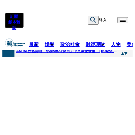
訂閱
登入
紙本雜
誌
最新
娛樂
政治社會
財經理財
人物
美
快訊
AKIRA台北開唱「令和8年8月8日」中文喊發發發 TJBB感性喊「謝謝AKIRA桑」
快訊
台灣新冠期間沒疫苗可打？ 律師列3款嗆：陳時中唯一擋的叫科興
快訊
沉寂12年…鐵肺歌后遇人生低谷 「遭親弟賞巴掌、父親出軌自己閨密」辛酸人生曝光