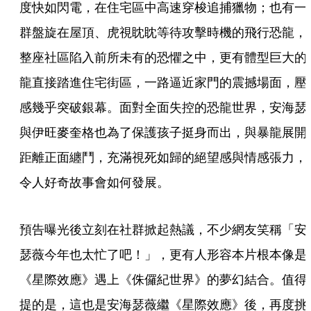
度快如閃電，在住宅區中高速穿梭追捕獵物；也有一
群盤旋在屋頂、虎視眈眈等待攻擊時機的飛行恐龍，
整座社區陷入前所未有的恐懼之中，更有體型巨大的
龍直接踏進住宅街區，一路逼近家門的震撼場面，壓
感幾乎突破銀幕。面對全面失控的恐龍世界，安海瑟
與伊旺麥奎格也為了保護孩子挺身而出，與暴龍展開
距離正面纏鬥，充滿視死如歸的絕望感與情感張力，
令人好奇故事會如何發展。
預告曝光後立刻在社群掀起熱議，不少網友笑稱「安
瑟薇今年也太忙了吧！」，更有人形容本片根本像是
《星際效應》遇上《侏儸紀世界》的夢幻結合。值得
提的是，這也是安海瑟薇繼《星際效應》後，再度挑