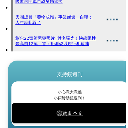
吸毒未開車也恐吊銷駕照
天團成員「藥物成癮」事業崩壞 自嘆：
人生就此毀了
彰化22毒駕累犯照片+姓名曝光！快篩陽性
最高罰12萬 警：拒測恐以現行犯逮捕
支持鏡週刊
小心意大意義
小額贊助鏡週刊！
贊助本文