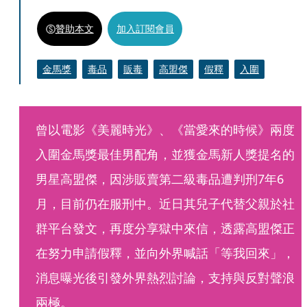
贊助本文
加入訂閱會員
金馬獎
毒品
販毒
高盟傑
假釋
入圍
曾以電影《美麗時光》、《當愛來的時候》兩度
入圍金馬獎最佳男配角，並獲金馬新人獎提名的
男星高盟傑，因涉販賣第二級毒品遭判刑7年6
月，目前仍在服刑中。近日其兒子代替父親於社
群平台發文，再度分享獄中來信，透露高盟傑正
在努力申請假釋，並向外界喊話「等我回來」，
消息曝光後引發外界熱烈討論，支持與反對聲浪
兩極。