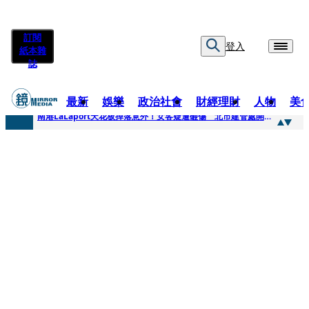
訂閱
登入
紙本雜
誌
最新
娛樂
政治社會
財經理財
人物
美
快訊
南港LaLaport天花板掉落意外！女客疑遭砸傷 北市建管處開罰30萬
快訊
川普又出招！多晶矽產品課15%關稅12月生效 經濟部回應了
快訊
美伊衝突要注意！ 台塑四寶7月營收齊揚股價抗跌