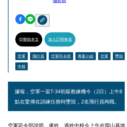
攝影組
贊助本文
加入訂閱會員
空軍
飛行員
空軍司令部
專案小組
空軍
墜毀
中校
據報，空軍一架T-34初級教練機今（2日）上午8
點在驚傳在訓練任務時墜毀，2名飛行員殉職。
空軍司令部說明，盧姓、過姓中校今上午在岡山基地