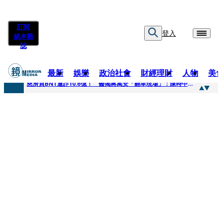
訂閱
登入
紙本雜
誌
最新
娛樂
政治社會
財經理財
人物
美
快訊
慈濟買BNT遭詐10.6億！ 醫揭蔣萬安「翻車現場」：陳時中當年是阻止被騙
快訊
慈濟挨詐十億／跟陳時中道歉？ 蔣萬安嗆：當時政府買夠疫苗民間就不用採購
快訊
員工建文陪睡機場爆紅！狂接20業配 Joeman幫算「買房頭期款」驚喊：換作我也想離職