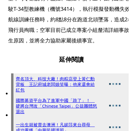
駛T-34型教練機（機號3414），執行模擬發動機失效
航線訓練任務時，約8點8分在跑道北頭墜落，造成2
飛行員殉職；空軍目前已成立專案小組釐清詳細事故
生原因，並將全力協助家屬後續事宜。
延伸閱讀
齊名頂大、科技大廠！肉粽店登上黃仁勳
背板 王記府城老闆娘笑曝：他來還會給
紅包
國際募資平台為了進軍中國「跪了」！
硬將台灣改「Chinese Taipei」公益團體怒
退出
一出生就被賣去澳洲！凡妮莎來台尋母
成功重獲「中華民國護照」