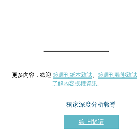
更多內容，歡迎
鏡週刊紙本雜誌
、
鏡週刊動態雜誌
了解內容授權資訊
。
獨家深度分析報導
線上閱讀