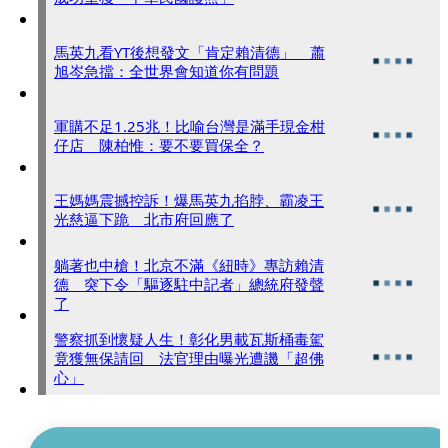
馬英九看YT後想發文「肯定賴清德」 蕭
旭岑急擋：全世界會知道你有問題
軍購不足1.25兆！比喻台灣是滿手現金柑
仔店 陳柏惟：要不要買保全？
王媽媽震撼控訴！爆馬英九掐脖、霸凌王
光慈逼下跪 北市府回應了
躺著也中槍！北京不滿《紐時》專訪賴清
德 突下令「驅逐駐中記者」總統府發聲
了
警察抓到懷疑人生！彰化男載瓦斯桶毒駕
竟獲無保請回 法官理由曝光遭譏「超佛
心」