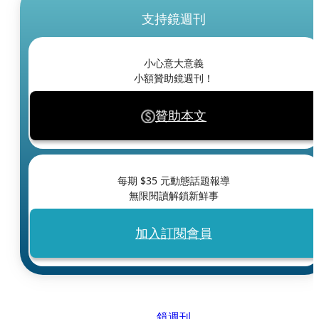
支持鏡週刊
小心意大意義
小額贊助鏡週刊！
贊助本文
每期 $
35
元動態話題報導
無限閱讀解鎖新鮮事
加入訂閱會員
鏡週刊