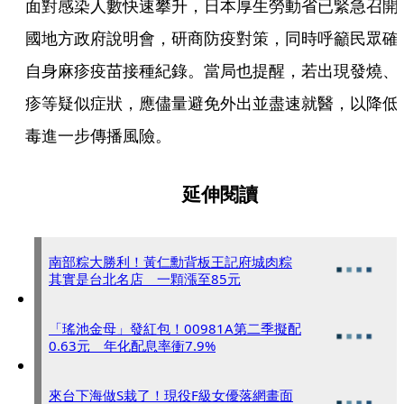
面對感染人數快速攀升，日本厚生勞動省已緊急召開
國地方政府說明會，研商防疫對策，同時呼籲民眾確
自身麻疹疫苗接種紀錄。當局也提醒，若出現發燒、
疹等疑似症狀，應儘量避免外出並盡速就醫，以降低
毒進一步傳播風險。
延伸閱讀
南部粽大勝利！黃仁勳背板王記府城肉粽
其實是台北名店 一顆漲至85元
「瑤池金母」發紅包！00981A第二季擬配
0.63元 年化配息率衝7.9%
來台下海做S栽了！現役F級女優落網畫面