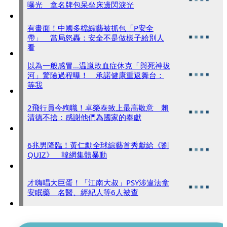
曝光 拿名牌包呆坐床邊閃淚光
有畫面！中國多檔綜藝被抓包「P安全
帶」 當局怒轟：安全不是做樣子給別人
看
以為一般感冒…温嵐敗血症休克「與死神拔
河」驚險過程曝！ 承諾健康重返舞台：
等我
2飛行員今殉職！卓榮泰致上最高敬意 賴
清德不捨：感謝他們為國家的奉獻
6兆男降臨！黃仁勳全球綜藝首秀獻給《劉
QUIZ》 韓網集體暴動
才嗨唱大巨蛋！「江南大叔」PSY涉違法拿
安眠藥 名醫、經紀人等6人被查