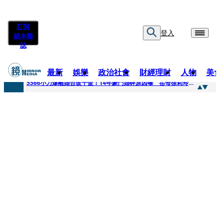
訂閱
登入
紙本雜
誌
最新
娛樂
政治社會
財經理財
人物
美
快訊
5566小刀爆離婚台玻千金！14年豪門婚碎原因曝 岳母徐莉玲風暴意外揭家族祕辛
快訊
徐莉玲喪子劇變／徐莉玲「巨大哀傷足不出戶」 解密長子身世
快訊
醫美偷拍案無影像網紅律師仍喊提告 學者：須具備侵權要件