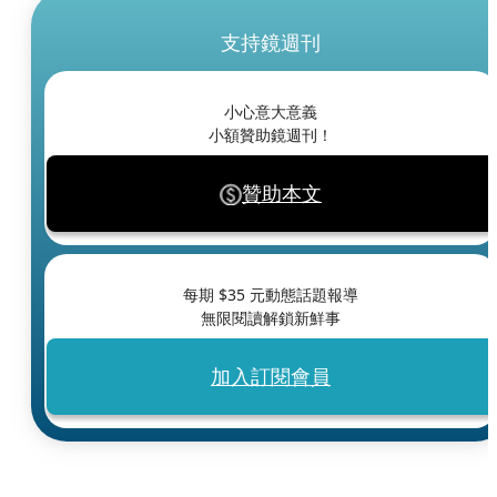
支持鏡週刊
小心意大意義
小額贊助鏡週刊！
贊助本文
每期 $
35
元動態話題報導
無限閱讀解鎖新鮮事
加入訂閱會員