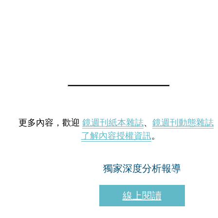
更多內容，歡迎
鏡週刊紙本雜誌
、
鏡週刊動態雜誌
了解內容授權資訊
。
獨家深度分析報導
線上閱讀