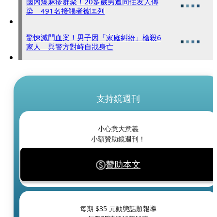
國內爆麻疹群聚！20多歲男遭同住友人傳
染 491名接觸者被匡列
驚悚滅門血案！男子因「家庭糾紛」槍殺6
家人 與警方對峙自戕身亡
支持鏡週刊
小心意大意義
小額贊助鏡週刊！
贊助本文
每期 $
35
元動態話題報導