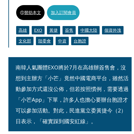
贊助本文
加入訂閱會員
高雄
EXO
黃捷
簽售
中國大陸
個資外洩
文化部
陸委會
中資
台胞證
南韓人氣團體EXO將於7月在高雄辦簽售會，沒
想到主辦方「小芒」竟然中國電商平台，雖然活
動參加方式還沒公佈，但若按照慣例，需要透過
「小芒App」下單，許多人也擔心要辦台胞證才
可以參加活動。對此，民進黨立委黃捷今（2）
日表示，「確實踩到國安紅線」。