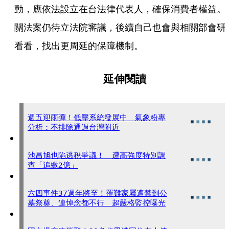
動，應依法設立在台法律代表人，確保消費者權益。
關法案仍待立法院審議，後續自己也會與相關部會研
看看，找出更周延的保障機制。
延伸閱讀
週五迎雨彈！低壓系統發展中 氣象粉專
分析：不排除通過台灣附近
池昌旭也陷逃稅爭議！ 遭高強度特別調
查「追繳2億」
六四事件37週年將至！罹難家屬遭禁到公
墓祭奠、連悼念都不行 超嚴格監控曝光