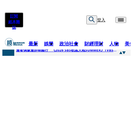
訂閱
登入
紙本雜
誌
最新
娛樂
政治社會
財經理財
人物
美
快訊
邊看偶像邊拚韓國行 《2026 SBS歌謠大戰SUMMER》TVBS直播祭追星福利
快訊
代誌大條火急跳船？ 宏碁派任李文詳接掌兆基屋管2天就喊撤出！
快訊
一句「請回去坐好」 特教生持斷掃把戳女代課老師眼睛大失血近失明