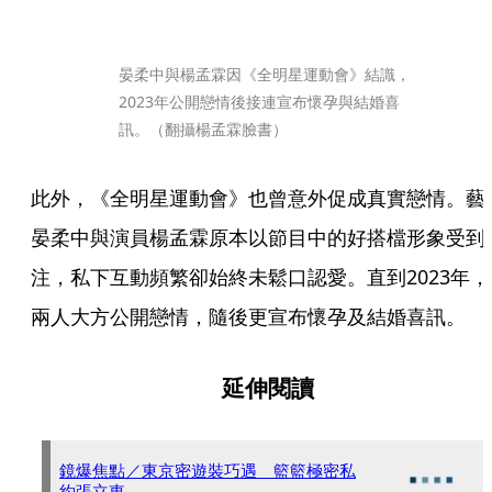
晏柔中與楊孟霖因《全明星運動會》結識，
2023年公開戀情後接連宣布懷孕與結婚喜
訊。（翻攝楊孟霖臉書）
此外，《全明星運動會》也曾意外促成真實戀情。藝
晏柔中與演員楊孟霖原本以節目中的好搭檔形象受到
注，私下互動頻繁卻始終未鬆口認愛。直到2023年，
兩人大方公開戀情，隨後更宣布懷孕及結婚喜訊。
延伸閱讀
鏡爆焦點／東京密遊裝巧遇 籃籃極密私
約張立東