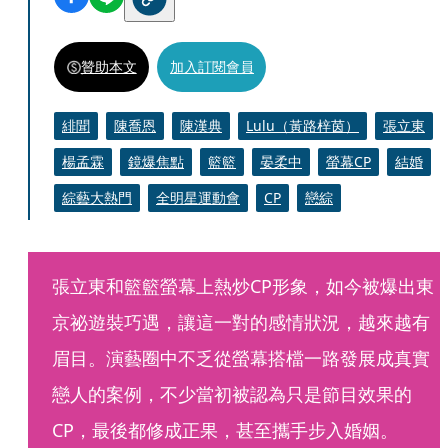
贊助本文
加入訂閱會員
緋聞
陳喬恩
陳漢典
Lulu（黃路梓茵）
張立東
楊孟霖
鏡爆焦點
籃籃
晏柔中
螢幕CP
結婚
綜藝大熱門
全明星運動會
CP
戀綜
張立東和籃籃螢幕上熱炒CP形象，如今被爆出東
京祕遊裝巧遇，讓這一對的感情狀況，越來越有
眉目。演藝圈中不乏從螢幕搭檔一路發展成真實
戀人的案例，不少當初被認為只是節目效果的
CP，最後都修成正果，甚至攜手步入婚姻。