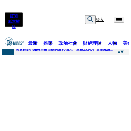
訂閱
登入
紙本雜
誌
最新
娛樂
政治社會
財經理財
人物
美
快訊
美女律師詐騙慈濟疫苗採購逾10億元 查獲232公斤黃金藏豪宅地板下
快訊
才爆「皮克敏」爭議又來！柯文哲生日照撞《VOGUE》 陳智菡遭轟侵權急改圖
快訊
SJ始源真的可以 驚喜現身早餐店認證應援 幽默提醒「記得常換照」