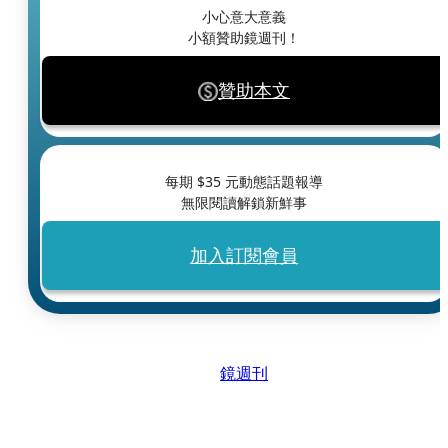
小心意大意義
小額贊助鏡週刊！
贊助本文
每期 $
35
元動態話題報導
無限閱讀解鎖新鮮事
加入訂閱會員
鏡週刊