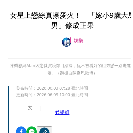
女星上戀綜真擦愛火！ 「嫁小9歲大
男」修成正果
娛樂
陳喬恩與Alan因戀愛實境節目結緣，從不被看好的姐弟戀一路走進
姻。（翻攝自陳喬恩微博）
發布時間：
2026.06.03 07:28
臺北時間
更新時間：
2026.06.03 10:00
臺北時間
文
娛樂組