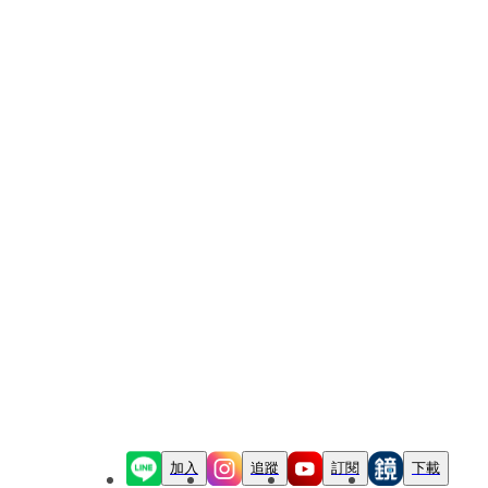
加入
追蹤
訂閱
下載