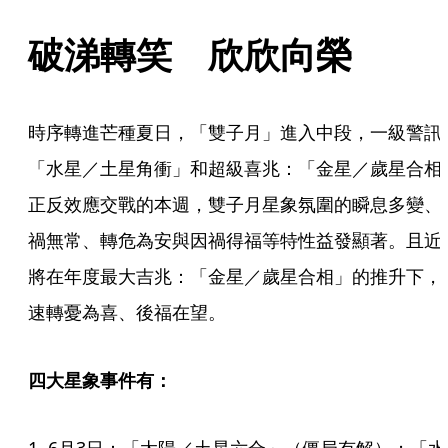
破涕轉笑　欣欣向榮
時序轉進芒種夏日，「雙子月」進入中段，一級警訊
「水星／土星角衝」和超級喜兆：「金星／歲星合相
正反效應交戰的本週，雙子月星象氛圍的瞬息多變、
禍無常、轉危為安與因禍得福等特性益發顯著。且近
將在年度最大吉兆：「金星／歲星合相」的推升下，
速轉憂為喜、後福在望。
四大星象事件有：