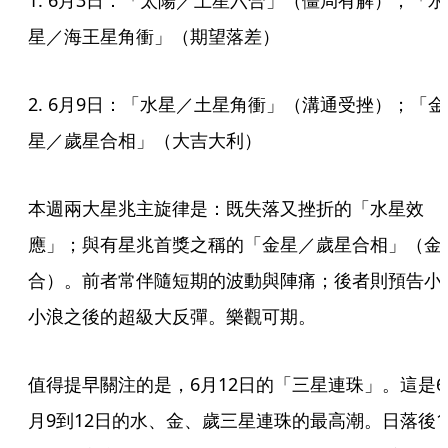
1. 6月3日：「太陽／土星六合」（僵局有解）；「水
星／海王星角衝」（期望落差）
2. 6月9日：「水星／土星角衝」（溝通受挫）；「金
星／歲星合相」（大吉大利）
本週兩大星兆主旋律是：既失落又挫折的「水星效
應」；與有星兆首獎之稱的「金星／歲星合相」（金
合）。前者常伴隨短期的波動與陣痛；後者則預告小
小浪之後的超級大反彈。樂觀可期。
值得提早關注的是，6月12日的「三星連珠」。這是6
月9到12日的水、金、歲三星連珠的最高潮。日落後1