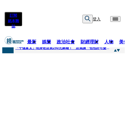
訂閱
登入
紙本雜
誌
最新
娛樂
政治社會
財經理財
人物
美
快訊
「千億富太」現身老店買250元麻糬！ 店員讚「包包好可愛」她笑回：我自己做的
快訊
姜厚任小24歲女友爆當小三、假學歷！ 友「扯郭台銘」曝交往內幕：我們又不像他
快訊
吳昕陽新任無店面零售商業同業公會理事長 提四大策略續走台灣零售業新局