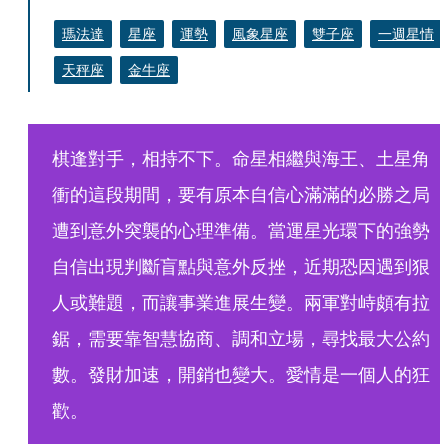
瑪法達
星座
運勢
風象星座
雙子座
一週星情
天秤座
金牛座
棋逢對手，相持不下。命星相繼與海王、土星角
衝的這段期間，要有原本自信心滿滿的必勝之局
遭到意外突襲的心理準備。當運星光環下的強勢
自信出現判斷盲點與意外反挫，近期恐因遇到狠
人或難題，而讓事業進展生變。兩軍對峙頗有拉
鋸，需要靠智慧協商、調和立場，尋找最大公約
數。發財加速，開銷也變大。愛情是一個人的狂
歡。