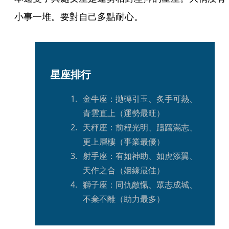
小事一堆。要對自己多點耐心。
星座排行
金牛座：拋磚引玉、炙手可熱、
青雲直上（運勢最旺）
天秤座：前程光明、躊躇滿志、
更上層樓（事業最優）
射手座：有如神助、如虎添翼、
天作之合（姻緣最佳）
獅子座：同仇敵愾、眾志成城、
不棄不離（助力最多）