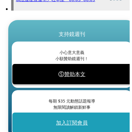
支持鏡週刊
小心意大意義
小額贊助鏡週刊！
贊助本文
每期 $
35
元動態話題報導
無限閱讀解鎖新鮮事
加入訂閱會員