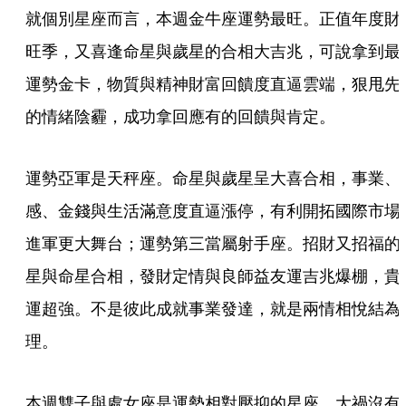
就個別星座而言，本週金牛座運勢最旺。正值年度財
旺季，又喜逢命星與歲星的合相大吉兆，可說拿到最
運勢金卡，物質與精神財富回饋度直逼雲端，狠甩先
的情緒陰霾，成功拿回應有的回饋與肯定。
運勢亞軍是天秤座。命星與歲星呈大喜合相，事業、
感、金錢與生活滿意度直逼漲停，有利開拓國際市場
進軍更大舞台；運勢第三當屬射手座。招財又招福的
星與命星合相，發財定情與良師益友運吉兆爆棚，貴
運超強。不是彼此成就事業發達，就是兩情相悅結為
理。
本週雙子與處女座是運勢相對壓抑的星座。大禍沒有