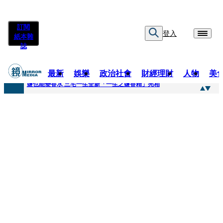
訂閱
登入
紙本雜
誌
最新
娛樂
政治社會
財經理財
人物
美
快訊
鹽也能變香水 三宅一生全新「一生之鹽香精」亮相
快訊
不堪妻子碎念情緒失控 桃園八旬翁毆妻致死檢聲押
快訊
蔡依珊撕掉「完美」標籤！ 認了「我也會崩潰」：傷口終究會癒合