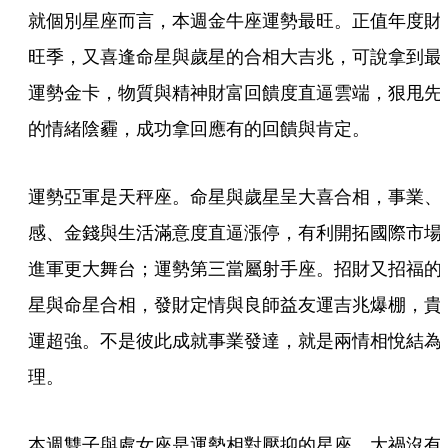
就個別星座而言，本週金牛座運勢最旺。正值年度財
旺季，又喜逢命星與歲星的合相大吉兆，可說拿到最
運勢金卡，物質與精神財富回饋度直逼雲端，狠甩先
的情緒陰霾，成功拿回應有的回饋與肯定。
運勢亞軍是天秤座。命星與歲星呈大喜合相，事業、
感、金錢與生活滿意度直逼漲停，有利開拓國際市場
進軍更大舞台；運勢第三當屬射手座。招財又招福的
星與命星合相，發財定情與良師益友運吉兆爆棚，貴
運超強。不是彼此成就事業發達，就是兩情相悅結為
理。
本週雙子與處女座是運勢相對壓抑的星座。大禍沒有