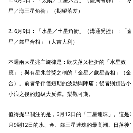
1. 6月3日：「太陽／土星六合」（僵局有解）；「水
星／海王星角衝」（期望落差）
2. 6月9日：「水星／土星角衝」（溝通受挫）；「金
星／歲星合相」（大吉大利）
本週兩大星兆主旋律是：既失落又挫折的「水星效
應」；與有星兆首獎之稱的「金星／歲星合相」（金
合）。前者常伴隨短期的波動與陣痛；後者則預告小
小浪之後的超級大反彈。樂觀可期。
值得提早關注的是，6月12日的「三星連珠」。這是6
月9到12日的水、金、歲三星連珠的最高潮。日落後1