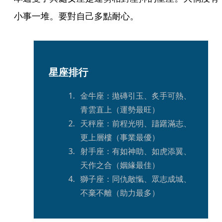
小事一堆。要對自己多點耐心。
星座排行
金牛座：拋磚引玉、炙手可熱、
青雲直上（運勢最旺）
天秤座：前程光明、躊躇滿志、
更上層樓（事業最優）
射手座：有如神助、如虎添翼、
天作之合（姻緣最佳）
獅子座：同仇敵愾、眾志成城、
不棄不離（助力最多）