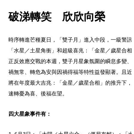
破涕轉笑　欣欣向榮
時序轉進芒種夏日，「雙子月」進入中段，一級警訊
「水星／土星角衝」和超級喜兆：「金星／歲星合相
正反效應交戰的本週，雙子月星象氛圍的瞬息多變、
禍無常、轉危為安與因禍得福等特性益發顯著。且近
將在年度最大吉兆：「金星／歲星合相」的推升下，
速轉憂為喜、後福在望。
四大星象事件有：