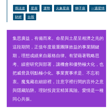
瑪法達
星座
運勢
火象星座
獅子座
一週星情
財經
台股
集思廣益，有備而來。命星與土星呈相濟之兆的
這段期間，正值年度最重團隊效益的事業關鍵
期，理想成績來自嚴格自律。有望藉著戰略思
考、縝密研究與部署，讓機會和優勢極大化，也
把威脅及弱點極小化。事業實事求是、不忘初
衷。魔鬼藏在細節裡，注意字裡行間的言外之意
與隱藏陷阱。理財投資宜精算風險。愛情是一種
同心共振。