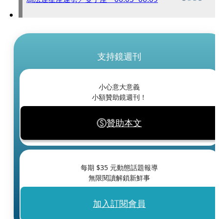
支持鏡週刊
小心意大意義
小額贊助鏡週刊！
贊助本文
每期 $
35
元動態話題報導
無限閱讀解鎖新鮮事
加入訂閱會員