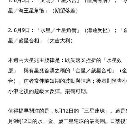
1. 6月3日：「太陽／土星六合」（僵局有解）；「水
星／海王星角衝」（期望落差）
2. 6月9日：「水星／土星角衝」（溝通受挫）；「金
星／歲星合相」（大吉大利）
本週兩大星兆主旋律是：既失落又挫折的「水星效
應」；與有星兆首獎之稱的「金星／歲星合相」（金
合）。前者常伴隨短期的波動與陣痛；後者則預告小
小浪之後的超級大反彈。樂觀可期。
值得提早關注的是，6月12日的「三星連珠」。這是6
月9到12日的水、金、歲三星連珠的最高潮。日落後1