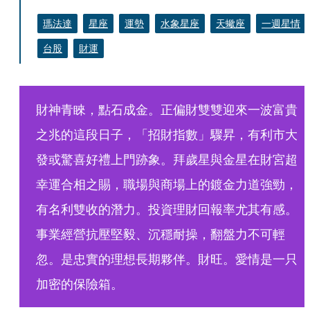
瑪法達
星座
運勢
水象星座
天蠍座
一週星情
台股
財運
財神青睞，點石成金。正偏財雙雙迎來一波富貴
之兆的這段日子，「招財指數」驟昇，有利市大
發或驚喜好禮上門跡象。拜歲星與金星在財宮超
幸運合相之賜，職場與商場上的鍍金力道強勁，
有名利雙收的潛力。投資理財回報率尤其有感。
事業經營抗壓堅毅、沉穩耐操，翻盤力不可輕
忽。是忠實的理想長期夥伴。財旺。愛情是一只
加密的保險箱。