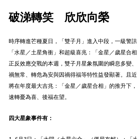
破涕轉笑　欣欣向榮
時序轉進芒種夏日，「雙子月」進入中段，一級警訊
「水星／土星角衝」和超級喜兆：「金星／歲星合相
正反效應交戰的本週，雙子月星象氛圍的瞬息多變、
禍無常、轉危為安與因禍得福等特性益發顯著。且近
將在年度最大吉兆：「金星／歲星合相」的推升下，
速轉憂為喜、後福在望。
四大星象事件有：