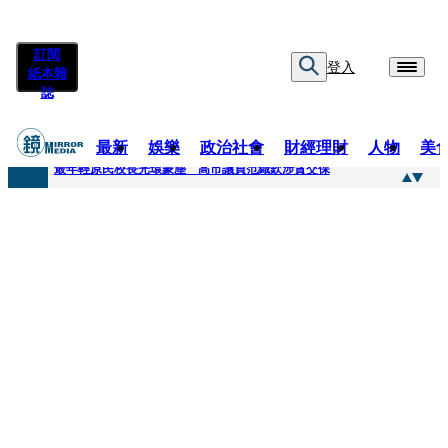
訂閱
登入
紙本雜
誌
最新
娛樂
政治社會
財經理財
人物
美
快訊
最年輕原民校長光環蒙塵 高市議員范織欽涉貪交保
快訊
「愛露奶」私訊流出！小24歲女友爆當小三「大鬧病房氣孕婦」 姜厚任不忍回應了
快訊
不堪病妻碎念桃園翁發狂砸死她 金屬拐杖斷兩截！媳見婆婆屍右臉全爛