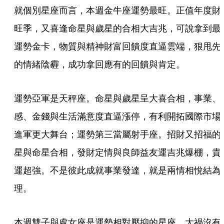
就個別星座而言，本週金牛座運勢最旺。正值年度財
旺季，又喜逢命星與歲星的合相大吉兆，可說拿到最
運勢金卡，物質與精神財富回饋度直逼雲端，狠甩先
的情緒陰霾，成功拿回應有的回饋與肯定。
運勢亞軍是天秤座。命星與歲星呈大喜合相，事業、
感、金錢與生活滿意度直逼漲停，有利開拓國際市場
進軍更大舞台；運勢第三當屬射手座。招財又招福的
星與命星合相，發財定情與良師益友運吉兆爆棚，貴
運超強。不是彼此成就事業發達，就是兩情相悅結為
理。
本週雙子與處女座是運勢相對壓抑的星座。大禍沒有