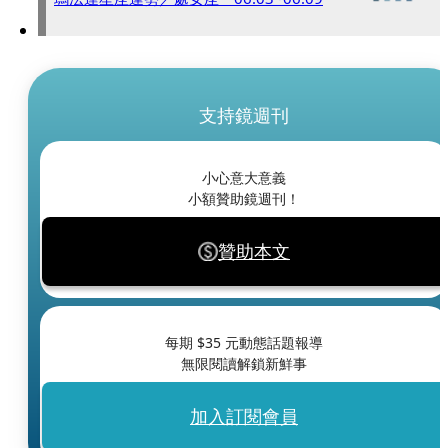
支持鏡週刊
小心意大意義
小額贊助鏡週刊！
贊助本文
每期 $
35
元動態話題報導
無限閱讀解鎖新鮮事
加入訂閱會員