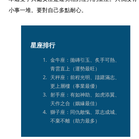
小事一堆。要對自己多點耐心。
星座排行
金牛座：拋磚引玉、炙手可熱、
青雲直上（運勢最旺）
天秤座：前程光明、躊躇滿志、
更上層樓（事業最優）
射手座：有如神助、如虎添翼、
天作之合（姻緣最佳）
獅子座：同仇敵愾、眾志成城、
不棄不離（助力最多）