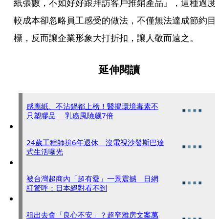
紙張數，不如好好跟拜訪客戶推銷產品」，這種過度
較成本卻忽略員工感受的做法，不僅無法達成節約目
標，反而讓企業形象大打折扣，讓人敬而遠之。 
延伸閱讀
感應紙、不沾鍋都上榜！醫揭環境毒素不
只塑膠品 乳癌風險飆7倍
24歲工程師拚6年退休 沒電視沙發斯巴達
式生活曝光
被台灣超商內「超有愛」一景震撼 日網
紅驚呼：日本絕對看不到
租出去會「良心不安」？超窄雅房文案萬