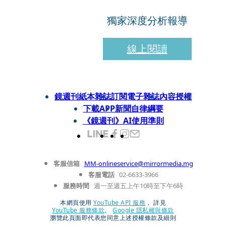
獨家深度分析報導
線上閱讀
鏡週刊紙本雜誌
訂閱電子雜誌
內容授權
下載APP
新聞自律綱要
《鏡週刊》AI使用準則
客服信箱
MM-onlineservice@mirrormedia.mg
客服電話
02-6633-3966
服務時間
週一至週五上午10時至下午6時
本網頁使用
YouTube API 服務
， 詳見
YouTube 服務條款
、
Google 隱私權與條款
瀏覽此頁面即代表您同意上述授權條款及細則