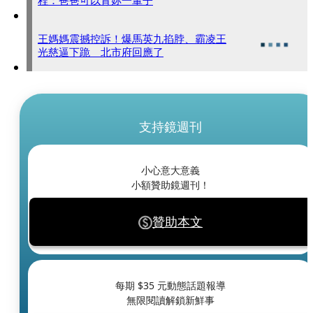
程：爸爸可以背妳一輩子
王媽媽震撼控訴！爆馬英九掐脖、霸凌王
光慈逼下跪 北市府回應了
支持鏡週刊
小心意大意義
小額贊助鏡週刊！
贊助本文
每期 $
35
元動態話題報導
無限閱讀解鎖新鮮事