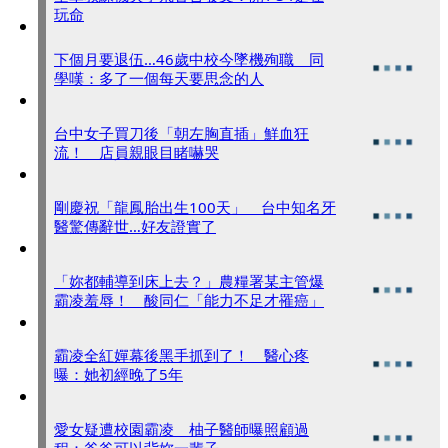
玩命
下個月要退伍…46歲中校今墜機殉職 同
學嘆：多了一個每天要思念的人
台中女子買刀後「朝左胸直插」鮮血狂
流！ 店員親眼目睹嚇哭
剛慶祝「龍鳳胎出生100天」 台中知名牙
醫驚傳辭世…好友證實了
「妳都輔導到床上去？」農糧署某主管爆
霸凌羞辱！ 酸同仁「能力不足才罹癌」
霸凌全紅嬋幕後黑手抓到了！ 醫心疼
曝：她初經晚了5年
愛女疑遭校園霸凌 柚子醫師曝照顧過