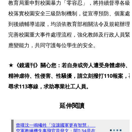
教育局重申對校園暴力「零容忍」，將持續督導各級
校落實校園安全三級防制機制，從宣導預防、個案處
到後續輔導追蹤，均須依教育部相關法令及規範辦理
完善校園重大事件處理流程，強化教師及行政人員緊
應變能力，共同守護每位學生的安全。
★《鏡週刊》關心您：若自身或旁人遭受身體虐待、
精神虐待、性侵害、性騷擾，請立刻撥打110報案，
尋求113專線，求助專業社工人員。
延伸閱讀
曾嘆沈一鳴犧牲「沒讓國軍更有智慧」
空軍教練機失事飛官昔發文：開T-34是在