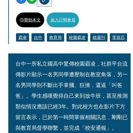
贊助本文
加入訂閱會員
霸凌
台中
教育局
校園霸凌
鏡週刊
零容忍
台中一所私立國高中驚傳校園霸凌，社群平台流
傳影片顯示一名男同學遭壓制在教室角落，另一
名男同學則不斷出手掌摑、狂捶，還逼「叫爸
爸」。學生感嘆覺得自己來到放牛班，甚至推測
類似情況應該已經3年。對此校方也在影片下方
留言表示，已於第一時間掌握相關訊息，剛剛已
與教育局督學聯繫，並完成「校安通報」。