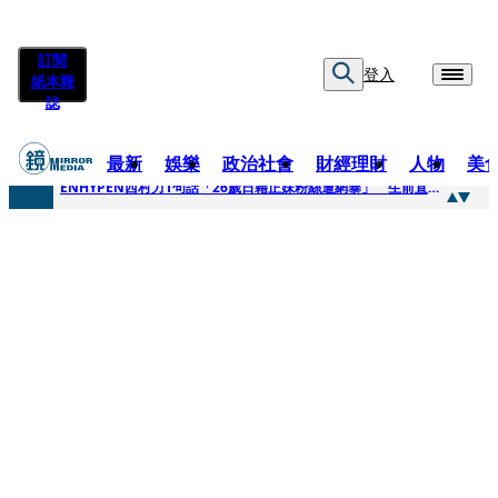
訂閱
登入
紙本雜
誌
最新
娛樂
政治社會
財經理財
人物
美
快訊
ENHYPEN西村力1句話「26歲日籍正妹粉絲遭網暴」 生前直播震撼畫面全網瘋傳！警方證實死訊
快訊
捨量保價奏效！華邦電DRAM價翻倍 五成產能已綁長約
快訊
台糖遭羅織入罪 黃智賢批掩護中聯政客、政黨「台灣之恥」