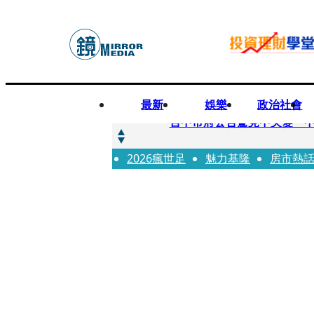
最新
娛樂
政治社會
快訊
台中市府公告驚見中央變「
2026瘋世足
快訊
魅力基隆
房市熱
明知辣椒粉含蘇丹紅還賣！無
快訊
被滲透？市府公告驚見「中國