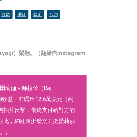
收益
網紅
陳沂
合約
ogi）鬧翻。（翻攝自instagram
瑜伽大師拉傑（Raj 
%的收益，並曬出12.6萬美元（約
莎則拍片反擊，最終支付給對方的
。對此，網紅陳沂發文力挺愛莉莎
」。