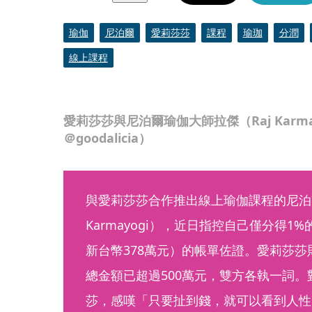
瑜伽
尼泊爾
愛莉莎莎
課程
瑜珈
分潤
線上課程
愛莉莎莎與尼泊爾瑜伽大師拉傑（Raj Karmay
＠goodalicia）
與愛莉莎莎合作推出線上瑜伽課程的尼泊爾
Karmayogi），近日指控自己僅分得1
新台幣378萬元）的帳單佐證。愛莉莎
總金額已超過500萬元，雙方各執一詞
莎，感嘆「只要扯到錢，就可以看到人性