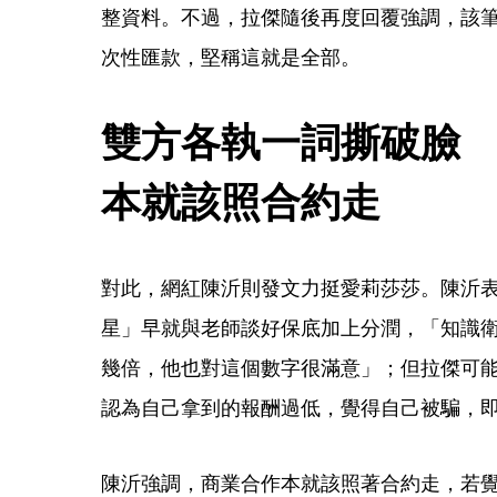
整資料。不過，拉傑隨後再度回覆強調，該
次性匯款，堅稱這就是全部。
雙方各執一詞撕破臉
本就該照合約走
對此，網紅陳沂則發文力挺愛莉莎莎。陳沂
星」早就與老師談好保底加上分潤，「知識衛
幾倍，他也對這個數字很滿意」；但拉傑可
認為自己拿到的報酬過低，覺得自己被騙，
陳沂強調，商業合作本就該照著合約走，若