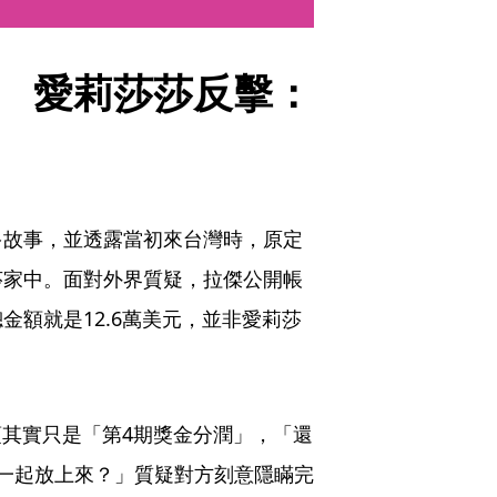
單　愛莉莎莎反擊：
多故事，並透露當初來台灣時，原定
莎家中。面對外界質疑，拉傑公開帳
額就是12.6萬美元，並非愛莉莎
項其實只是「第4期獎金分潤」，「還
要不要一起放上來？」質疑對方刻意隱瞞完