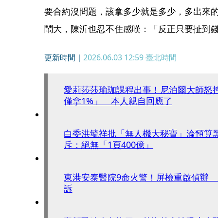
要合約沒問題，該拿多少就是多少，多出來
鬧大，陳沂也忍不住感嘆：「反正只要扯到
更新時間｜
2026.06.03 12:59
臺北時間
愛莉莎莎瑜珈課程出事！尼泊爾大師怒
僅拿1%」 本人親自回應了
白委洪毓祥批「無人機大秘寶」淪預算
斥：絕無「1頁400億」
東港安泰醫院9命火警！屏檢重啟偵辦 
訴