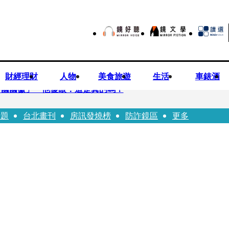
財經理財
人物
美食旅遊
生活
車錶酒
中國國徽」 他傻眼：這是真的嗎？
話題
台北畫刊
房訊發燒榜
防詐鏡區
更多
良業者撈百萬喊「吃了沒差」 法官打臉判6月不准緩刑
國徽」 台中市都發局長認了3錯誤