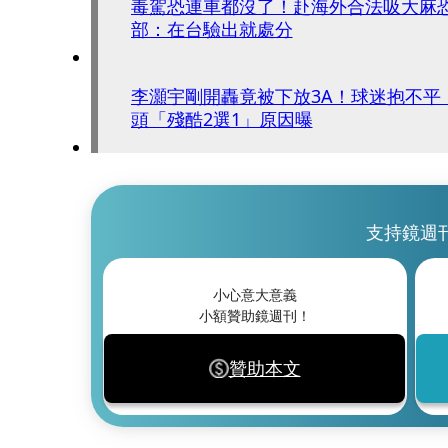
毒駕恐連車都沒了！赴海外合法吸大麻
部：在台驗出就處分
李灝宇剛開轟竟被下放3A！球迷抱不平
頭「殘酷2選1」原因曝
支持鏡週
小心意大意義
小額贊助鏡週刊！
贊助本文