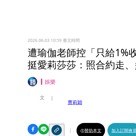
2026.06.03 10:59
臺北時間
遭瑜伽老師控「只給1%
挺愛莉莎莎：照合約走、
娛樂
文
曹莉穎
贊助本文
加入訂閱會