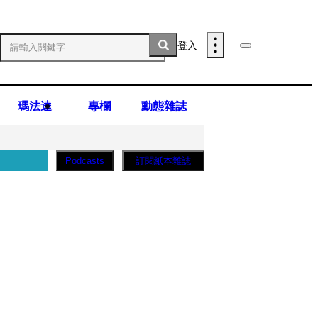
登入
瑪法達
專欄
動態雜誌
訂閱紙本雜誌
Podcasts