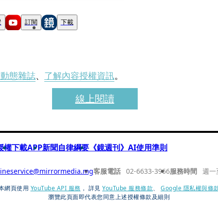
蹤
訂閱
下載
刊動態雜誌
、
了解內容授權資訊
。
線上閱讀
授權
下載APP
新聞自律綱要
《鏡週刊》AI使用準則
ineservice@mirrormedia.mg
客服電話
02-6633-3966
服務時間
週一
本網頁使用
YouTube API 服務
， 詳見
YouTube 服務條款
、
Google 隱私權與條
瀏覽此頁面即代表您同意上述授權條款及細則