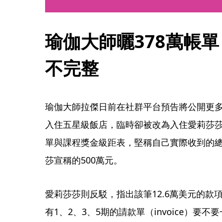
瑜伽大師曬378萬帳
不完整
瑜伽大師拉傑日前在社群平台預告將公開更
入住五星級飯店，臨時卻被改為入住愛莉莎
單與課程獎金級距表，堅稱自己實際收到的總金
莎宣稱的500萬元。
愛莉莎莎則反駁，指出該筆12.6萬美元的款
有1、2、3、5期的請款單（invoice）