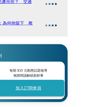
恐遭吊照？ 交通
：為何他留下 教
刊
每期 $
35
元動態話題報導
無限閱讀解鎖新鮮事
加入訂閱會員