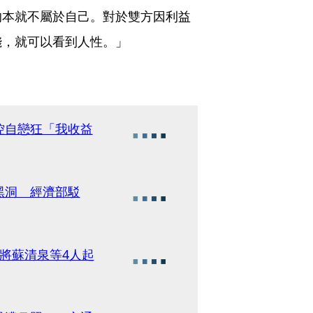
的本就不屬於自己。對於雙方因利益
錢，就可以看到人性。」
控自戀狂「我收益
黑洞 經濟部駁
將蘇清泉等4人起