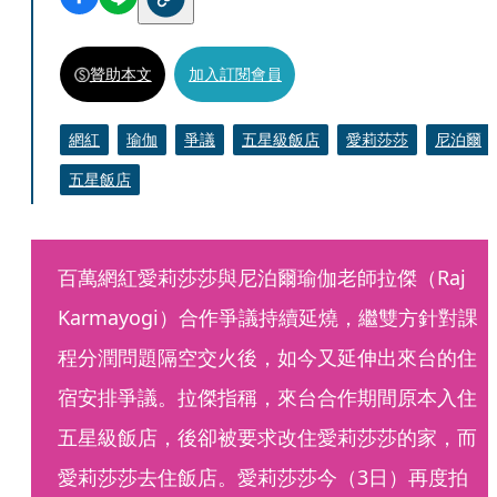
贊助本文
加入訂閱會員
網紅
瑜伽
爭議
五星級飯店
愛莉莎莎
尼泊爾
五星飯店
百萬網紅愛莉莎莎與尼泊爾瑜伽老師拉傑（Raj 
Karmayogi）合作爭議持續延燒，繼雙方針對課
程分潤問題隔空交火後，如今又延伸出來台的住
宿安排爭議。拉傑指稱，來台合作期間原本入住
五星級飯店，後卻被要求改住愛莉莎莎的家，而
愛莉莎莎去住飯店。愛莉莎莎今（3日）再度拍