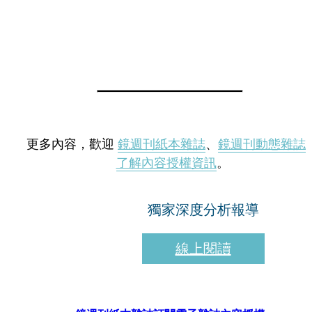
更多內容，歡迎
鏡週刊紙本雜誌
、
鏡週刊動態雜誌
了解內容授權資訊
。
獨家深度分析報導
線上閱讀