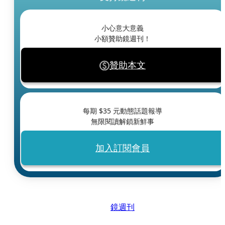
小心意大意義
小額贊助鏡週刊！
贊助本文
每期 $
35
元動態話題報導
無限閱讀解鎖新鮮事
加入訂閱會員
鏡週刊