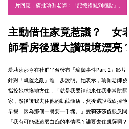
片回應，痛批瑜伽老師：「記憶錯亂到極點」。
主動借住家竟惹議？　女
師看房後還大讚環境漂亮
愛莉莎莎今在社群平台發布「瑜伽事件Part 2」影片
針對「凱薩之亂」進一步說明。她表示，瑜伽老師發
指控她求換地方住，「就是我要請他來住我非常骯髒
家，然後讓我去住他的凱薩飯店，然後還說我砍掉他
早餐，因為那個一餐要一千塊。」愛莉莎莎傻眼反問
「我有可能做這麼白痴的事情嗎？誰要去住凱薩啊？