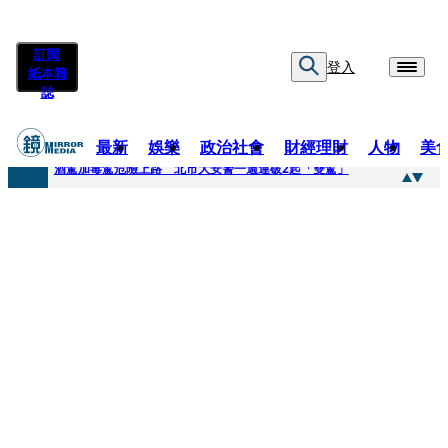
訂閱
登入
紙本雜
誌
最新
娛樂
政治社會
財經理財
人物
美
快訊
酒駕加毒駕危險上路 北市大安警一週連破2起「雙駕」
快訊
Ozone黃文廷、FEniX夏浦洋組「神隊友」 邱以太、林亭莉熱血狂奔殺青淚崩
快訊
AKIRA台北唱到一半突收兒子告白「爸爸I LOVE YOU」 驚喜林志玲同步曝光父親節「披薩蛋糕」