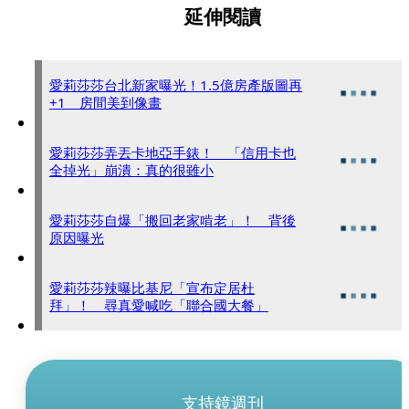
延伸閱讀
愛莉莎莎台北新家曝光！1.5億房產版圖再
+1 房間美到像畫
愛莉莎莎弄丟卡地亞手錶！ 「信用卡也
全掉光」崩潰：真的很雖小
愛莉莎莎自爆「搬回老家啃老」！ 背後
原因曝光
愛莉莎莎辣曝比基尼「宣布定居杜
拜」！ 尋真愛喊吃「聯合國大餐」
支持鏡週刊