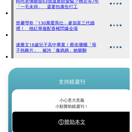
時尚老佛爺留63億遺產給愛貓？牠苦等7年
「一毛未得」 還要拍廣告打工
曾馨瑩拎「130萬愛馬仕」參加富三代婚
禮！ 桃紅華服配香檳閃爆全場
連勝文18歲兒子高中畢業！蔡依珊曬「母
子熱舞片」 被誇「像媽媽」她樂翻
支持鏡週刊
小心意大意義
小額贊助鏡週刊！
贊助本文