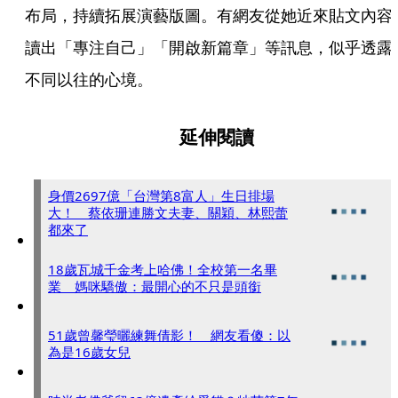
布局，持續拓展演藝版圖。有網友從她近來貼文內容
讀出「專注自己」「開啟新篇章」等訊息，似乎透露
不同以往的心境。
延伸閱讀
身價2697億「台灣第8富人」生日排場
大！ 蔡依珊連勝文夫妻、關穎、林熙蕾
都來了
18歲瓦城千金考上哈佛！全校第一名畢
業 媽咪驕傲：最開心的不只是頭銜
51歲曾馨瑩曬練舞倩影！ 網友看傻：以
為是16歲女兒