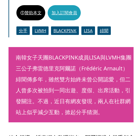
贊助本文
加入訂閱會員
分手
LVMH
BLACKPINK
LISA
緋聞
南韓女子天團BLACKPINK成員LISA與LVMH集團
三公子弗雷德里克阿爾諾（Frédéric Arnault）
緋聞傳多年，雖然雙方始終未曾公開認愛，但二
人曾多次被拍到一同出遊、度假、出席活動，引
發關注。不過，近日有網友發現，兩人在社群網
站上似乎減少互動，掀起分手猜測。