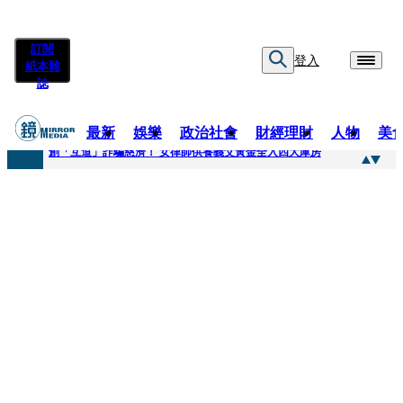
訂閱
登入
紙本雜
誌
最新
娛樂
政治社會
財經理財
人物
美
快訊
創「互道」詐騙慈濟！ 女律師供養義父黃金全入四大庫房
快訊
前時力黨魁表態「反對刪公視預算」 盼在野三思：改凍結處理受質疑項目
快訊
六強片齊聚桃影 小薰《祖先鬼》回桃影娘家 《長安的荔枝》桃影加映一票難求