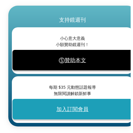
支持鏡週刊
小心意大意義
小額贊助鏡週刊！
贊助本文
每期 $
35
元動態話題報導
無限閱讀解鎖新鮮事
加入訂閱會員