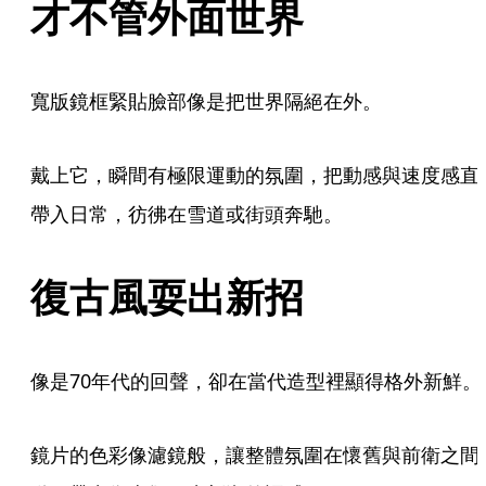
才不管外面世界
寬版鏡框緊貼臉部像是把世界隔絕在外。
戴上它，瞬間有極限運動的氛圍，把動感與速度感直
帶入日常，彷彿在雪道或街頭奔馳。
復古風耍出新招
像是70年代的回聲，卻在當代造型裡顯得格外新鮮。
鏡片的色彩像濾鏡般，讓整體氛圍在懷舊與前衛之間