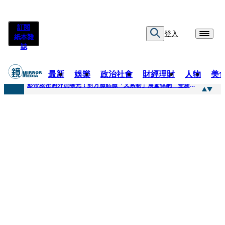
訂閱
登入
紙本雜
誌
最新
娛樂
政治社會
財經理財
人物
美
快訊
影帝親密照外流曝光！對方臉貼臉「又索吻」震驚韓網 登新聞熱搜第一
快訊
有人利用上人信任掏空慈濟？ 張景森提2建議：這是在保護慈濟
快訊
大一懷前男友孩子「19歲女大生背景曝光」 產檢紀錄全空白！獨自生產浴巾裹嬰屍藏家5天