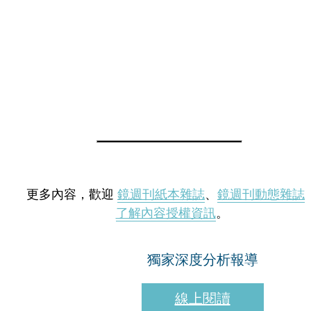
更多內容，歡迎
鏡週刊紙本雜誌
、
鏡週刊動態雜誌
了解內容授權資訊
。
獨家深度分析報導
線上閱讀