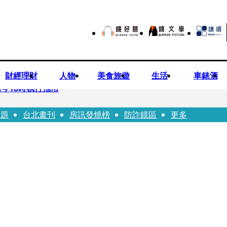
財經理財
人物
美食旅遊
生活
車錶酒
今18時執行拖吊
話題
台北畫刊
房訊發燒榜
防詐鏡區
更多
子告白「爸爸I LOVE YOU」 驚喜林志玲同步曝光父親節「披
華山「天空秒變臉」！ONCE狂風暴雨死守 畫面曝光2.5萬人笑翻