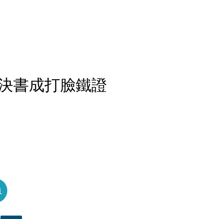
決書成打臉鐵證
員