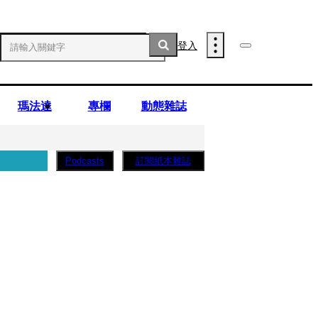
登入
瑪法達
專欄
動態雜誌
訂閱紙本雜誌
Podcasts
薩蛋糕」