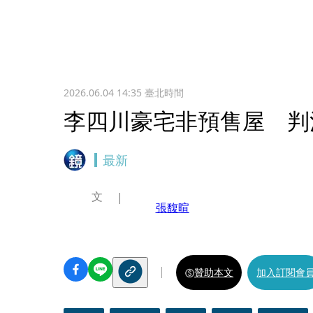
2026.06.04 14:35
臺北時間
李四川豪宅非預售屋 判
最新
文
張馥暄
贊助本文
加入訂閱會