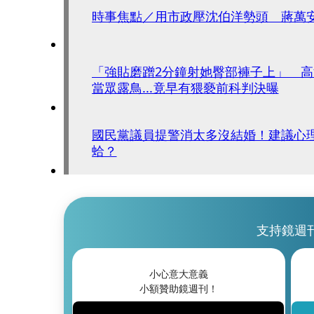
時事焦點／用市政壓沈伯洋勢頭 蔣萬
「強貼磨蹭2分鐘射她臀部褲子上」 
當眾露鳥...竟早有猥褻前科判決曝
國民黨議員提警消太多沒結婚！建議心
蛤？
支持鏡週
小心意大意義
小額贊助鏡週刊！