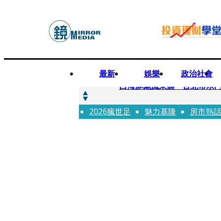
最新
娛樂
政治社會
快訊
白海豚颱風來襲 台北市水門
2026瘋世足
快訊
魅力基隆
房市熱
AKIRA台北唱到一半突收兒
快訊
獨家／TWICE Mina一進