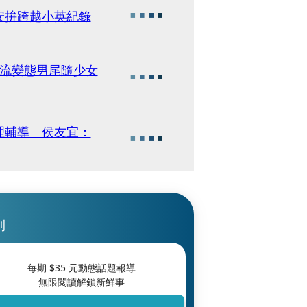
安拚跨越小英紀錄
高流變態男尾隨少女
理輔導 侯友宜：
刊
每期 $
35
元動態話題報導
無限閱讀解鎖新鮮事