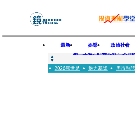
最新
娛樂
政治社會
快訊
創「互道」詐騙慈濟！ 女律
2026瘋世足
快訊
魅力基隆
房市熱
前時力黨魁表態「反對刪公
快訊
六強片齊聚桃影 小薰《祖