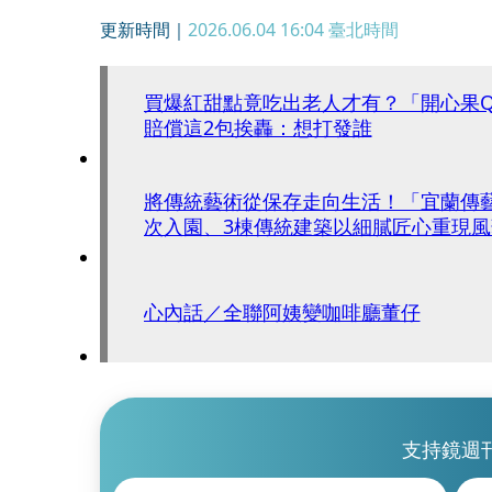
更新時間｜
2026.06.04 16:04
臺北時間
買爆紅甜點竟吃出老人才有？「開心果
賠償這2包挨轟：想打發誰
將傳統藝術從保存走向生活！「宜蘭傳藝」
次入園、3棟傳統建築以細膩匠心重現風
心內話／全聯阿姨變咖啡廳董仔
支持鏡週