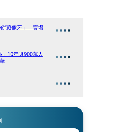
Q餅藏假牙」 賣場
10年吸900萬人
華
刊