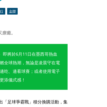
行
全聯
又療癒。
026）即將於6月11日在墨西哥熱血
燃全球熱潮，無論是凌晨守在電
邊吃、邊看球賽；或者使用電子
更添儀式感！
2推出「足球爭霸戰」積分換購活動，集