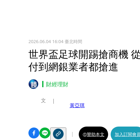
2026.06.04 16:04
臺北時間
世界盃足球開踢搶商機 
付到網銀業者都搶進
財經理財
文
黃亞琪
贊助本文
加入訂閱會