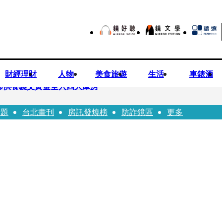
財經理財
人物
美食旅遊
生活
車錶酒
師供養義父黃金全入四大庫房
話題
台北畫刊
房訊發燒榜
防詐鏡區
更多
視預算」 盼在野三思：改凍結處理受質疑項目
先鬼》回桃影娘家 《長安的荔枝》桃影加映一票難求