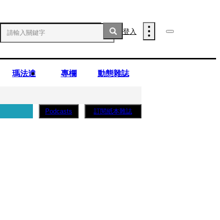
登入
瑪法達
專欄
動態雜誌
訂閱紙本雜誌
Podcasts