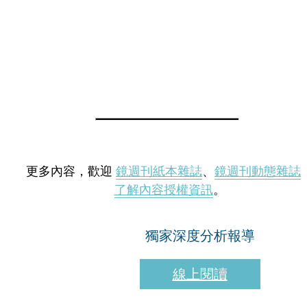
更多內容，歡迎
鏡週刊紙本雜誌
、
鏡週刊動態雜誌
了解內容授權資訊
。
獨家深度分析報導
線上閱讀