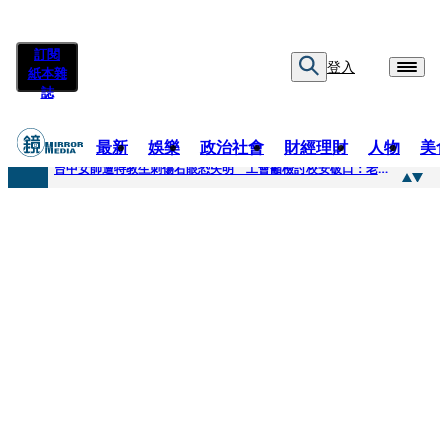
訂閱
登入
紙本雜
誌
最新
娛樂
政治社會
財經理財
人物
美
快訊
台中女師遭特教生刺傷右眼恐失明 工會籲檢討校安破口：老師不是肉身盾牌
快訊
新聞傳真／男同事追求不成跟騷偷拍 台中女師控校方霸凌成幫凶
快訊
財經時事／郭台銘首樁個人投資登創新板 永悅健康搶當亞洲AI健康第一股