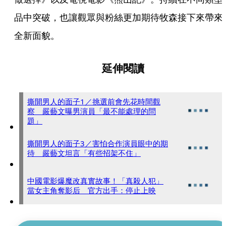
品中突破，也讓觀眾與粉絲更加期待牧森接下來帶來
全新面貌。
延伸閱讀
撕開男人的面子1／挑選前會先花時間觀
察 嚴藝文曝男演員「最不能處理的問
題」
撕開男人的面子3／害怕合作演員眼中的期
待 嚴藝文坦言「有些招架不住」
中國電影爆魔改真實故事！「真殺人犯」
當女主角奪影后 官方出手：停止上映