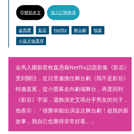
贊助本文
加入訂閱會員
金馬獎
影后
Netflix
舞台劇
牧森
小孩才做選擇
金馬入圍新星牧森憑藉Netflix話題影集《影后》
受到關注，近日受邀擔任舞台劇《我不是影后》
特邀嘉賓，從小螢幕走向劇場舞台，再度回到
《影后》宇宙，還飾演史艾瑪分手男友的兒子，
他表示：「很榮幸能出演這次舞台劇！超脫的新
故事，我自己也覺得非常好看。」