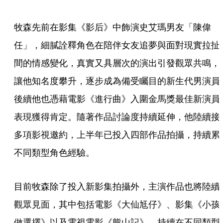
牧森先前在影集《影后》中飾演史艾瑪男友「陳偉
任」，細膩詮釋角色在陪伴女友追夢與面對現實拉扯
間的情感變化，真實又具層次的演出引發觀眾共鳴，
讓他知名度攀升，逐步成為備受矚目的新生代男演員
後續他也憑藉電影《進行曲》入圍金馬獎最佳新演員
表現獲得肯定。隨著作品討論度持續延伸，他陸續接
多項影視邀約，上半年已投入四部作品拍攝，持續累
不同類型角色經驗。
目前牧森除了投入新影集拍攝外，主演作品也將陸續
觀眾見面，其中包括電影《大仙尪仔》、影集《小孩
做選擇》以及電視電影《熊山記》。持續在不同類型