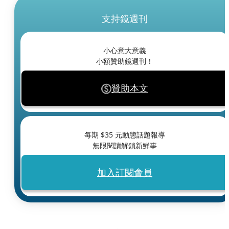
支持鏡週刊
小心意大意義
小額贊助鏡週刊！
贊助本文
每期 $
35
元動態話題報導
無限閱讀解鎖新鮮事
加入訂閱會員