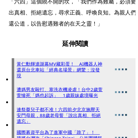
「六四」這個繞不開的坎，「我們作為難屬，必須要
出真相、拒絕遺忘，尋求正義、呼喚良知。為親人們
還公道，以告慰遇難者的在天之靈！」
延伸閱讀
黃仁勳輝達謝幕MV藏彩蛋！ AI機器人神
還原台北車站「經典名場景」網驚：沒發
現
遭媽男友毆打、塞洗衣機凌虐！台中2歲萱
萱慘死「媽也起訴」 1歲親妹處境曝光
連祭奠兒子都不准！六四前夕北京施壓天
安門母親，88歲老母誓「說出真相、拒絕
遺忘」
國際募資平台為了進軍中國「跪了」！
硬將台灣改「Chinese Taipei」公益團體怒