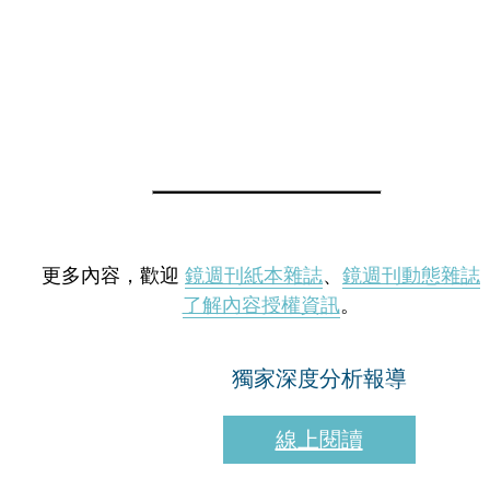
更多內容，歡迎
鏡週刊紙本雜誌
、
鏡週刊動態雜誌
了解內容授權資訊
。
獨家深度分析報導
線上閱讀