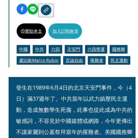
贊助本文
加入訂閱會員
中國
中共
六四
天安門
六四學運
國務卿
盧比歐Marco Rubio
言論自由
罹難者
民主運動
發生在1989年6月4日的北京天安門事件，今（4
日）滿37週年了。中共當年以武力鎮壓民主運
動，造成無數學生死傷，此事也從此成為中共的
敏感詞，不容見於中國媒體或網路，今年更傳出
不讓家屬到公墓祭拜當年的罹難者。美國國務卿