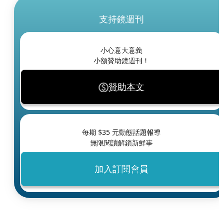
支持鏡週刊
小心意大意義
小額贊助鏡週刊！
贊助本文
每期 $
35
元動態話題報導
無限閱讀解鎖新鮮事
加入訂閱會員