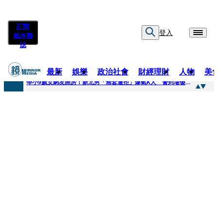
訂閱
登入
紙本雜
誌
最新
娛樂
政治社會
財經理財
人物
美
快訊
帶小9歲女網友開房！新北男「無套遭拒」爆氣K人 警到場傻眼搜到手銬、改造槍
快訊
natori再訪台北人氣爆棚 〈Overdose〉一響全場尖叫「I Love You Taipei」
快訊
42歲情色片女星宣布閃嫁「前職棒投手」！ 她甜讚老公「投球速度快」：擄獲我的心