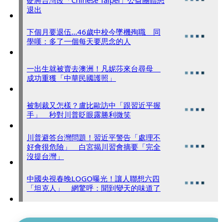
退出
下個月要退伍…46歲中校今墜機殉職 同
學嘆：多了一個每天要思念的人
一出生就被賣去澳洲！凡妮莎來台尋母
成功重獲「中華民國護照」
被制裁又怎樣？盧比歐訪中「跟習近平握
手」 秒對川普眨眼露勝利微笑
川普避答台灣問題！習近平警告「處理不
好會很危險」 白宮揭川習會摘要「完全
沒提台灣」
中國央視春晚LOGO曝光！讓人聯想六四
「坦克人」 網驚呼：聞到變天的味道了