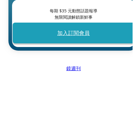
每期 $
35
元動態話題報導
無限閱讀解鎖新鮮事
加入訂閱會員
鏡週刊