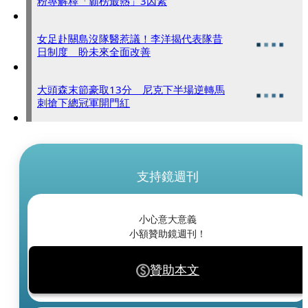
粉專解釋「霸榜最熱」3因素
女足赴關島沒隊醫惹議！李洋揭代表隊昔
日制度 盼未來全面改善
大頭森末節豪取13分 尼克下半場逆轉馬
刺搶下總冠軍開門紅
支持鏡週刊
小心意大意義
小額贊助鏡週刊！
贊助本文