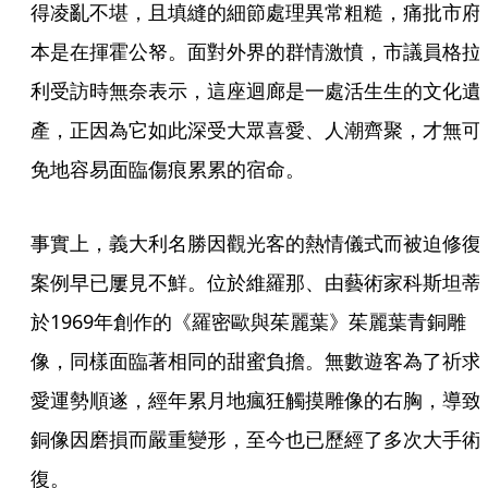
得凌亂不堪，且填縫的細節處理異常粗糙，痛批市府
本是在揮霍公帑。面對外界的群情激憤，市議員格拉
利受訪時無奈表示，這座迴廊是一處活生生的文化遺
產，正因為它如此深受大眾喜愛、人潮齊聚，才無可
免地容易面臨傷痕累累的宿命。
事實上，義大利名勝因觀光客的熱情儀式而被迫修復
案例早已屢見不鮮。位於維羅那、由藝術家科斯坦蒂
於1969年創作的《羅密歐與茱麗葉》茱麗葉青銅雕
像，同樣面臨著相同的甜蜜負擔。無數遊客為了祈求
愛運勢順遂，經年累月地瘋狂觸摸雕像的右胸，導致
銅像因磨損而嚴重變形，至今也已歷經了多次大手術
復。