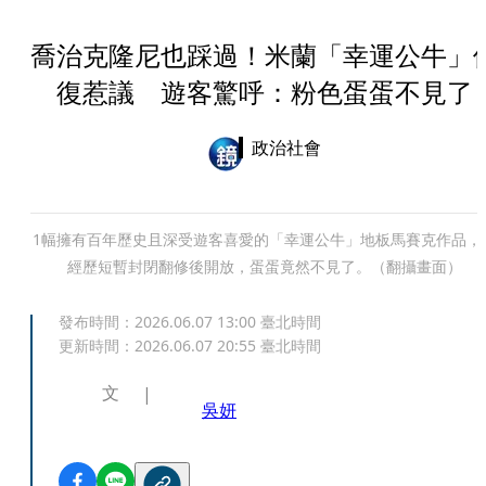
喬治克隆尼也踩過！米蘭「幸運公牛」
復惹議 遊客驚呼：粉色蛋蛋不見了
政治社會
1幅擁有百年歷史且深受遊客喜愛的「幸運公牛」地板馬賽克作品，
經歷短暫封閉翻修後開放，蛋蛋竟然不見了。（翻攝畫面）
發布時間：
2026.06.07 13:00
臺北時間
更新時間：
2026.06.07 20:55
臺北時間
文
吳妍