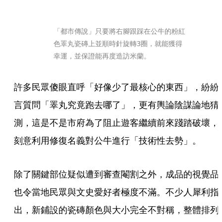
「都市傳說」只要將右腳跟踩在公牛的粉紅
色睪丸瓷磚上並順時針旋轉3圈，就能獲得
幸運，並保證能再度造訪米蘭。
許多民眾傻眼直呼「好像少了最核心的東西」，紛紛
言質問「睪丸究竟跑去哪了」，更有輿論陰謀論地猜
測，這是不是市府為了阻止遊客繼續前來踐踏破壞，
刻意利用修復名義對公牛進行「技術性去勢」。
除了關鍵部位疑似遭到審查閹割之外，成品的視覺品
也令當地民眾與文史愛好者極度不滿。不少人犀利指
出，新鋪設的瓷磚顏色與大小完全不對稱，整體排列