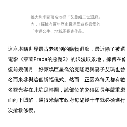
義大利米蘭著名地標「艾曼紐二世迴廊」
內，1幅擁有百年歷史且深受遊客喜愛的
「幸運公牛」地板馬賽克作品。
這座堪稱世界最古老級別的購物迴廊，最近除了被選
電影《穿著Prada的惡魔2》的浪漫取景地，據傳在修
復前幾個月，好萊塢巨星喬治克隆尼與妻子艾瑪也曾
名而來參與這個祈福儀式。然而，正因為每天都有數
名觀光客在此駐足轉圈，該部位的瓷磚因長年嚴重磨
而向下凹陷，逼得米蘭市政府每隔幾十年就必須進行
次搶救修復。