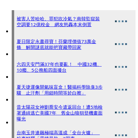
被害人苦哈哈、罪犯吹冷氣？南韓監獄裝
空調要12億稅金 網友怒轟本末倒置
夏日限定永晝尋寶！芬蘭埋價值73萬金
條 解開謎底就能把寶藏帶回家
六四天安門滿37年也要亂！ 中國32機、
10艦、5公務船四面擾台
夏天捷運像開氣味盲盒！醫揭科學除臭3步
驟 止汗劑「用錯時間等於白擦」
昔太陽花女神劉喬安今遣返回台！遭5地檢
署通緝逃亡美國7年 舊金山狼狽登機畫面
曝光
台南玉井連飆極端高溫成「全台火爐」