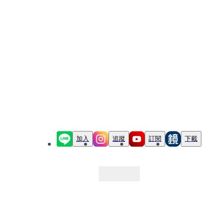
加入
追蹤
訂閱
下載
最新文章