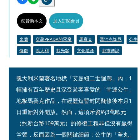
贊助本文
加入訂閱會員
米蘭
穿著PRADA的惡魔
馬賽克
喬治克隆尼
公牛
修復
義大利
觀光客
文化遺產
都市傳說
義大利米蘭著名地標「艾曼紐二世迴廊」內，1
幅擁有百年歷史且深受遊客喜愛的「幸運公牛」
地板馬賽克作品，在經歷短暫封閉翻修後本月1
日重新對外開放。然而，這項斥資約3萬歐元
（約新台幣109萬元）的修復工程非但沒有贏得
掌聲，反而因為一個關鍵細節：公牛的「睪丸」