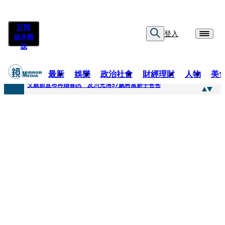
訂閱
登入
紙本雜
誌
最新
娛樂
政治社會
財經理財
人物
美
快訊
父親節宣布再婚喜訊 及川光博57歲將當新手爸爸
快訊
改姓斷開阿湯哥！20歲舒莉首登台「1人分飾4角」 觀眾驚艷：錯怪星二代了
快訊
「愛露奶」私訊流出！小24歲女友爆當小三「大鬧病房氣孕婦」 姜厚任不忍回應了