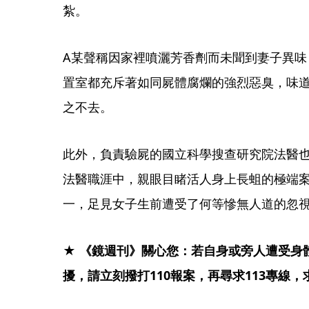
紮。
A某聲稱因家裡噴灑芳香劑而未聞到妻子異味
置室都充斥著如同屍體腐爛的強烈惡臭，味
之不去。
此外，負責驗屍的國立科學搜查研究院法醫也
法醫職涯中，親眼目睹活人身上長蛆的極端案
一，足見女子生前遭受了何等慘無人道的忽
★ 《鏡週刊》關心您：若自身或旁人遭受身
擾，請立刻撥打110報案，再尋求113專線