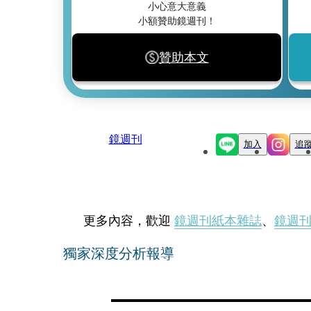
小心意大意義
小額贊助鏡週刊！
贊助本文
鏡週刊
加入
追
更多內容，歡迎
鏡週刊紙本雜誌
、
鏡週
獨家深度分析報導