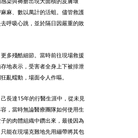
的感染與褥瘡出現大面積的皮膚壞
密麻麻、數以萬計的活蛆。儘管救護
失去呼吸心跳，並於隔日因嚴重的敗
了更多殘酷細節。當時前往現場救援
猶存地表示，受害者全身上下被排泄
間狂亂蠕動，場面令人作嘔。
己長達15年的行醫生涯中，從未見
形容，當時無論醫療團隊如何使用生
女子的肉體組織中鑽出來，最後因為
，只能在現場克難地先用繃帶將其包