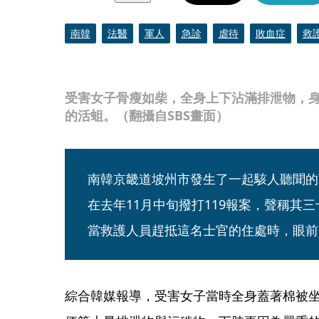
南韓
法醫
軍人
急診
虐待
敗血症
救
受害女子骨瘦如柴，全身上下沾滿排泄物，
的活蛆。（翻攝自SBS畫面）
南韓京畿道坡州市發生了一起駭人聽聞的
在去年11月中旬撥打119報案，聲稱其
當救護人員趕抵這名士官的住處時，眼前
綜合韓媒報導，受害女子當時全身蓋著棉被