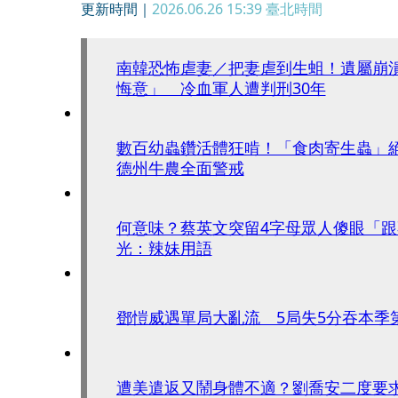
更新時間｜
2026.06.26 15:39
臺北時間
南韓恐怖虐妻／把妻虐到生蛆！遺屬崩
悔意」 冷血軍人遭判刑30年
數百幼蟲鑽活體狂啃！「食肉寄生蟲」絕
德州牛農全面警戒
何意味？蔡英文突留4字母眾人傻眼「
光：辣妹用語
鄧愷威遇單局大亂流 5局失5分吞本季
遭美遣返又鬧身體不適？劉喬安二度要