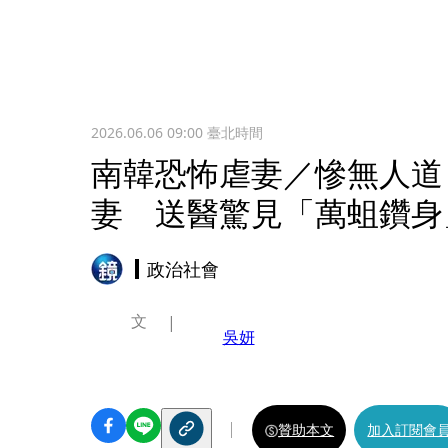
2026.06.06 09:00
臺北時間
南韓恐怖虐妻／慘無人道
妻 送醫驚見「萬蛆鑽身
政治社會
文
吳妍
贊助本文
加入訂閱會