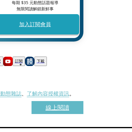
每期 $
35
元動態話題報導
無限閱讀解鎖新鮮事
加入訂閱會員
蹤
訂閱
下載
刊動態雜誌
、
了解內容授權資訊
。
線上閱讀