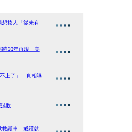
潰想揍人「從未有
跡60年再現 美
跟不上了」 真相曝
第4敗
求救護車 戒護就