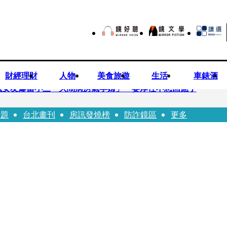
財經理財
人物
美食旅遊
生活
車錶酒
歲女友爆當小三「大鬧病房氣孕婦」 姜厚任不忍回應了
話題
台北畫刊
房訊發燒榜
防詐鏡區
更多
兒媳譚以欣：若愛只在完全順從才給予，就不是無條件的愛
照顧」 兒曬溫馨背影感慨：不計前嫌的真愛