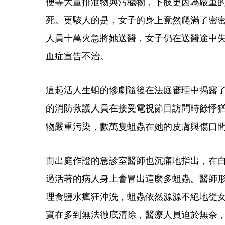
便等大量排泄物與污穢物，下肢更因為嚴重
死。更駭人的是，女子的身上竟然爬滿了密
人員十萬火急將她送醫，女子仍在送醫途中
血症宣告不治。
這起活人生蛆的慘劇隨後在法庭審理中揭露
的消防救護人員在接受電視節目訪問時餘悸
物嚴重污染，數萬隻蛆蟲在她的皮膚與傷口
而出庭作證的急診室醫師也沉痛地指出，在自
過活著的病人身上會冒出這麼多蛆蟲。醫師
理食鹽水瘋狂沖洗，蛆蟲依然源源不絕地從
實在多到無法徹底清除，醫療人員迫於無奈