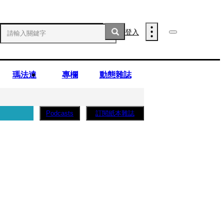
登入
瑪法達
專欄
動態雜誌
訂閱紙本雜誌
Podcasts