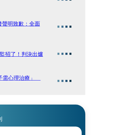
發聲明致歉：全面
舍監招了！判決出爐
輩子需心理治療」
刊