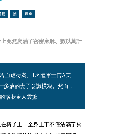
護員
蛆
屍臭
身上竟然爬滿了密密麻麻、數以萬計
冷血虐待案。1名陸軍士官A某
三十多歲的妻子意識模糊。然而，
的慘狀令人震驚。
坐在椅子上，全身上下不僅沾滿了糞