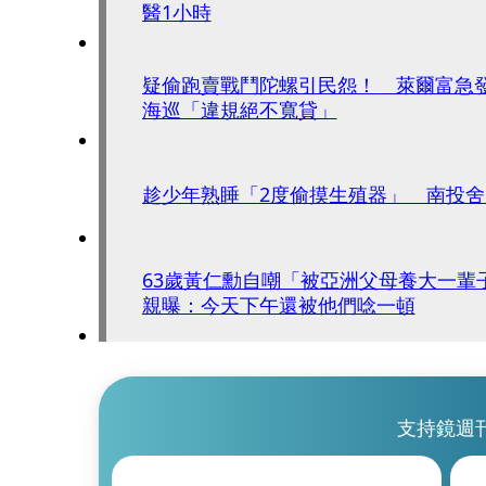
醫1小時
疑偷跑賣戰鬥陀螺引民怨！ 萊爾富急
海巡「違規絕不寬貸」
趁少年熟睡「2度偷摸生殖器」 南投
63歲黃仁勳自嘲「被亞洲父母養大一
親曝：今天下午還被他們唸一頓
支持鏡週