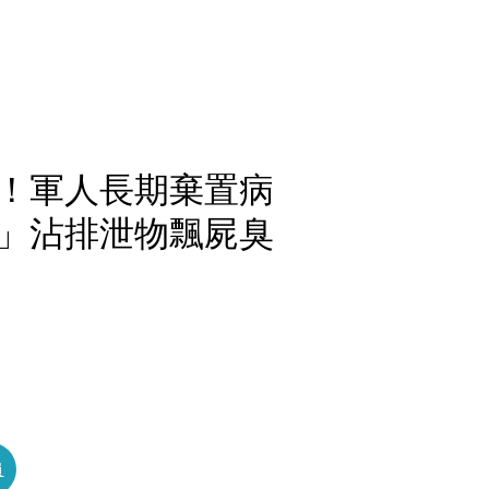
！軍人長期棄置病
」沾排泄物飄屍臭
員