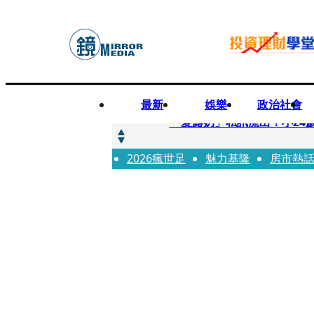
最新
娛樂
政治社會
快訊
「愛露奶」私訊流出！小24
2026瘋世足
快訊
魅力基隆
房市熱
台玻夫人稱長子抑鬱輕生 
快訊
廖峻中風前妻「父親節餵飯