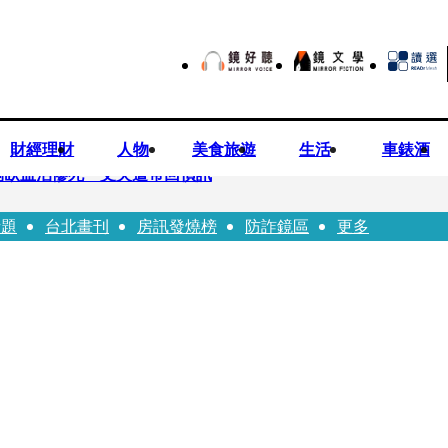
財經理財
人物
美食旅遊
生活
車錶酒
倒臥血泊慘死 丈夫遭帶回偵訊
話題
台北畫刊
房訊發燒榜
防詐鏡區
更多
師陳昱瑄「親接機BNT抵台」 同框陳時中、張淑芬畫面曝光
 SBS歌謠大戰SUMMER》TVBS直播祭追星福利