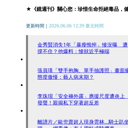
★《鏡週刊》關心您：珍惜生命拒絕毒品，
更新時間｜
2026.06.06 12:39
臺北時間
金秀賢消失1年「暴瘦憔悴」慘況曝 
撐不住？他爆料：慘狀近乎極端
張員瑛「雙手抱胸、單手抽護照」畫面
態度傲慢：藝人病末期？
李珠珢「安全褲外露」應援尺度遭炎上
發聲！親揭私下穿著超反差
離譜片／歐兜賣超人現身雲林...騎士趴