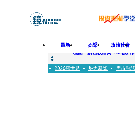
最新
娛樂
政治社會
快訊
桃園平鎮凶殺命案！85歲婦
2026瘋世足
快訊
魅力基隆
房市熱
狠詐慈濟10.6億！神鬼律
快訊
邊看偶像邊拚韓國行 《2026