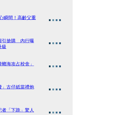
揪心瞬間！高齡父重
歸引搶購 內行曝
升級
蟑螂海攻占校舍」
費」古仔紙當禮炮
記者「下跪」驚人