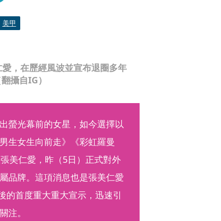
美甲
仁愛，在歷經風波並宣布退圈多年
翻攝自IG）
出螢光幕前的女星，如今選擇以
男生女生向前走》《彩虹羅曼
星張美仁愛，昨（5日）正式對外
屬品牌。這項消息也是張美仁愛
年後的首度重大重大宣示，迅速引
關注。