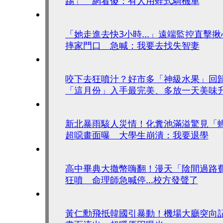
踢」 網看傻：有人用蛙式騎機車
「她走進去快3小時...」遠端監控直擊
摔家門口 急喊：我要去找失智妻
咬下去狂噴汁？好市多「神級水果」回
「這月份」入手最完美、多放一天美味
新北暴雨駭人災情！化糞池滿溢驚見「
超噁畫面曝 大學生崩潰：我要退學
高中畢典大撒幣嗨翻！漫天「陰間過路
狂噴 命理師急喊停...校方發聲了
黃仁勳飛抵韓國引暴動！機場大廳突向