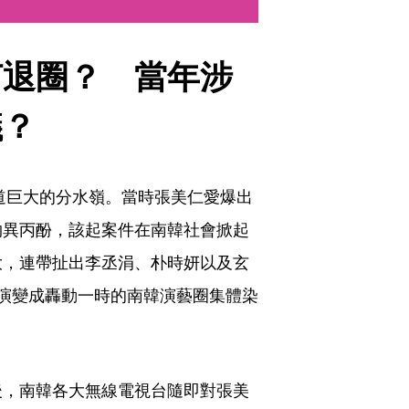
何退圈？　當年涉
議？
一道巨大的分水嶺。當時張美仁愛爆出
物異丙酚，該起案件在南韓社會掀起
大，連帶扯出李丞涓、朴時妍以及玄
演變成轟動一時的南韓演藝圈集體染
後，南韓各大無線電視台隨即對張美