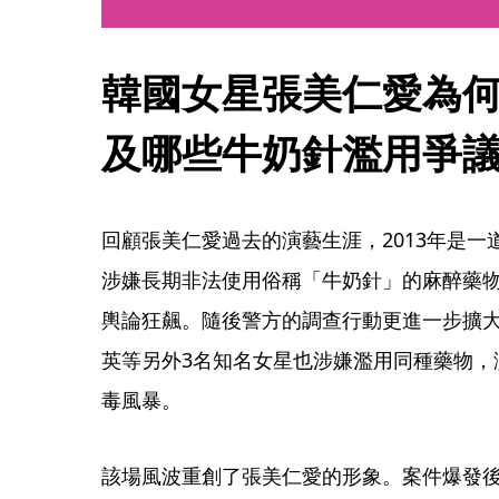
韓國女星張美仁愛為
及哪些牛奶針濫用爭
回顧張美仁愛過去的演藝生涯，2013年是
涉嫌長期非法使用俗稱「牛奶針」的麻醉藥
輿論狂飆。隨後警方的調查行動更進一步擴
英等另外3名知名女星也涉嫌濫用同種藥物，
毒風暴。
該場風波重創了張美仁愛的形象。案件爆發