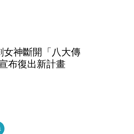
劇女神斷開「八大傳
宣布復出新計畫
員