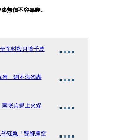
健康無價不容毒噬。
遭全面封殺月噴千萬
瘋傳 網不滿砲轟
 南珉貞親上火線
坐墊狂飆「雙腳騰空