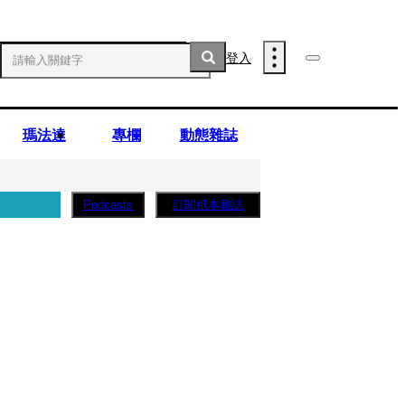
登入
瑪法達
專欄
動態雜誌
訂閱紙本雜誌
Podcasts