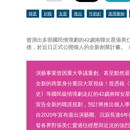
韓星
封殺
女星
復出
牛奶針
濫用藥物
曾演出多部國民情境劇的42歲南韓女星張美
後，於近日正式公開個人的全新創業計畫。（
演藝事業曾因重大爭議重創、甚至黯然退
全新的商業身分重回大眾視線！曾憑藉《
史》等國民級情境劇走紅的42歲南韓女
宣告全新的職涯規劃，預計將推出個人專
自2020年宣布退出演藝圈、沉寂長達6
發各界對張美仁愛過往經歷與近況的強烈