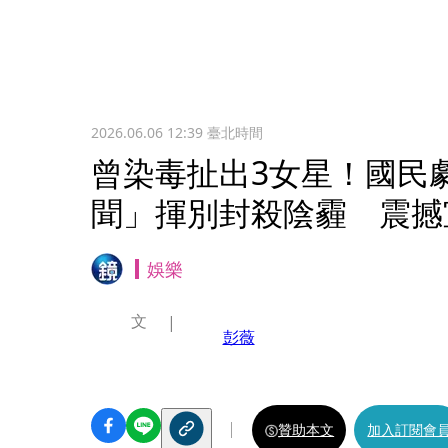
2026.06.06 12:39
臺北時間
曾染毒扯出3女星！國民
聞」揮別封殺陰霾 震撼
娛樂
文
彭薇
贊助本文
加入訂閱會