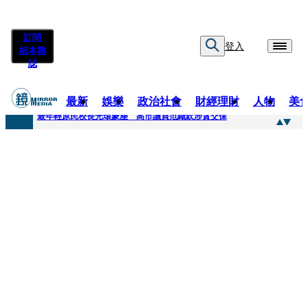
訂閱
登入
紙本雜
誌
最新
娛樂
政治社會
財經理財
人物
美
快訊
最年輕原民校長光環蒙塵 高市議員范織欽涉貪交保
快訊
「愛露奶」私訊流出！小24歲女友爆當小三「大鬧病房氣孕婦」 姜厚任不忍回應了
快訊
不堪病妻碎念桃園翁發狂砸死她 金屬拐杖斷兩截！媳見婆婆屍右臉全爛