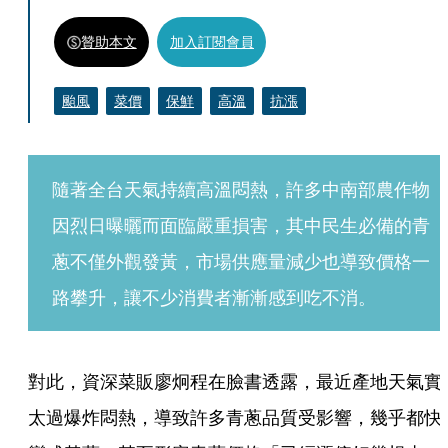
贊助本文
加入訂閱會員
颱風
菜價
保鮮
高溫
抗漲
隨著全台天氣持續高溫悶熱，許多中南部農作物
因烈日曝曬而面臨嚴重損害，其中民生必備的青
蔥不僅外觀發黃，市場供應量減少也導致價格一
路攀升，讓不少消費者漸漸感到吃不消。
對此，資深菜販廖炯程在臉書透露，最近產地天氣實
太過爆炸悶熱，導致許多青蔥品質受影響，幾乎都快