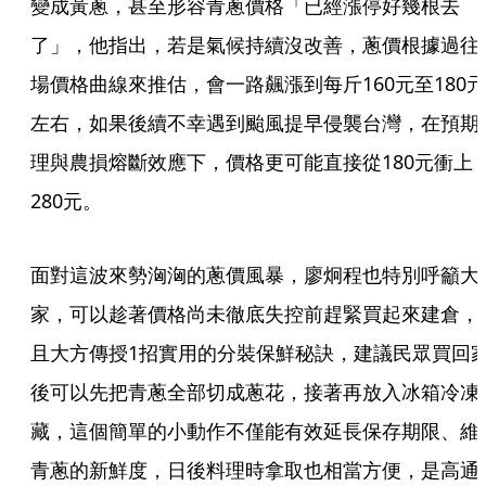
變成黃蔥，甚至形容青蔥價格「已經漲停好幾根去
了」，他指出，若是氣候持續沒改善，蔥價根據過往
場價格曲線來推估，會一路飆漲到每斤160元至180元
左右，如果後續不幸遇到颱風提早侵襲台灣，在預期
理與農損熔斷效應下，價格更可能直接從180元衝上
280元。
面對這波來勢洶洶的蔥價風暴，廖炯程也特別呼籲大
家，可以趁著價格尚未徹底失控前趕緊買起來建倉，
且大方傳授1招實用的分裝保鮮秘訣，建議民眾買回
後可以先把青蔥全部切成蔥花，接著再放入冰箱冷凍
藏，這個簡單的小動作不僅能有效延長保存期限、維
青蔥的新鮮度，日後料理時拿取也相當方便，是高通