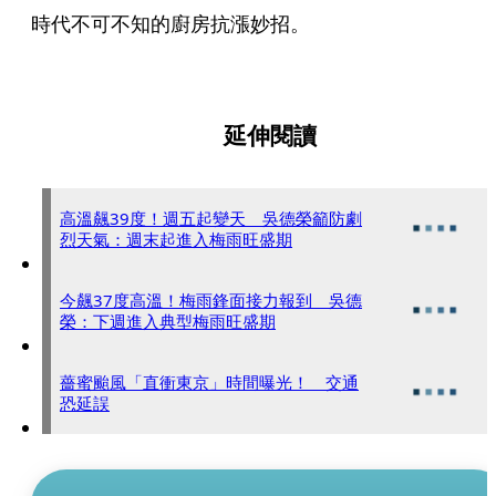
時代不可不知的廚房抗漲妙招。

延伸閱讀
高溫飆39度！週五起變天 吳德榮籲防劇
烈天氣：週末起進入梅雨旺盛期
今飆37度高溫！梅雨鋒面接力報到 吳德
榮：下週進入典型梅雨旺盛期
薔蜜颱風「直衝東京」時間曝光！ 交通
恐延誤