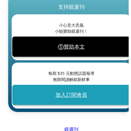
支持鏡週刊
小心意大意義
小額贊助鏡週刊！
贊助本文
每期 $
35
元動態話題報導
無限閱讀解鎖新鮮事
加入訂閱會員
鏡週刊