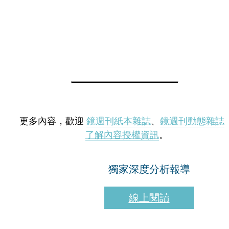
更多內容，歡迎
鏡週刊紙本雜誌
、
鏡週刊動態雜誌
了解內容授權資訊
。
獨家深度分析報導
線上閱讀