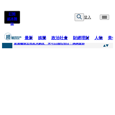
訂閱
登入
紙本雜
誌
最新
娛樂
政治社會
財經理財
人物
美
快訊
凌晨曬懷念照惹哭網友 米可白感性告白：媽媽愛妳
快訊
酸民質疑民進黨「是不是有她裸照？」 黃智賢3點回嗆獲網友讚爆
快訊
姜厚任「老牛找到嫩草」再談小24歲女友 揭七世情緣駁拐坑、暈船破財