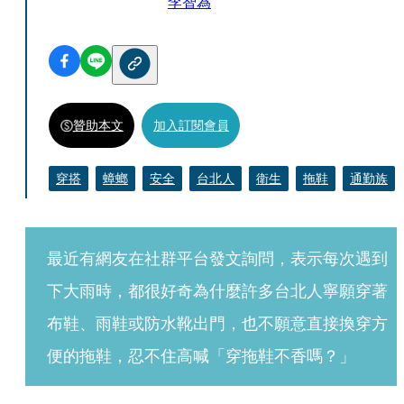
李智為
贊助本文
加入訂閱會員
穿搭
蟑螂
安全
台北人
衛生
拖鞋
通勤族
最近有網友在社群平台發文詢問，表示每次遇到
下大雨時，都很好奇為什麼許多台北人寧願穿著
布鞋、雨鞋或防水靴出門，也不願意直接換穿方
便的拖鞋，忍不住高喊「穿拖鞋不香嗎？」