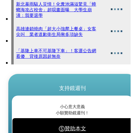
新北暴雨駭人災情！化糞池滿溢驚見「蟑
螂海攻占校舍」超噁畫面曝 大學生崩
潰：我要退學
高雄連鎖燒肉「超大小強爬上餐桌」女客
尖叫 業者道歉衛生局揪多項缺失
「基隆上車不可基隆下車」！客運公告網
看傻 背後原因超無奈
支持鏡週刊
小心意大意義
小額贊助鏡週刊！
贊助本文