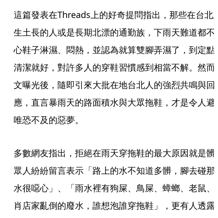
這篇發表在Threads上的好奇提問指出，那些在台北
生土長的人或是長期北漂的通勤族，下雨天難道都不
心鞋子淋濕、悶熱，並認為就算雙腳弄濕了，到定點
清潔就好，對許多人的穿鞋習慣感到相當不解。然而
文曝光後，隨即引來大批在地台北人的強烈共鳴與回
應，直言暴雨天的路面積水與大眾拖鞋，才是令人避
唯恐不及的惡夢。
多數網友指出，拒絕在雨天穿拖鞋的最大原因就是髒
眾人紛紛留言表示「路上的水不知道多髒，腳去碰那
水很噁心」、「雨水裡有狗屎、鳥屎、蟑螂、老鼠、
肖店家亂倒的廢水，誰想泡誰穿拖鞋」，更有人透露