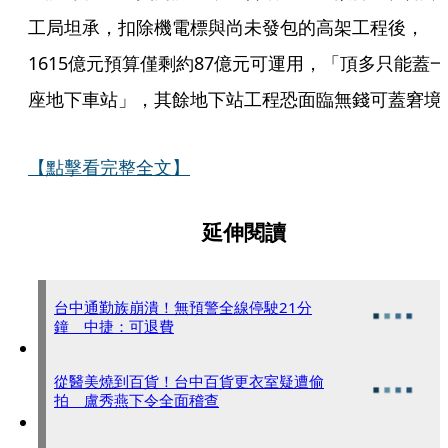
工局坦承，扣除機電標與尚未發包的高架工程後，
1615億元預算僅剩約87億元可運用，「頂多只能蓋一
座地下車站」，其餘地下站工程恐面臨無錢可蓋窘境
【點擊看完整全文】
延伸閱讀
台中通勤族崩潰！無預警全線停駛21分
鐘 中捷：可退費
從醫美燒到百貨！台中百貨更衣室疑遭偷
拍 盧秀燕下令全面稽查