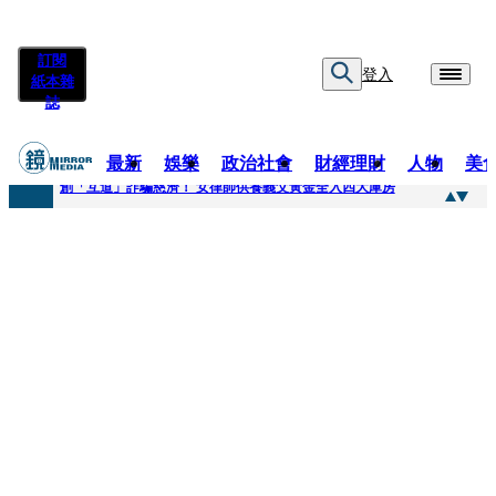
訂閱
登入
紙本雜
誌
最新
娛樂
政治社會
財經理財
人物
美
快訊
創「互道」詐騙慈濟！ 女律師供養義父黃金全入四大庫房
快訊
前時力黨魁表態「反對刪公視預算」 盼在野三思：改凍結處理受質疑項目
快訊
六強片齊聚桃影 小薰《祖先鬼》回桃影娘家 《長安的荔枝》桃影加映一票難求