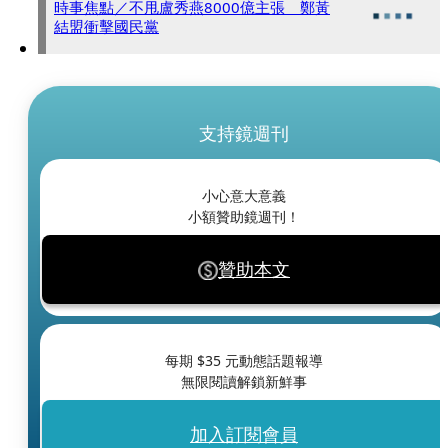
時事焦點／不甩盧秀燕8000億主張 鄭黃
結盟衝擊國民黨
支持鏡週刊
小心意大意義
小額贊助鏡週刊！
贊助本文
每期 $
35
元動態話題報導
無限閱讀解鎖新鮮事
加入訂閱會員