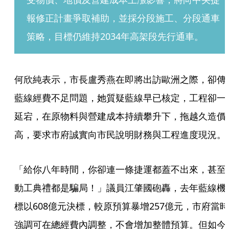
報修正計畫爭取補助，並採分段施工、分段通車
策略，目標仍維持2034年高架段先行通車。
何欣純表示，市長盧秀燕在即將出訪歐洲之際，卻傳
藍線經費不足問題，她質疑藍線早已核定，工程卻一
延宕，在原物料與營建成本持續攀升下，拖越久造價
高，要求市府誠實向市民說明財務與工程進度現況。
「給你八年時間，你卻連一條捷運都蓋不出來，甚至
動工典禮都是騙局！」議員江肇國砲轟，去年藍線機
標以608億元決標，較原預算暴增257億元，市府當時
強調可在總經費內調整，不會增加整體預算。但如今