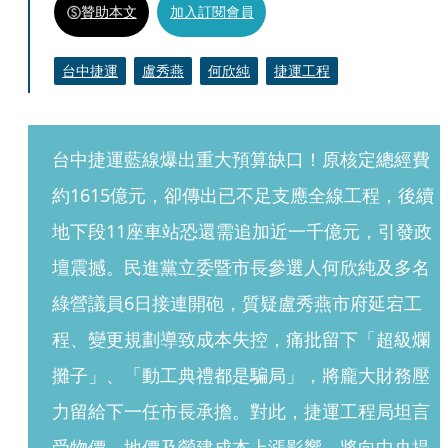
贊助本文
加入訂閱會員
台中捷運
盧秀燕
何欣純
捷運工程
台中捷運藍線爆出重大預算缺口！原核定總經費
約1615億元，卻傳出已不足支應全線工程，後續
地下段11座車站恐還需追加近一千億元，引發政
壇震撼。民進黨立委暨市長參選人何欣純及多名
綠營議員6日接連開砲，質疑盧秀燕市府延宕工
程、變更規劃導致成本失控，痛批留下「超級爛
攤子」、「動工典禮都是騙局」，將龐大財務壓
力留給下一任市長承擔。對此，捷運工程局坦言
受物價、地價及營建成本上漲影響，將向中央提