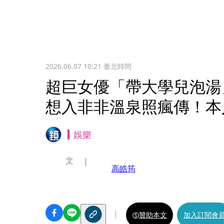
2026.06.07 10:21
臺北時間
超巨女優「帶大學兒泡湯
想入非非溫泉照瘋傳！本
娛樂
文
高皓筠
贊助本文
加入訂閱會