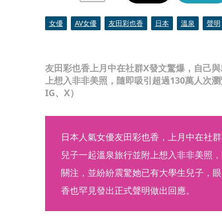
女優
AV女優
友田彩也香
日本
溫泉
聲明
友田彩也香上月中在社群X發文驚爆，自己與
上想入非非美照，隨即吸引超過130萬人次
IG、X）
日本人氣女優友田彩也香，上月中在社群
兒子一起溫泉旅行並附上想入非非美照，
關注，並紛紛震驚她已有大學生兒子，眼
香也罕見發出正式聲明做出回應。