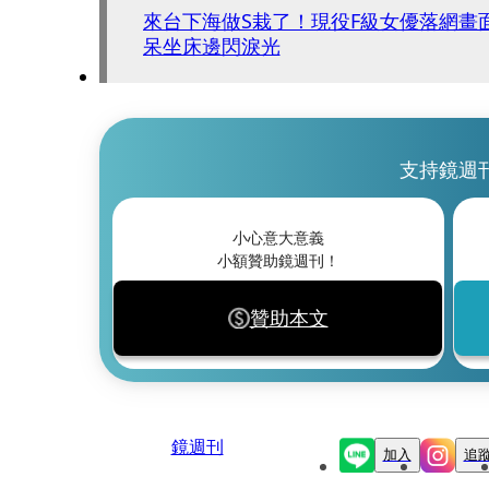
來台下海做S栽了！現役F級女優落網畫
呆坐床邊閃淚光
支持鏡週
小心意大意義
小額贊助鏡週刊！
贊助本文
鏡週刊
加入
追