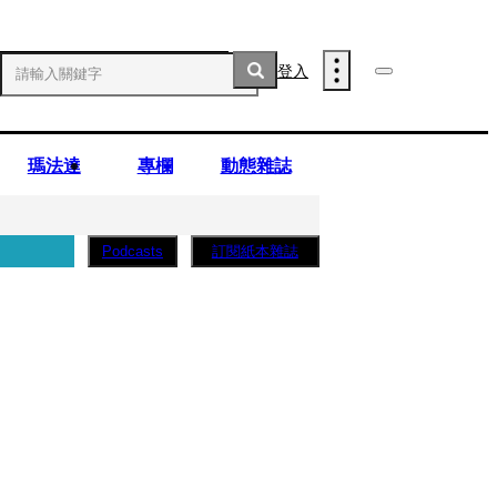
登入
瑪法達
專欄
動態雜誌
訂閱紙本雜誌
Podcasts