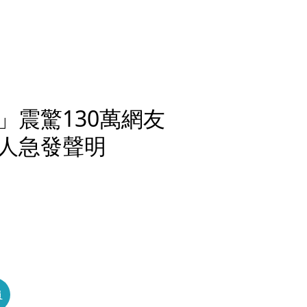
」震驚130萬網友
人急發聲明
員