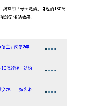
，與當初「母子泡湯」引起的130萬
否能達到澄清效果。
陪睡債主」肉償2年
本IG洩行蹤 疑釣
內禁入境 嫖客豪