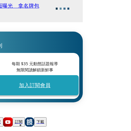
面曝光 拿名牌包
刊
每期 $
35
元動態話題報導
無限閱讀解鎖新鮮事
加入訂閱會員
蹤
訂閱
下載