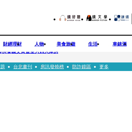
財經理財
人物
美食旅遊
生活
車錶酒
師供養義父黃金全入四大庫房
話題
台北畫刊
房訊發燒榜
防詐鏡區
更多
視預算」 盼在野三思：改凍結處理受質疑項目
先鬼》回桃影娘家 《長安的荔枝》桃影加映一票難求