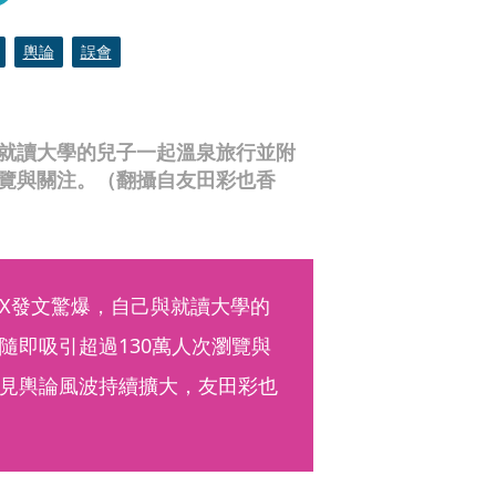
輿論
誤會
就讀大學的兒子一起溫泉旅行並附
瀏覽與關注。（翻攝自友田彩也香
X發文驚爆，自己與就讀大學的
隨即吸引超過130萬人次瀏覽與
見輿論風波持續擴大，友田彩也