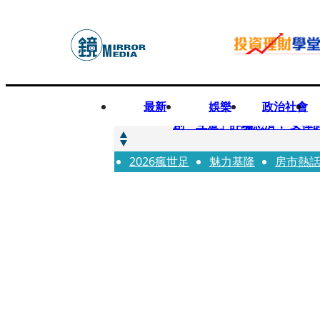
最新
娛樂
政治社會
快訊
創「互道」詐騙慈濟！ 女律
2026瘋世足
快訊
魅力基隆
房市熱
前時力黨魁表態「反對刪公
快訊
六強片齊聚桃影 小薰《祖