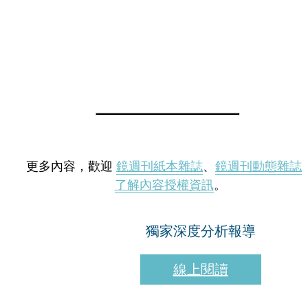
更多內容，歡迎
鏡週刊紙本雜誌
、
鏡週刊動態雜誌
了解內容授權資訊
。
獨家深度分析報導
線上閱讀