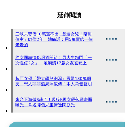
延伸閱讀
三峽夫妻借10萬還不出...竟逼女兒「陪睡
債主」肉償2年 她痛訴：用5萬賣給一個
老老的
約女同志情侶喝酒開趴！男大生鎖門「一
次性侵2女」 她崩潰17歲女友被硬上
超巨女優「帶大學兒泡湯」震驚130萬網
友 想入非非溫泉照瘋傳！本人急發聲明
來台下海做S栽了！現役F級女優落網畫面
曝光 拿名牌包呆坐床邊閃淚光