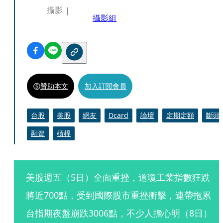
攝影
攝影組
贊助本文
加入訂閱會員
台股
美股
網友
Dcard
論壇
定期定額
斷頭
融資
槓桿
美股週五（5日）全面重挫，道瓊工業指數狂跌
將近700點，受到國際股市重挫衝擊，連帶拖累
台指期夜盤崩跌3006點，不少人擔心明（8日）