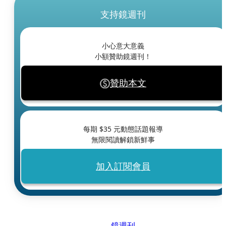
支持鏡週刊
小心意大意義
小額贊助鏡週刊！
贊助本文
每期 $
35
元動態話題報導
無限閱讀解鎖新鮮事
加入訂閱會員
鏡週刊