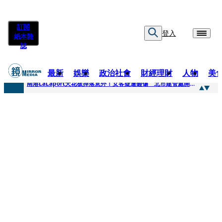
訂閱
登入
紙本雜
誌
最新
娛樂
政治社會
財經理財
人物
美
快訊
南港LaLaport天花板掉落意外！女客疑遭砸傷 北市建管處開罰30萬
快訊
川普又出招！多晶矽產品課15%關稅12月生效 經濟部回應了
快訊
美伊衝突要注意！ 台塑四寶7月營收齊揚股價抗跌