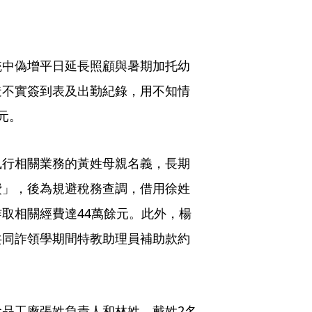
統中偽增平日延長照顧與暑期加托幼
造不實簽到表及出勤紀錄，用不知情
元。
執行相關業務的黃姓母親名義，長期
費」，後為規避稅務查調，借用徐姓
取相關經費達44萬餘元。此外，楊
共同詐領學期間特教助理員補助款約
品工廠張姓負責人和林姓、戴姓2名