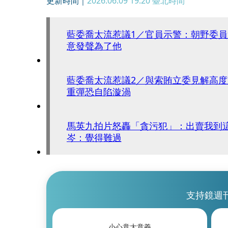
更新時間｜
2026.06.09 19:20
臺北時間
藍委喬太流惹議1／官員示警：朝野委
意發聲為了他
藍委喬太流惹議2／與索賄立委見解高
重彈恐自陷漩渦
馬英九拍片怒轟「貪污犯」：出賣我到
岑：覺得難過
支持鏡週
小心意大意義