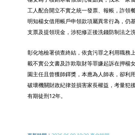
工人配合開立不實之統一發票、報帳，詐領餐點
明知楊女借用帳戶申領款項屬異常行為，仍
支票及提領現金，涉犯修正後洗錢防制法之
彰化地檢署偵查終結，依貪污罪之利用職務
載不實公文書及詐欺取財等罪嫌起訴在押楊女
園主任且曾獲師鐸獎，本應為人師表，卻利
破壞機關財政紀律並損害家長權益，考量犯
有期徒刑12年。
