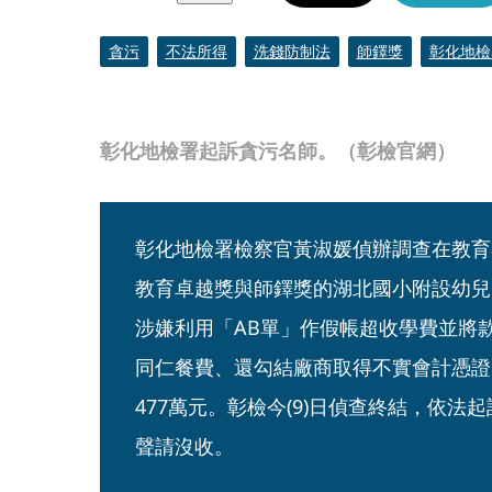
貪污
不法所得
洗錢防制法
師鐸獎
彰化地檢
彰化地檢署起訴貪污名師。（彰檢官網）
彰化地檢署檢察官黃淑媛偵辦調查在教育
教育卓越獎與師鐸獎的湖北國小附設幼兒
涉嫌利用「AB單」作假帳超收學費並將
同仁餐費、還勾結廠商取得不實會計憑證
477萬元。彰檢今(9)日偵查終結，依法
聲請沒收。