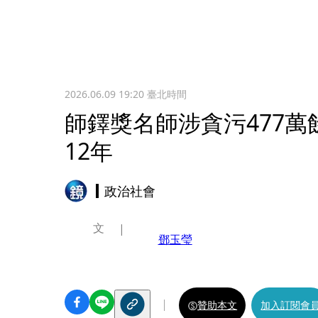
2026.06.09 19:20
臺北時間
師鐸獎名師涉貪污477
12年
政治社會
文
鄧玉瑩
贊助本文
加入訂閱會