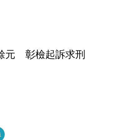
萬餘元 彰檢起訴求刑
員