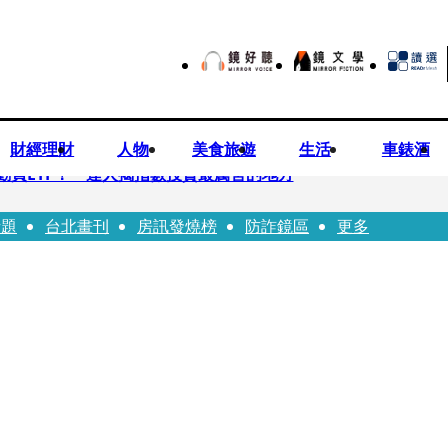
財經理財
人物
美食旅遊
生活
車錶酒
勸買ETF！ 達人揭指數投資最厲害的地方
話題
台北畫刊
房訊發燒榜
防詐鏡區
更多
 DELVAUX兩款經典包成劇中焦點
翔情牽王欣晨5年