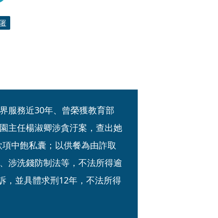
署
界服務近30年、曾榮獲教育部
園主任楊淑卿涉貪汙案，查出她
款項中飽私囊；以供餐為由詐取
、涉洗錢防制法等，不法所得逾
起訴，並具體求刑12年，不法所得