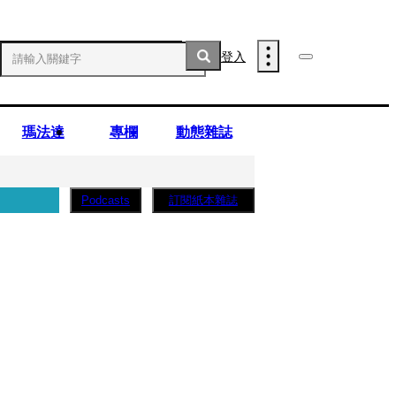
登入
瑪法達
專欄
動態雜誌
訂閱紙本雜誌
Podcasts