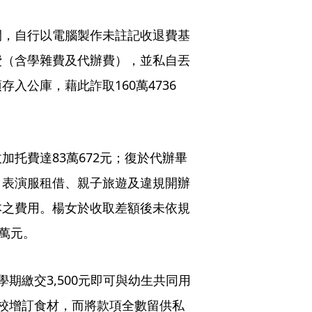
月間，自行以電腦製作未註記收退費基
費（含學雜費及代辦費），並私自丟
入公庫，藉此詐取160萬4736
托費達83萬672元；復於代辦畢
、表演服租借、親子旅遊及違規開辦
本之費用。楊女於收取差額後未依規
萬元。
期繳交3,500元即可與幼生共同用
校增訂食材，而將款項全數留供私