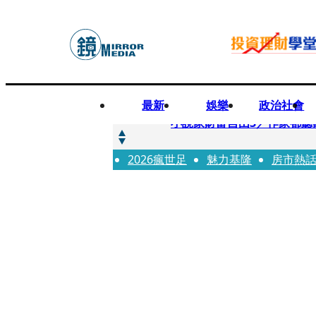
最新
娛樂
政治社會
快訊
小說家財富自由3／作家都聽
2026瘋世足
快訊
魅力基隆
房市熱
《殺手媽咪》孔曉振揹什麼包？
快訊
幼幼台哥哥變博士藝人 李博