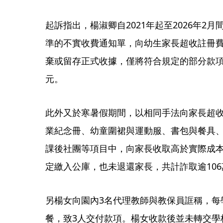
起訴指出，楊淑卿自2021年起至2026年2
準的不實收費通知單，向幼生家長超收註冊
棄或留存正式收據，僅將符合規定的部分款項存
元。
此外又於寒暑假期間，以相同手法向家長超收加
業紀念冊、幼童圍裙與運動服、書包與餐具
課後社團等項目中，向家長收取高於實際成
定繳入公庫，也未退還家長，共計詐取逾106
另楊女向園內3名代理教師與教保員誆稱，每學
餐，致3人交付款項。楊女收款後並未轉交學