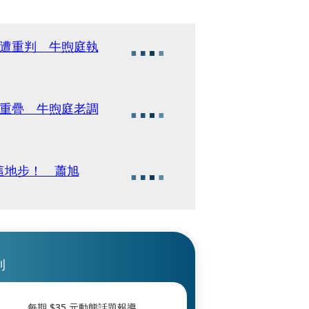
員遭重判 牛煦庭執
度重疊 牛煦庭老調
這地步！ 蕭旭
刊
每期 $
35
元動態話題報導