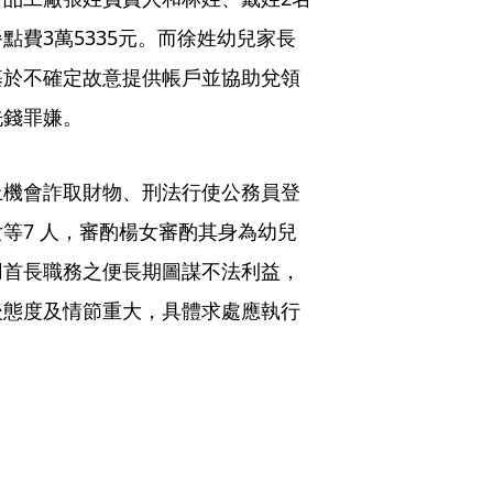
費3萬5335元。而徐姓幼兒家長
基於不確定故意提供帳戶並協助兌領
洗錢罪嫌。
上機會詐取財物、刑法行使公務員登
等7 人，審酌楊女審酌其身為幼兒
用首長職務之便長期圖謀不法利益，
後態度及情節重大，具體求處應執行