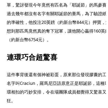
單，驚訝發現今年竟然有匹名為「耶誕節」的馬參賽
過去幾年都沒有名字有關耶誕節的賽馬，為了驗證紙
的準確性，他投注20英鎊（約新台幣844元）押寶，
想到那匹馬竟然真的奪下冠軍，讓他開心贏得160英
（約新台幣6754元）。
連環巧合超驚喜
這件事背後還有個神祕彩蛋，原來那位發現膠囊的工
名字叫Craciun，羅馬尼亞語原意正是耶誕節，這種
環相扣的巧妙安排，令在場團隊成員都覺得又驚喜又
狂。