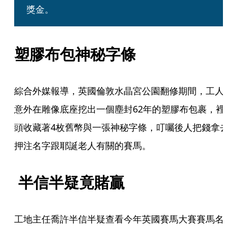
獎金。
塑膠布包神秘字條
綜合外媒報導，英國倫敦水晶宮公園翻修期間，工人
意外在雕像底座挖出一個塵封62年的塑膠布包裹，裡
頭收藏著4枚舊幣與一張神秘字條，叮囑後人把錢拿
押注名字跟耶誕老人有關的賽馬。
 半信半疑竟賭贏
工地主任喬許半信半疑查看今年英國賽馬大賽賽馬名