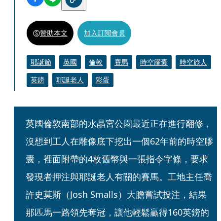
贊助本文
加入訂閱會員
耶誕節
英國
倫敦
賽馬
時空膠囊
時空旅人
英鎊
耶誕老人
彩蛋
英國倫敦南部的水晶宮公園最近正在進行翻修，
沒想到工人在雕像底下挖出一個62年前的時空膠
囊，裡面附帶的4枚舊幣與一張指令字條，要求
發現者押注與耶誕老人有關的賽馬。工地主任喬
許史莫斯（Josh Smalls）大膽嘗試投注，結果
那匹馬一路領先奪冠，讓他輕鬆贏得160英鎊的