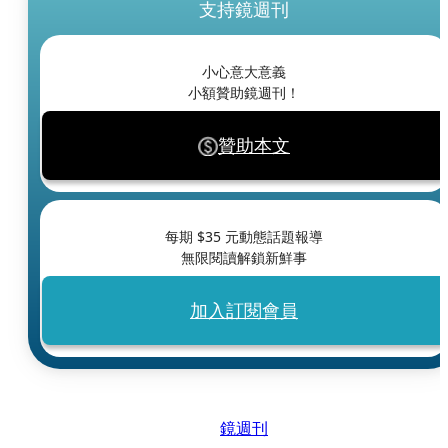
支持鏡週刊
小心意大意義
小額贊助鏡週刊！
贊助本文
每期 $
35
元動態話題報導
無限閱讀解鎖新鮮事
加入訂閱會員
鏡週刊