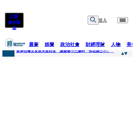
訂閱
登入
紙本雜
誌
最新
娛樂
政治社會
財經理財
人物
美
快訊
姜厚任曝女友前夫是好友 護愛嗆小三爆料「你在講三小」
快訊
劉畊宏將登《披荊斬棘》call周杰倫求救 周董「3字建議」他無奈：這不是健美比賽！
快訊
【台中戰局特輯】何欣純支持度暴增 藍營民調老劇本急救援