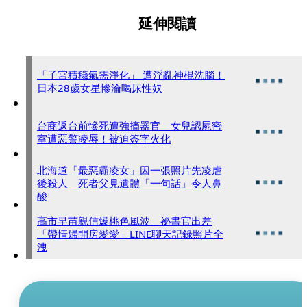
延伸閱讀
「子宮積穢氣需淨化」 遭淫亂神棍洗腦！
日本28歲女星慘淪喝尿性奴
台商返台前慘死遭強摘器官 女兒認屍密
室遭惡警凌辱！被迫簽字火化
北海道「最惡霸凌女」因一張照片先凌虐
後殺人 死者父見遺體「一句話」令人鼻
酸
高市早苗親信爆桃色風波 祕書官出差
「帶情婦開房愛愛」LINE聊天記錄照片全
洩