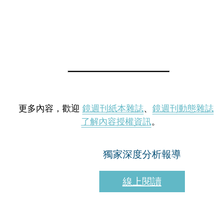
更多內容，歡迎
鏡週刊紙本雜誌
、
鏡週刊動態雜誌
了解內容授權資訊
。
獨家深度分析報導
線上閱讀