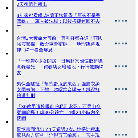
2天後遺作播出
3年來都看錯..波蘭正妹驚覺「原來不是香
蕉線」 萬人被洗腦：以後搭捷運回不去
了
台灣3大奪命大震前一震剛好都在這？菲國
強震驚揭「致命重疊密碼」 地理跳躍規
律...網一看全屏息
「一晚帶8少女開房」日男赴寮國偏鄉超噁
實錄曝光... 買春幼女暗黑地下行情驚動網
友
男保全瞎扯「幫找舒服的東西」強脫衣舔
女同事胸、下體 超噁錄音曝光！鐵證打
臉遭判刑
「30歲男遭挖眼削臉私刑處死」百果山命
案細節曝！虐30分鐘亡 4嫌24小時內全
落網
驚悚畫面流出？1天還遇2次...她搭計程車
驚見前方頭枕「浮現五官輪廓」 苦主現