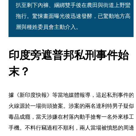
扒至剩下內褲、綑綁雙手後在農田與街道上野蠻
拖行。驚悚畫面曝光後迅速發酵，已驚動地方高
層與種姓委員會主動介入。
印度旁遮普邦私刑事件始
末？
據《新印度快報》等當地媒體報導，這起私刑事件的
火線源於一場街頭搶案。涉案的兩名達利特男子疑似
毒品成癮，當天涉嫌在村落內動手搶奪一名外來移工
手機。不料行竊過程不順利，兩人當場被憤怒的周邊