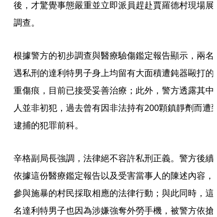
後，才驚覺事態嚴重並立即派員趕赴賈羅德村現場展
調查。
根據警方的初步調查與醫療驗傷鑑定報告顯示，兩名
遇私刑的達利特男子身上均留有大面積遭鈍器毆打的
重傷痕，目前已接受妥善治療；此外，警方透露其中
人並非初犯，過去曾有因非法持有200顆鎮靜劑而遭
逮捕的犯罪前科。
辛格副局長強調，法律絕不容許私刑正義。警方後續
依據這份醫療鑑定報告以及受害當事人的陳述內容，
參與施暴的村民採取相應的法律行動；與此同時，這
名達利特男子也因為涉嫌強奪外勞手機，被警方依搶