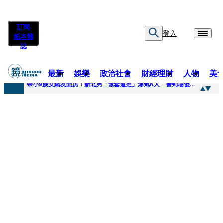
訂閱
登入
紙本雜
誌
最新
娛樂
政治社會
財經理財
人物
美
快訊
帶小9歲女網友開房！新北男「無套遭拒」爆氣K人 警到場傻眼搜到手銬、改造槍
快訊
natori再訪台北人氣爆棚 〈Overdose〉一響全場尖叫「I Love You Taipei」
快訊
42歲情色片女星宣布閃嫁「前職棒投手」！ 她甜讚老公「投球速度快」：擄獲我的心