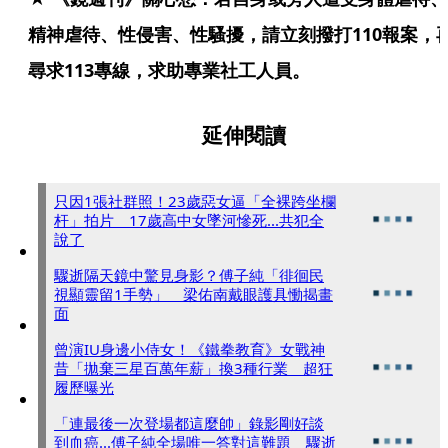
精神虐待、性侵害、性騷擾，請立刻撥打110報案，
尋求113專線，求助專業社工人員。
延伸閱讀
只因1張社群照！23歲惡女逼「全裸跨坐欄
杆」拍片 17歲高中女墜河慘死...共犯全
說了
驟逝隔天鏡中驚見身影？傅子純「徘徊民
視顯靈留1手勢」 梁佑南戴眼護具慟揭畫
面
曾演IU身邊小侍女！《鐵拳教育》女戰神
昔「拋棄三星百萬年薪」換3種行業 超狂
履歷曝光
「連最後一次登場都這麼帥」錄影剛好談
到血癌...傅子純全場唯一答對這難題 驟逝