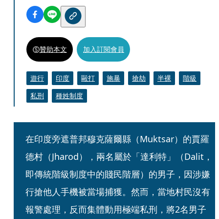
贊助本文
加入訂閱會員
遊行
印度
毆打
施暴
搶劫
半裸
階級
私刑
種姓制度
在印度旁遮普邦穆克薩爾縣（Muktsar）的賈羅
德村（Jharod），兩名屬於「達利特」（Dalit，
即傳統階級制度中的賤民階層）的男子，因涉嫌
行搶他人手機被當場捕獲。然而，當地村民沒有
報警處理，反而集體動用極端私刑，將2名男子