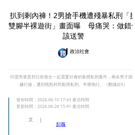
扒到剩內褲！2男搶手機遭殘暴私刑「
雙腳半裸遊街」畫面曝 母痛哭：做錯
該送警
政治社會
印度旁遮普邦日前發生一起震驚社會的集體私刑案件，兩名男子因
嫌行搶，遭到憤怒村民動用私刑、半裸拖行。（翻攝自X）
發布時間：
2026.06.10 17:43
臺北時間
更新時間：
2026.06.26 15:41
臺北時間
文
彭薇