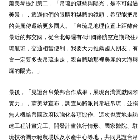
蕭美琴提到第二，「帛琉的湛藍與陽光，是不可錯過
美景」，透過他們的眼睛和媒體的鏡頭，希望能把帛
的美麗傳遞給更多國人。「帛琉是地理位置上距離台
最近的邦交國，從台北每週有4班國籍航空定期飛往
琉航班，交通相當便利，我要大力推薦國人朋友，有
會一定要多去帛琉走走，親自體驗那裡美麗的大海與
爛的陽光。」
最後，「見證台帛榮邦合作成果，展現台灣貢獻國際
實力」，蕭美琴宣布，調查局將派員常駐帛琉，並捐
無人機給帛國政府以強化各項協作。這次也實地走訪
建工程計畫完工、開發計畫執行情形、國家醫院、駐
琉技術團示範農場以及水產中心等地，共同見證台帛