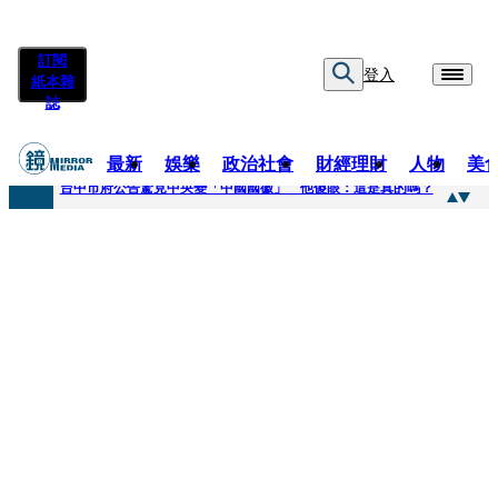
訂閱
登入
紙本雜
誌
最新
娛樂
政治社會
財經理財
人物
美
快訊
台中市府公告驚見中央變「中國國徽」 他傻眼：這是真的嗎？
快訊
明知辣椒粉含蘇丹紅還賣！無良業者撈百萬喊「吃了沒差」 法官打臉判6月不准緩刑
快訊
被滲透？市府公告驚見「中國國徽」 台中市都發局長認了3錯誤