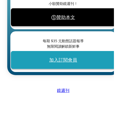
小額贊助鏡週刊！
贊助本文
每期 $
35
元動態話題報導
無限閱讀解鎖新鮮事
加入訂閱會員
鏡週刊