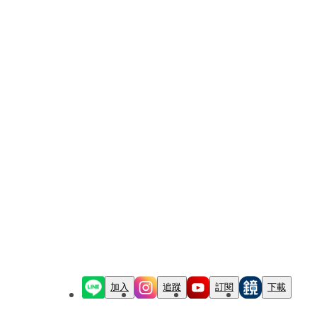
加入
追蹤
訂閱
下載