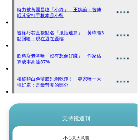
時力被黃國昌嗆「小綠」 王婉諭：替傅
崐萁當打手根本是小藍
被徐巧芯直接點名「鬼話連篇」 黃暐瀚3
點回嗆：現在還在歪樓
飲料店老闆曝「沒有想像好賺」 作家估
算成本高達87%
柑橘類白色薄膜別剝乾淨！ 專家曝一大
堆好處：是最營養的部分
支持鏡週刊
小心意大意義