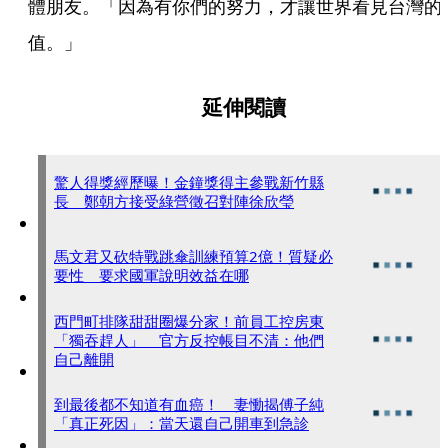
體朋友。「因為有你們的努力，才讓世界看見台灣的
值。」
延伸閱讀
驚人得獎經歷曝！金鐘獎得主參戰新竹縣
長 鄭朝方接受綠營徵召對陣徐欣瑩
馬文君又砍特戰跳傘訓練預算2億！質疑必
要性 要求國軍說明效益在哪
西門町排隊甜甜圈爆分家！前員工控房東
「獨吞趕人」 官方反控帳目不清：他們
自己離開
到最後都不知道有血癌！ 妻慟揭傅子純
「真正死因」：當天還自己開車到急診