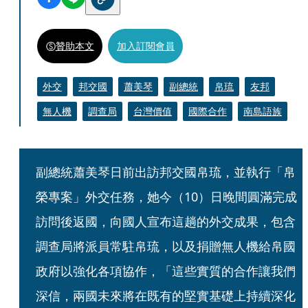
贊助本文
加入訂閱會員
外交
邦交國
蕭美琴
副總統
帛琉
友邦
無人機
調查局
台灣價值
國際合作
南島語族
副總統蕭美琴日前出訪邦交國帛琉，並執行「帛
榮專案」外交任務，她今（10）日晚間圓滿完成
訪問後返國，向國人宣布這趟的外交成果，包含
調查局將派員常駐帛琉，以及捐贈無人機給帛國
政府以強化各項協作，「這些實質的合作讓我們
深信，兩國未來將在既有的堅實基礎上持續深化