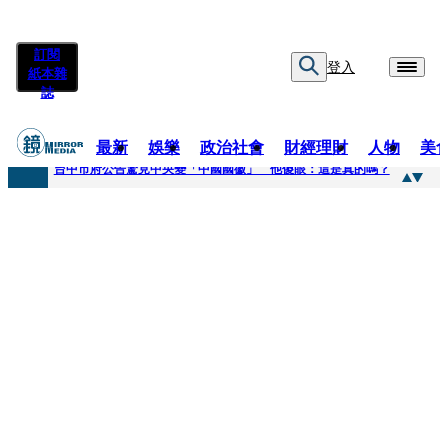
訂閱
登入
紙本雜
誌
最新
娛樂
政治社會
財經理財
人物
美
快訊
台中市府公告驚見中央變「中國國徽」 他傻眼：這是真的嗎？
快訊
明知辣椒粉含蘇丹紅還賣！無良業者撈百萬喊「吃了沒差」 法官打臉判6月不准緩刑
快訊
被滲透？市府公告驚見「中國國徽」 台中市都發局長認了3錯誤