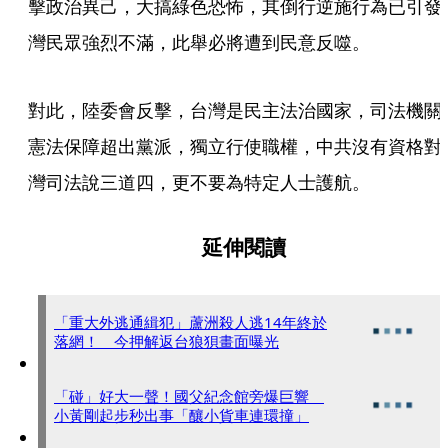
擊政治異己，大搞綠色恐怖，其倒行逆施行為已引發
灣民眾強烈不滿，此舉必將遭到民意反噬。
對此，陸委會反擊，台灣是民主法治國家，司法機關
憲法保障超出黨派，獨立行使職權，中共沒有資格對
灣司法說三道四，更不要為特定人士護航。
延伸閱讀
「重大外逃通緝犯」蘆洲殺人逃14年終於
落網！ 今押解返台狼狽畫面曝光
「碰」好大一聲！國父紀念館旁爆巨響
小黃剛起步秒出事「釀小貨車連環撞」