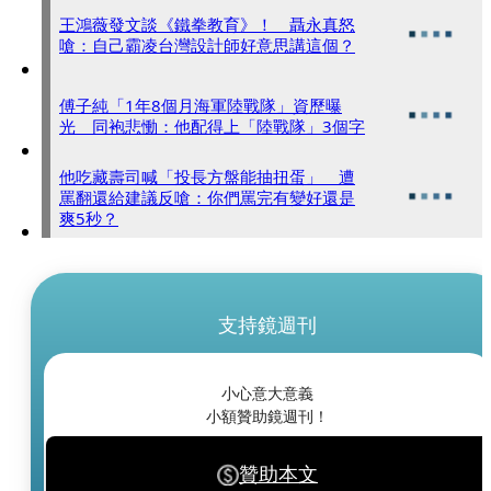
王鴻薇發文談《鐵拳教育》！ 聶永真怒
嗆：自己霸凌台灣設計師好意思講這個？
傅子純「1年8個月海軍陸戰隊」資歷曝
光 同袍悲慟：他配得上「陸戰隊」3個字
他吃藏壽司喊「投長方盤能抽扭蛋」 遭
罵翻還給建議反嗆：你們罵完有變好還是
爽5秒？
支持鏡週刊
小心意大意義
小額贊助鏡週刊！
贊助本文