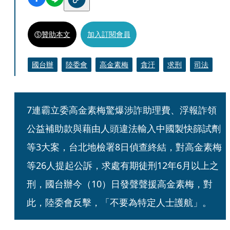
贊助本文
加入訂閱會員
國台辦
陸委會
高金素梅
貪汙
求刑
司法
7連霸立委高金素梅驚爆涉詐助理費、浮報詐領
公益補助款與藉由人頭違法輸入中國製快篩試劑
等3大案，台北地檢署8日偵查終結，對高金素梅
等26人提起公訴，求處有期徒刑12年6月以上之
刑，國台辦今（10）日發聲聲援高金素梅，對
此，陸委會反擊，「不要為特定人士護航」。