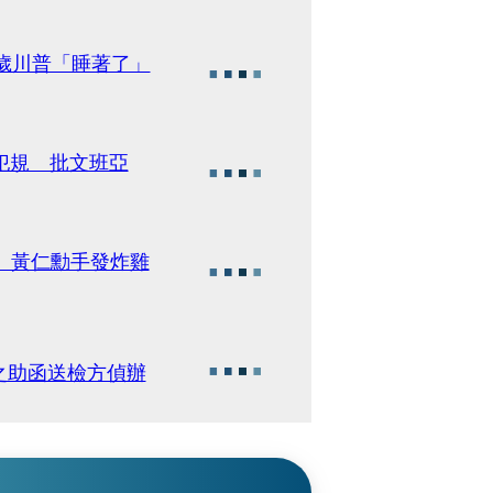
9歲川普「睡著了」
犯規 批文班亞
 黃仁勳手發炸雞
之助函送檢方偵辦