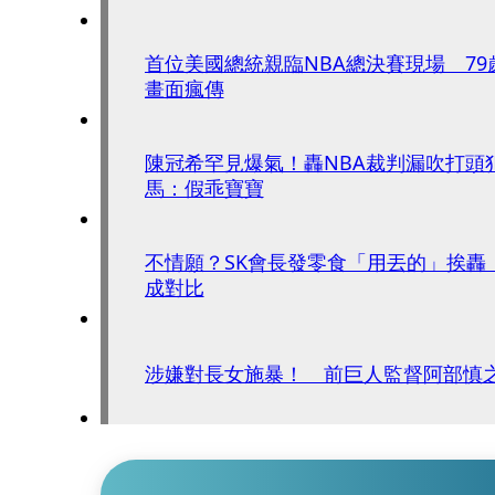
首位美國總統親臨NBA總決賽現場 7
畫面瘋傳
陳冠希罕見爆氣！轟NBA裁判漏吹打頭
馬：假乖寶寶
不情願？SK會長發零食「用丟的」挨轟
成對比
涉嫌對長女施暴！ 前巨人監督阿部慎