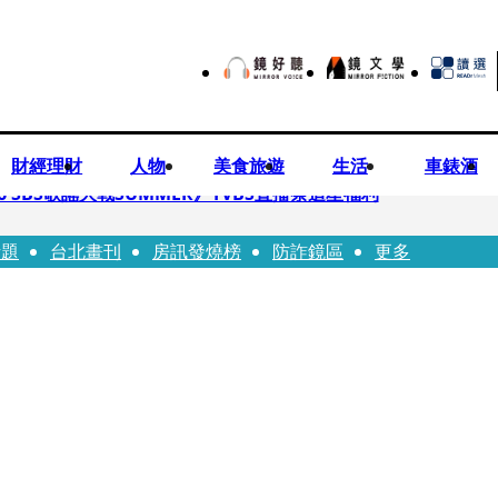
財經理財
人物
美食旅遊
生活
車錶酒
 SBS歌謠大戰SUMMER》TVBS直播祭追星福利
話題
台北畫刊
房訊發燒榜
防詐鏡區
更多
任李文詳接掌兆基屋管2天就喊撤出！
持斷掃把戳女代課老師眼睛大失血近失明