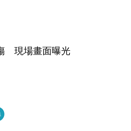
7傷 現場畫面曝光
員