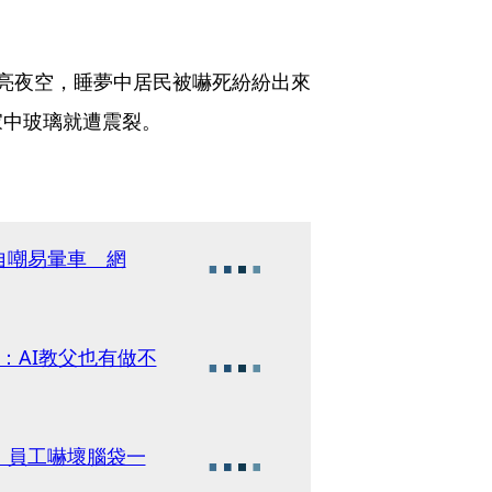
亮夜空，睡夢中居民被嚇死紛紛出來
家中玻璃就遭震裂。
自嘲易暈車 網
：AI教父也有做不
 員工嚇壞腦袋一