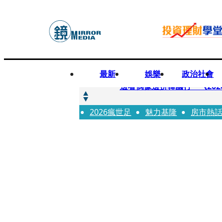
最新
娛樂
政治社會
快訊
邊看偶像邊拚韓國行 《2026
2026瘋世足
快訊
魅力基隆
房市熱
代誌大條火急跳船？ 宏碁派
快訊
一句「請回去坐好」 特教生