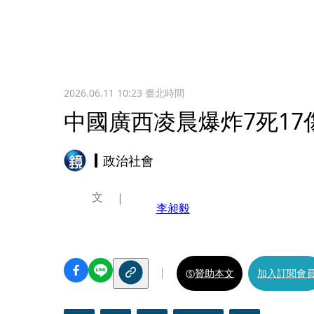
2026.06.11 10:23
臺北時間
中國廣西凌晨爆炸7死1
政治社會
文
李昶毅
贊助本文
加入訂閱會