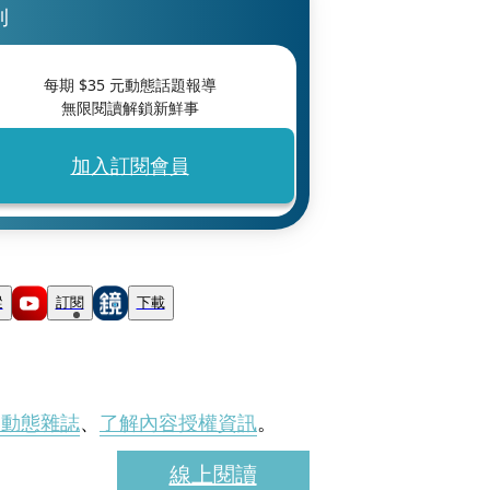
刊
每期 $
35
元動態話題報導
無限閱讀解鎖新鮮事
加入訂閱會員
蹤
訂閱
下載
刊動態雜誌
、
了解內容授權資訊
。
線上閱讀