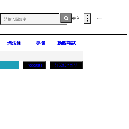
登入
瑪法達
專欄
動態雜誌
訂閱紙本雜誌
Podcasts