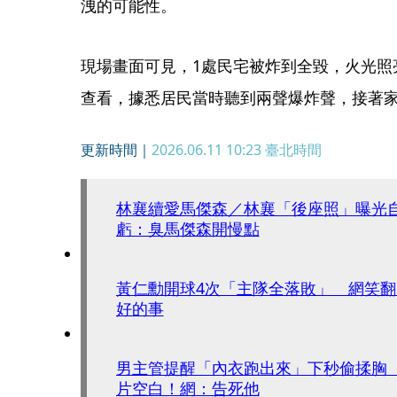
洩的可能性。
現場畫面可見，1處民宅被炸到全毀，火光照
查看，據悉居民當時聽到兩聲爆炸聲，接著
更新時間｜
2026.06.11 10:23
臺北時間
林襄續愛馬傑森／林襄「後座照」曝光
虧：臭馬傑森開慢點
黃仁勳開球4次「主隊全落敗」 網笑翻
好的事
男主管提醒「內衣跑出來」下秒偷揉胸
片空白！網：告死他