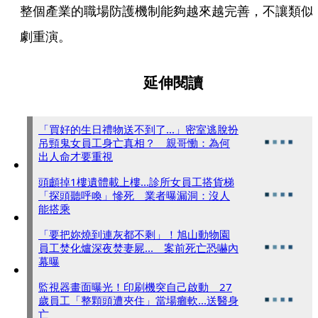
整個產業的職場防護機制能夠越來越完善，不讓類似
劇重演。
延伸閱讀
「買好的生日禮物送不到了...」密室逃脫扮
吊頸鬼女員工身亡真相？ 親哥慟：為何
出人命才要重視
頭顱掉1樓遺體載上樓...診所女員工搭貨梯
「探頭聽呼喚」慘死 業者曝漏洞：沒人
能搭乘
「要把妳燒到連灰都不剩」！旭山動物園
員工焚化爐深夜焚妻屍... 案前死亡恐嚇內
幕曝
監視器畫面曝光！印刷機突自己啟動 27
歲員工「整顆頭遭夾住」當場癱軟...送醫身
亡