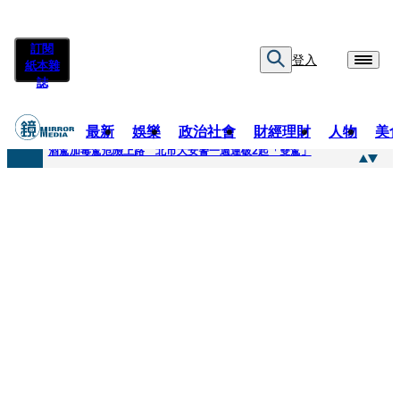
訂閱
登入
紙本雜
誌
最新
娛樂
政治社會
財經理財
人物
美
快訊
酒駕加毒駕危險上路 北市大安警一週連破2起「雙駕」
快訊
Ozone黃文廷、FEniX夏浦洋組「神隊友」 邱以太、林亭莉熱血狂奔殺青淚崩
快訊
AKIRA台北唱到一半突收兒子告白「爸爸I LOVE YOU」 驚喜林志玲同步曝光父親節「披薩蛋糕」