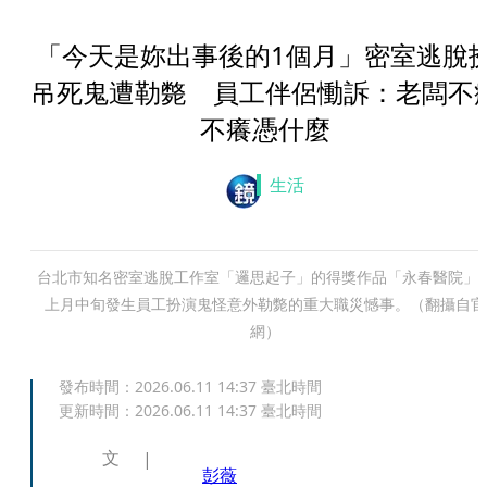
「今天是妳出事後的1個月」密室逃脫
吊死鬼遭勒斃 員工伴侶慟訴：老闆不
不癢憑什麼
生活
台北市知名密室逃脫工作室「邏思起子」的得獎作品「永春醫院」
上月中旬發生員工扮演鬼怪意外勒斃的重大職災憾事。（翻攝自官
網）
發布時間：
2026.06.11 14:37
臺北時間
更新時間：
2026.06.11 14:37
臺北時間
文
彭薇