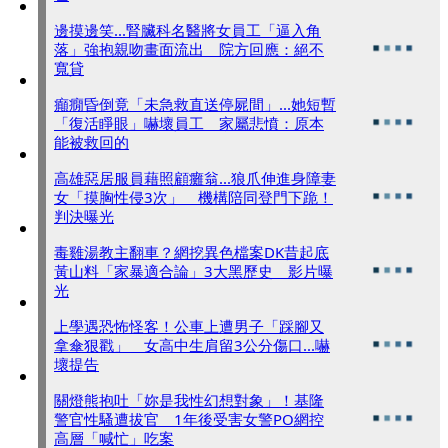
邊摸邊笑...腎臟科名醫將女員工「逼入角
落」強抱親吻畫面流出 院方回應：絕不
寬貸
癲癇昏倒竟「未急救直送停屍間」...她短暫
「復活睜眼」嚇壞員工 家屬悲憤：原本
能被救回的
高雄惡居服員藉照顧癱翁...狼爪伸進身障妻
女「摸胸性侵3次」 機構陪同登門下跪！
判決曝光
毒雞湯教主翻車？網挖異色檔案DK昔起底
黃山料「家暴適合論」3大黑歷史 影片曝
光
上學遇恐怖怪客！公車上遭男子「踩腳又
拿傘狠戳」 女高中生肩留3公分傷口...嚇
壞提告
關燈熊抱吐「妳是我性幻想對象」！基隆
警官性騷遭拔官 1年後受害女警PO網控
高層「喊忙」吃案