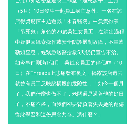
台北市知名密室逃脫工作室「邏思起子」上月
（5月）10日發生一起員工身亡意外。一名在該
店得獎驚悚主題遊戲「永春醫院」中負責扮演
「吊死鬼」角色的29歲吳姓女員工，在演出過程
中疑似因繩索操作或安全防護機制故障，不幸遭
勒頸窒息，經緊急送醫搶救5天後仍宣告不治。
如今事件剛滿1個月，吳姓女員工的伴侶昨（10
日）在Threads上悲痛發布長文，揭露該店過去
就曾有員工反映該橋段的危險性，「如今一個月
了，我們什麼也做不了，老闆還是過著他的好日
子，不痛不癢，而我們卻要背負著失去她的創傷
從此學習和這份思念共存。憑什麼？」