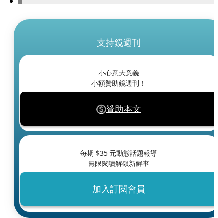
支持鏡週刊
小心意大意義
小額贊助鏡週刊！
贊助本文
每期 $
35
元動態話題報導
無限閱讀解鎖新鮮事
加入訂閱會員