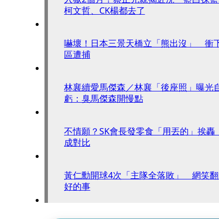
柯文哲、CK楊都去了
嚇壞！日本三景天橋立「熊出沒」 衝
區遭捕
林襄續愛馬傑森／林襄「後座照」曝光
虧：臭馬傑森開慢點
不情願？SK會長發零食「用丟的」挨轟
成對比
黃仁勳開球4次「主隊全落敗」 網笑翻
好的事