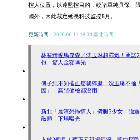
控人位置，以達監控目的，較諸單純具保、
國外，因此裁定延長科技監控8月。
更新時間｜
2026.06.11 18:34
臺北時間
林襄續愛馬傑森／沈玉琳超霸氣！承諾
包 驚人金額曝光
傅子純不知罹血癌就猝逝 沈玉琳不捨
因」：高階健檢都沒用
新北「最渣恐怖情人」劈腿3少女 強
敲頭！下場曝光
入獄2個月！蔡正元親揭近況 藍白探