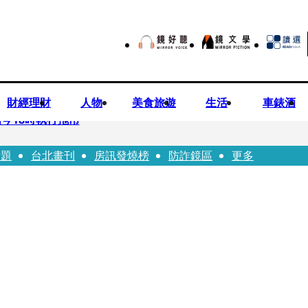
財經理財
人物
美食旅遊
生活
車錶酒
今18時執行拖吊
話題
台北畫刊
房訊發燒榜
防詐鏡區
更多
子告白「爸爸I LOVE YOU」 驚喜林志玲同步曝光父親節「披
華山「天空秒變臉」！ONCE狂風暴雨死守 畫面曝光2.5萬人笑翻