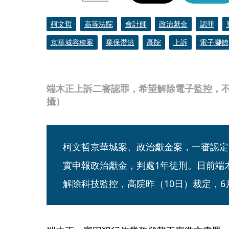
柯文哲
高等法院
會計師
政治獻金
認罪
京華城容積案
棄保潛逃
高院
上訴
電子腳鐐
端木正上訴二審認罪，希望解除電子監控，不
攝）
柯文哲京華城案、政治獻金案，一審認定
實申報政治獻金，判處1年徒刑。日前端
解除科技監控，高院昨（10日）裁定，6