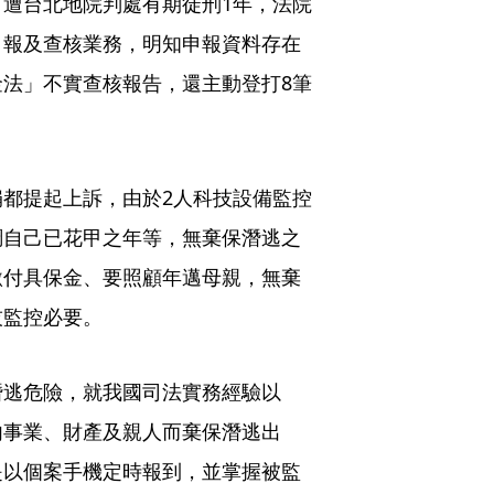
遭台北地院判處有期徒刑1年，法院
申報及查核業務，明知申報資料存在
法」不實查核報告，還主動登打8筆
都提起上訴，由於2人科技設備監控
調自己已花甲之年等，無棄保潛逃之
繳付具保金、要照顧年邁母親，無棄
技監控必要。
潛逃危險，就我國司法實務經驗以
内事業、財產及親人而棄保潛逃出
是以個案手機定時報到，並掌握被監