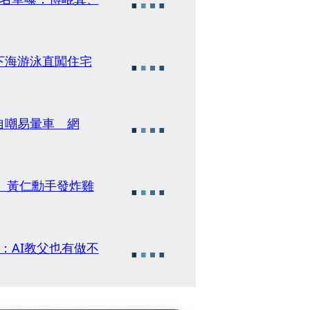
下海游泳直闖住宅
自嘲易暈車 網
 黃仁勳手發炸雞
：AI教父也有做不