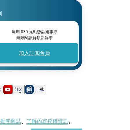
刊
每期 $
35
元動態話題報導
無限閱讀解鎖新鮮事
加入訂閱會員
蹤
訂閱
下載
刊動態雜誌
、
了解內容授權資訊
。