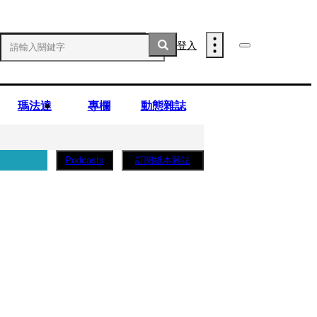
登入
瑪法達
專欄
動態雜誌
訂閱紙本雜誌
Podcasts
薩蛋糕」