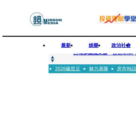
最新
娛樂
政治社會
快訊
白海豚颱風來襲 台北市水門
2026瘋世足
快訊
魅力基隆
房市熱
AKIRA台北唱到一半突收兒
快訊
獨家／TWICE Mina一進