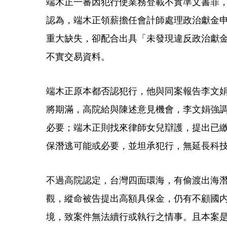
端木正一審因犯行使業務登載不實準文書罪，
認為，端木正領薪擔任會計師處理政治獻金
重大缺失，卻配合出具「未發現違反政治獻金
不實交易資料。
端木正原本都否認犯行，他與同案報告李文娟
將期滿，高院給與陳述意見機會，李文娟強
必要；端木正則找來律師女兒辯護，提出已
保潛逃可能或必要，並坦承犯行，無延長科
不過高院認定，台灣四面環海，有偷渡出海
觀，縱命被告提出高額具保金，仍有不顧國
境，致案件無法續行或執行之情事。且本案