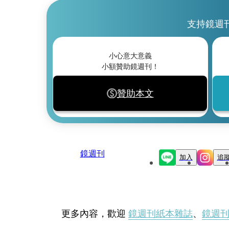
支持鏡週
小心意大意義
小額贊助鏡週刊！
贊助本文
鏡週刊
加入
追
更多內容，歡迎
鏡週刊紙本雜誌
、
鏡週