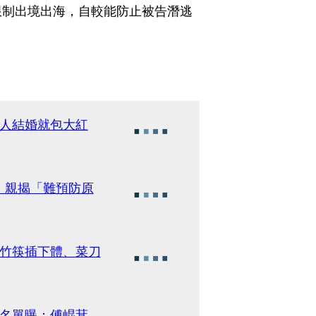
限制出境出海，自較能防止被告潛逃
2人結婚就包大紅
！親揭「難預防原
逼竹筷插下體、菜刀
監名單曝：傅崐萁、