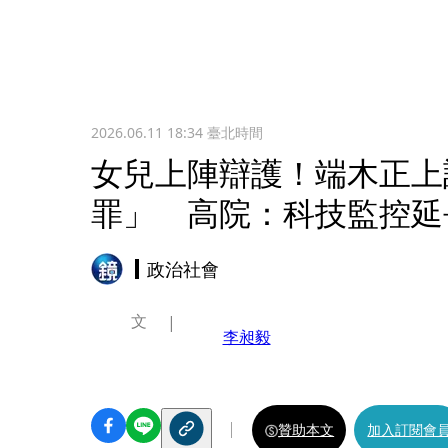
2026.06.11 18:34
臺北時間
女兒上陣辯護！端木正上
罪」 高院：科技監控延
政治社會
文
李昶毅
贊助本文
加入訂閱會