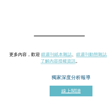
更多內容，歡迎
鏡週刊紙本雜誌
、
鏡週刊動態雜誌
了解內容授權資訊
。
獨家深度分析報導
線上閱讀