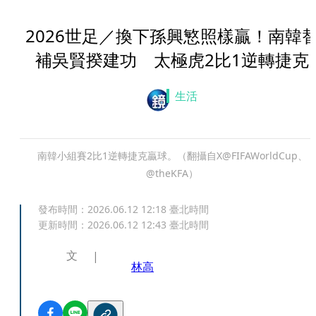
2026世足／換下孫興慜照樣贏！南韓
補吳賢揆建功 太極虎2比1逆轉捷克
生活
南韓小組賽2比1逆轉捷克贏球。（翻攝自X@FIFAWorldCup、
@theKFA）
發布時間：
2026.06.12 12:18
臺北時間
更新時間：
2026.06.12 12:43
臺北時間
文
林高