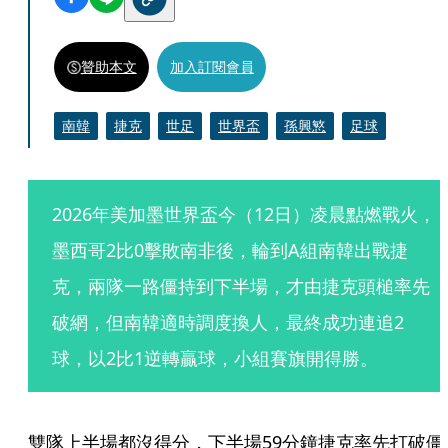
贊助本文
加入訂閱會員
南韓
捷克
世足
世界盃
孫興慜
足球
2026年美加墨世界盃今（12日）凌晨點燃戰火，
墨西哥2比0擊敗南非後，輪到A組南韓出戰捷
克，兩隊一路僵持到下半場，才由捷克頭槌率先
破網，但南韓適時調度換人，最終成功連追2
球，以2比1逆轉贏球，小組賽旗開得勝。
雙隊上半場都沒得分，下半場59分鐘捷克率先打破僵