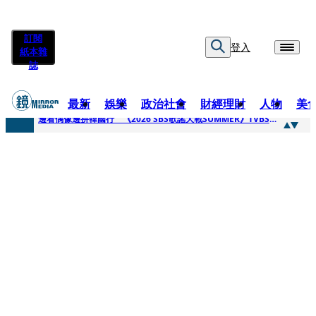
訂閱
登入
紙本雜
誌
最新
娛樂
政治社會
財經理財
人物
美
快訊
邊看偶像邊拚韓國行 《2026 SBS歌謠大戰SUMMER》TVBS直播祭追星福利
快訊
代誌大條火急跳船？ 宏碁派任李文詳接掌兆基屋管2天就喊撤出！
快訊
一句「請回去坐好」 特教生持斷掃把戳女代課老師眼睛大失血近失明