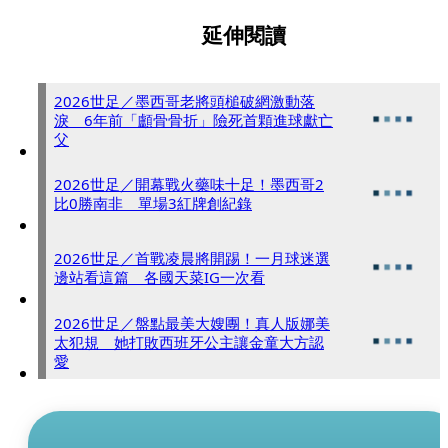
延伸閱讀
2026世足／墨西哥老將頭槌破網激動落
淚 6年前「顱骨骨折」險死首顆進球獻亡
父
2026世足／開幕戰火藥味十足！墨西哥2
比0勝南非 單場3紅牌創紀錄
2026世足／首戰凌晨將開踢！一月球迷選
邊站看這篇 各國天菜IG一次看
2026世足／盤點最美大嫂團！真人版娜美
太犯規 她打敗西班牙公主讓金童大方認
愛