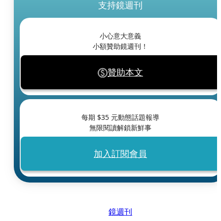
支持鏡週刊
小心意大意義
小額贊助鏡週刊！
贊助本文
每期 $
35
元動態話題報導
無限閱讀解鎖新鮮事
加入訂閱會員
鏡週刊