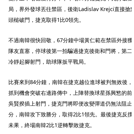
局，界外發球丟往禁區，後衛Ladislav Krejci直接搶
頭槌破門，捷克取得1比0領先。
不過南韓很快回敬，67分鐘中場黃仁範在禁區外接獲
隊友直塞，停球後第一拍騙過捷克後衛和門將，第二
冷靜起腳射門，助球隊扳平戰局。
比賽來到84分鐘，南韓在捷克越位進球被判無效後，
抓到機會突破右邊路傳中，上陣替換球星孫興慜的前
吳賢揆插上射門，捷克門將即便改變彈道仍無法阻止
分，南韓攻下致勝分，取得2比1領先。最後捷克反撲
未果，終場南韓2比1逆轉擊敗捷克。